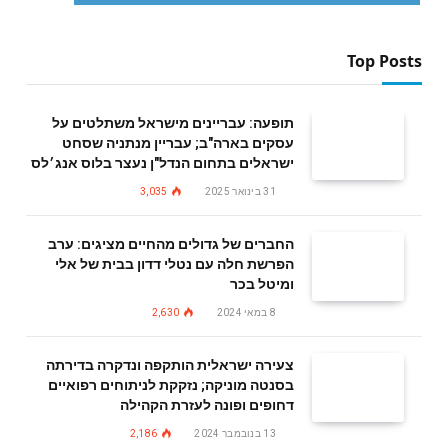
Top Posts
תופעה: עבריינים מישראל משתלטים על
עסקים בארה"ב; עבריין מנתניה שסחט
ישראלים בתחום הנדל"ן נעצר בלוס אנג׳לס
31 בינואר 2025
3,035
החברים של גדולים מהחיים מציגים: ערב
הפרשת חלה עם נטלי דדון בבית של אלי
ומיטל בכר
8 במאי 2024
2,630
צעירה ישראלית הותקפה ונדקרה בדירתה
בסנטה מוניקה; נזקקת לניתוחים רפואיים
דחופים ופונה לעזרת הקהילה
13 בנובמבר 2024
2,186