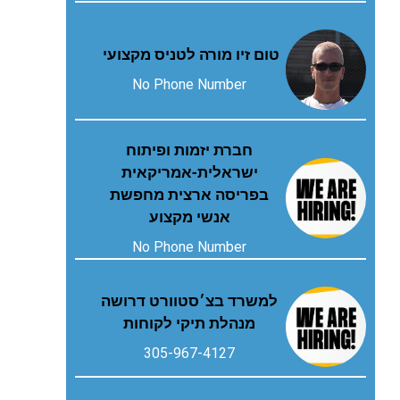
טום זיו מורה לטניס מקצועי
No Phone Number
חברת יזמות ופיתוח
ישראלית-אמריקאית
בפריסה ארצית מחפשת
אנשי מקצוע
No Phone Number
למשרד בצ׳סטוורט דרושה
מנהלת תיקי לקוחות
305-967-4127