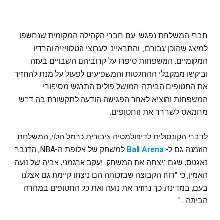
חברי המשלחת נפגשו עם חברי הקהילה המקומית שנחשפו
למיצג שהוכן עבורם, והתראיינו לערוצי הטלוויזיה והרדיו
המקומיים. המשפחות סיפרו על קרוביהם השבויים בעזה
וביקשו ממקבלי ההחלטות והמשפיעים לפעול על מנת להחזיר
את החטופים הביתה. המושל פוליס התרגש מסיפורי
המשפחות והוציא לאחר הפגישה הודעה לתקשורת בה דרש
מחמאס לשחרר את החטופים.
לדברי הקונסולית לדיפולמטיה ציבורית כרמל הלוי, המשלחת
הוזמנה גם ל-
Ball Arena
למשחק של אלופת ה-NBA, הדנבר
נאגטס, שגם ניצחה את המשחק. יעקב ארגמני, אביה של נועה
האמין, כי "רוח הקבוצה שבזכותה הם ניצחו קיימת גם אצלנו
בעם, במדינה. כך נחזיר את נועה ואת כל החטופים במהרה
הביתה…"