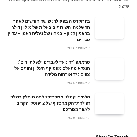
שיש לו…
ביורוקרטיה בפעולה: שישה חודשים לאחר
ההשלמה, השירותים בעלות של מיליון דולר
בראניון קניון – במחוז של נית'יה ראמן – עדיין
סגורים
7 באוגוסט 2026
טראמפ:"זה נועד לעבדים, לא לתיירים":
הנשיא מתעלם מפסיקת העליון וחותם על
צווים נגד אזרחות מלידה
7 באוגוסט 2026
הלפיניו קטלני ממקסיקו: למה מומלץ בשלב
זה להתרחק מהסניף של צ'יפוטלי הקרוב
לאזור מגוריכם
7 באוגוסט 2026