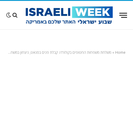
Home
»
משלחת משפחות החטופים בקולורדו: קבלת פנים בסנאט, ניצחון במשחק של האן.בי.איי