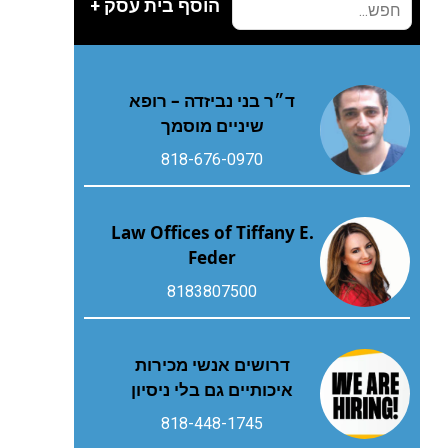
הוסף בית עסק +
ד״ר בני נביזדה – רופא
שיניים מוסמך
818-676-0970
Law Offices of Tiffany E.
Feder
8183807500
דרושים אנשי מכירות
איכותיים גם בלי ניסיון
818-448-1745