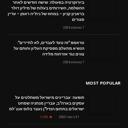
ביורוקרטיה בפעולה: שישה חודשים לאחר
ההשלמה, השירותים בעלות של מיליון דולר
בראניון קניון – במחוז של נית'יה ראמן – עדיין
סגורים
7 באוגוסט 2026
טראמפ:"זה נועד לעבדים, לא לתיירים":
הנשיא מתעלם מפסיקת העליון וחותם על
צווים נגד אזרחות מלידה
7 באוגוסט 2026
MOST POPULAR
תופעה: עבריינים מישראל משתלטים על
עסקים בארה"ב; עבריין מנתניה שסחט
ישראלים בתחום הנדל"ן נעצר בלוס אנג׳לס
31 בינואר 2025
3,035