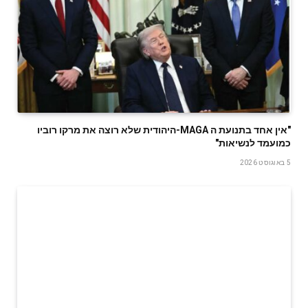
‬כמועמד‭ ‬לנשיאות‭"‬
5 באוגוסט 2026