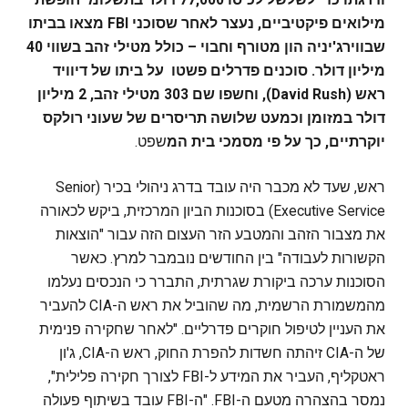
מילואים פיקטיביים, נעצר לאחר שסוכני FBI מצאו בביתו
שבווירג'יניה הון מטורף וחבוי – כולל מטילי זהב בשווי 40
מיליון דולר. סוכנים פדרלים פשטו על ביתו של דיוויד
ראש (David Rush), וחשפו שם 303 מטילי זהב, 2 מיליון
דולר במזומן וכמעט שלושה תריסרים של שעוני רולקס
יוקרתיים, כך על פי מסמכי בית המ
שפט.
ראש, שעד לא מכבר היה עובד בדרג ניהולי בכיר (Senior
Executive Service) בסוכנות הביון המרכזית, ביקש לכאורה
את מצבור הזהב והמטבע הזר העצום הזה עבור "הוצאות
הקשורות לעבודה" בין החודשים נובמבר למרץ. כאשר
הסוכנות ערכה ביקורת שגרתית, התברר כי הנכסים נעלמו
מהמשמורת הרשמית, מה שהוביל את ראש ה-CIA להעביר
את העניין לטיפול חוקרים פדרליים. "לאחר שחקירה פנימית
של ה-CIA זיהתה חשדות להפרת החוק, ראש ה-CIA, ג'ון
ראטקליף, העביר את המידע ל-FBI לצורך חקירה פלילית",
נמסר בהצהרה מטעם ה-FBI. "ה-FBI עובד בשיתוף פעולה