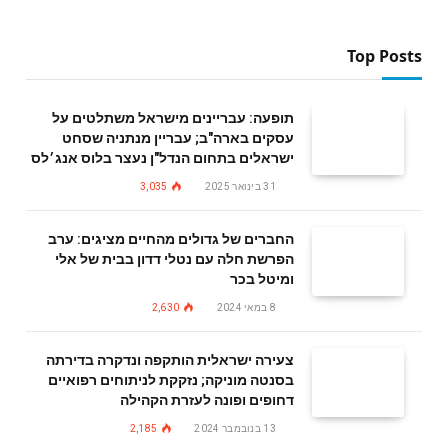
Top Posts
תופעה: עבריינים מישראל משתלטים על
עסקים בארה"ב; עבריין מנתניה שסחט
ישראלים בתחום הנדל"ן נעצר בלוס אנג׳לס
31 בינואר 2025
3,035
החברים של גדולים מהחיים מציגים: ערב
הפרשת חלה עם נטלי דדון בבית של אלי
ומיטל בכר
8 במאי 2024
2,630
צעירה ישראלית הותקפה ונדקרה בדירתה
בסנטה מוניקה; נזקקת לניתוחים רפואיים
דחופים ופונה לעזרת הקהילה
13 בנובמבר 2024
2,185