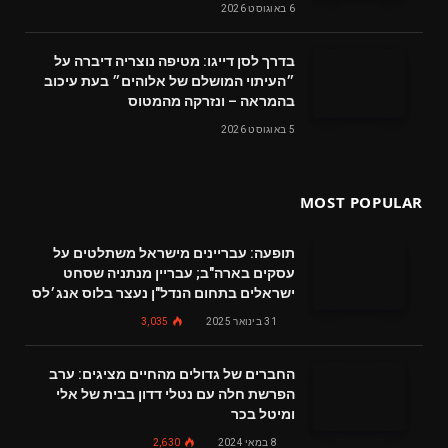
6 באוגוסט 2026
בדרך לסן דייגו: מטיפה נוצריה דיברה על
״העיתוי המושלם של אלוהים״ בעת עיכוב
בהמראה – ונזרקה מהמטוס
5 באוגוסט 2026
MOST POPULAR
תופעה: עבריינים מישראל משתלטים על
עסקים בארה"ב; עבריין מנתניה שסחט
ישראלים בתחום הנדל"ן נעצר בלוס אנג׳לס
31 בינואר 2025
3,035
החברים של גדולים מהחיים מציגים: ערב
הפרשת חלה עם נטלי דדון בבית של אלי
ומיטל בכר
8 במאי 2024
2,630