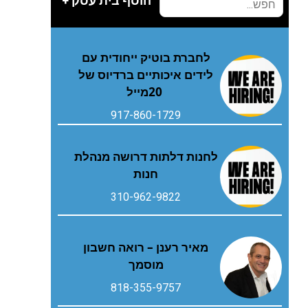
הוסף בית עסק +
‬20‭ ‬מייל
917-860-1729
לחנות דלתות דרושה מנהלת
חנות
310-962-9822
מאיר רענן – רואה חשבון
מוסמך
818-355-9757