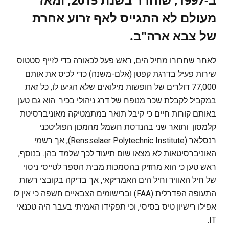
מעולם לא התגייס לאף זרוע אחרת
של צבא ארה"ב.
לאחר שחרורו מחיל הים, ראש פעל לכאורה כדי לזייף סטטוס
שירות פעיל בדרגת קפטן (אלם-משנה) כדי לכיס את אותם
77,000 דולרים של חופשות מילואים שלא הגיעו לו, כל זאת
במקביל לקבלת שכר מנופח של דרג ניהולי בכיר. הוא גם טען
באותם קורות חיים כי קיבל תואר במתמטיקה מאוניברסיטת
קלמסון ותואר שני בהנדסת חשמל מהמכון הפוליטכני
רנסלאר (Rensselaer Polytechnic Institute), אך רשמי
האוניברסיטאות לא מצאו שום תיעוד לכך שלמד בהן. בנוסף,
ראש טען כי הוא מחזיק בהסמכות מבית הספר לטייסי ניסוי
של חיל האוויר וחיל הים האמריקאי, אך בדיקה בקובצי רשות
התעופה הפדרלית (FAA) וברישומים הצבאיים חשפה כי אין לו
אפילו רישיון טיס בסיסי, וכי תפקידו האמיתי בעבר היה טכנאי
IT.