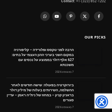
Contact:
+1-(323) 852-1202
WhatsApp
YouTube
Pinterest
X
Facebook
(Twitter)
OUR PICKS
הרבה לפני טקסס ופלורידה – קליפורניה
במקום השני בערכי ההון העצמי על בתים:
627 אלף דולר בממוצע על נכסים עם
משכנתא
7 באוגוסט 2026
ביורוקרטיה בפעולה: שישה חודשים לאחר
ההשלמה, השירותים בעלות של מיליון דולר
בראניון קניון – במחוז של נית'יה ראמן – עדיין
סגורים
7 באוגוסט 2026