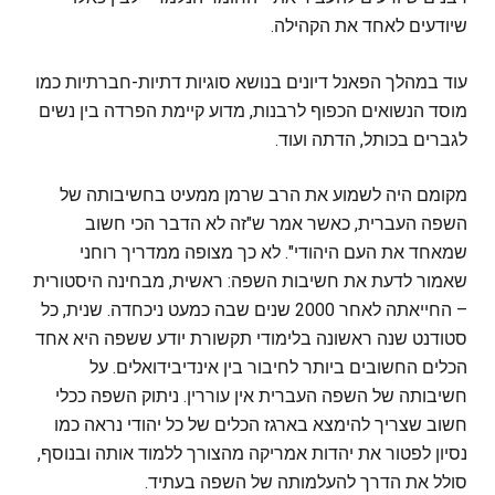
שיודעים לאחד את הקהילה.
עוד במהלך הפאנל דיונים בנושא סוגיות דתיות-חברתיות כמו
מוסד הנשואים הכפוף לרבנות, מדוע קיימת הפרדה בין נשים
לגברים בכותל, הדתה ועוד.
מקומם היה לשמוע את הרב שרמן ממעיט בחשיבותה של
השפה העברית, כאשר אמר ש"זה לא הדבר הכי חשוב
שמאחד את העם היהודי". לא כך מצופה ממדריך רוחני
שאמור לדעת את חשיבות השפה: ראשית, מבחינה היסטורית
– החייאתה לאחר 2000 שנים שבה כמעט ניכחדה. שנית, כל
סטודנט שנה ראשונה בלימודי תקשורת יודע ששפה היא אחד
הכלים החשובים ביותר לחיבור בין אינדיבידואלים. על
חשיבותה של השפה העברית אין עוררין. ניתוק השפה ככלי
חשוב שצריך להימצא בארגז הכלים של כל יהודי נראה כמו
נסיון לפטור את יהדות אמריקה מהצורך ללמוד אותה ובנוסף,
סולל את הדרך להעלמותה של השפה בעתיד.