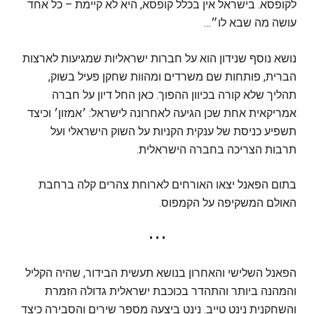
לקופסא. בישראל אין בכלל קופסא, היא לא קיימת – כל אחד
עושה מה שבא לו״…
נושא נוסף שנידון הוא על חברות ישראליות שמגיעות לארצות
הברית, פותחות שם משרדים ומהוות שחקן פעיל בשוק,
תהליך שלא קורה בכיוון ההפוך. כאן החל דיון על חברה
אמריקאית אחת שכן הגיעה לאחרונה לישראל: ׳אמזון׳ וכיצד
תשפיע כניסת של ענקית הקניות על השוק הישראלי ועל
תרבות הצריכה בחברה הישראלית.
בתום הפאנל יצאו האורחים לארוחת צהרים קלה ברחבת
האולם המשקיפה על הקמפוס.
• • •
הפאנל השלישי והאחרון בנושא תעשית הבידור, שהיה הקליל
והמהנה ביותר והתהדר בכוכבת ישראלית גדולה הזמרת
והשחקנית נינט טייב. נינט ביצעה מספר שירים והסבירה כיצד