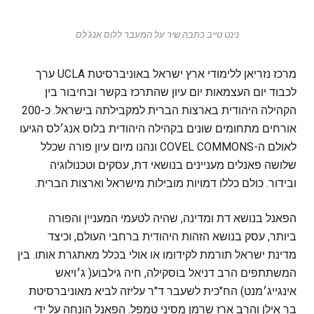
נינט טייב כתבה שיר על המעבר ללוס אנג'לס
מרכז נזריאן ללימודי ארץ ישראל באוניברסיטת UCLA ערך
לכבוד יום העצמאות יום עיון שהתרכז בקשר ובחיבור בין
הקהילה היהודית בארצות הברית למקבילתה בישראל. כ-200
אורחים מתחומים שונים בקהילה היהודית בלוס אנג׳לס הגיעו
לאולם ה-COVEL COMMONS ונהנו מיום עיון פורה שכלל
שלושה פאנלים מעניינים בנושאי דת, עסקים וטכנולוגיה
ובידור. כולם כללו דמויות מובילות מישראל וארצות הברית.
הפאנל בנושא דת ומדינה, שהיה לטעמי המעניין והפורה
ביותר, עסק בנושא הזהות היהודית ברחבי העולם, וכיצד
מדינת ישראל תורמת לקידומו או אולי בכלל מאתגרת אותו. בין
המשתתפים הרב דניאל בוסקילה, חיה גילבוע( ג׳ויאש
אינגייג׳מנט) הח"כית לשעבר ד"ר עליזה לביא מאוניברסיטת
בר אילן והרב ארז שרמן מסיני טמפל. הפאנל הונחה על ידי