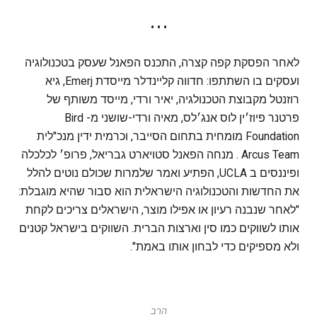
• • •
לאחר הפסקת קפה קצרה, התכנס הפאנל שעסק בטכנולוגיה
ועסקים בו השתתפו: חדווה קליינדלר מייסדת Emerj, גיא
רוזנטל מקבוצת הטכנולגיה, יאיר ורדי, מייסד משותף של
פרטנר פיוז׳ין לוס אנג׳לס, מאיה ורדי-שושני מ- Bird
Foundation מומחית בתחום הסייבר, וכרמית ידין מנכ"לית
Arcus Team . מנחה הפאנל סטויארט גבריאל, פרופ׳ לכלכלה
ופיננסים ב UCLA, הפתיע ואמר שלמרות שכולם נוטים להלל
את החדשות והטכנולוגיה הישראלית הוא סבור שהיא מוגבלת:
"לאחר שנבנה רעיון או אפילו מוצר, הישראלים צריכים לקחת
אותו לשווקים כמו סין וארצות הברית. השווקים בישראל קטנים
ולא מספיקים כדי לבחון אותו באמת".
הרב