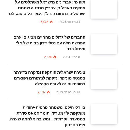
תופעה: עבריינים מישראל משתלטים על
עסקים בארה"ב; עבריין מנתניה שסחט
ישראלים בתחום הנדל"ן נעצר בלוס אנג׳לס
31 בינואר 2025
3,035
החברים של גדולים מהחיים מציגים: ערב
הפרשת חלה עם נטלי דדון בבית של אלי
ומיטל בכר
8 במאי 2024
2,630
צעירה ישראלית הותקפה ונדקרה בדירתה
בסנטה מוניקה; נזקקת לניתוחים רפואיים
דחופים ופונה לעזרת הקהילה
13 בנובמבר 2024
2,187
בוורלי הילס: משפחה פרסית-יהודית
מותקפת ע"י מטרידן תומך חמאס סדרתי
במסעדה יוקרתית – ומשיבה מלחמה שערה.
צפו בסרטון