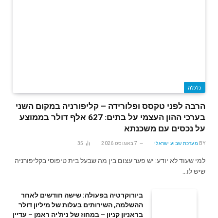
כלכלה
הרבה לפני טקסס ופלורידה – קליפורניה במקום השני
בערכי ההון העצמי על בתים: 627 אלף דולר בממוצע
על נכסים עם משכנתא
BY
מערכת שבוע ישראלי
7 באוגוסט 2026
35
למי שעוד לא יודע: יש פער עצום בין מה שבעל בית טיפוסי בקליפורניה
שיש לו…
ביורוקרטיה בפעולה: שישה חודשים לאחר
ההשלמה, השירותים בעלות של מיליון דולר
בראניון קניון – במחוז של נית'יה ראמן – עדיין