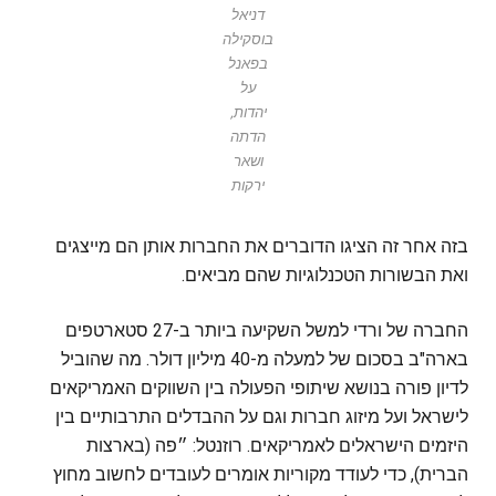
דניאל
בוסקילה
בפאנל
על
יהדות,
הדתה
ושאר
ירקות
בזה אחר זה הציגו הדוברים את החברות אותן הם מייצגים
ואת הבשורות הטכנלוגיות שהם מביאים.
החברה של ורדי למשל השקיעה ביותר ב-27 סטארטפים
בארה"ב בסכום של למעלה מ-40 מיליון דולר. מה שהוביל
לדיון פורה בנושא שיתופי הפעולה בין השווקים האמריקאים
לישראל ועל מיזוג חברות וגם על ההבדלים התרבותיים בין
היזמים הישראלים לאמריקאים. רוזנטל: ״פה (בארצות
הברית), כדי לעודד מקוריות אומרים לעובדים לחשוב מחוץ