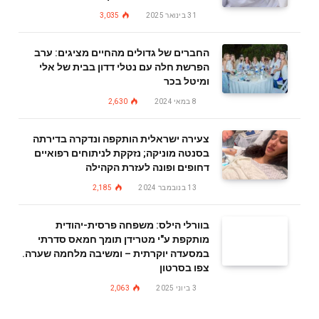
31 בינואר 2025
3,035
החברים של גדולים מהחיים מציגים: ערב
הפרשת חלה עם נטלי דדון בבית של אלי
ומיטל בכר
8 במאי 2024
2,630
צעירה ישראלית הותקפה ונדקרה בדירתה
בסנטה מוניקה; נזקקת לניתוחים רפואיים
דחופים ופונה לעזרת הקהילה
13 בנובמבר 2024
2,185
בוורלי הילס: משפחה פרסית-יהודית
מותקפת ע"י מטרידן תומך חמאס סדרתי
במסעדה יוקרתית – ומשיבה מלחמה שערה.
צפו בסרטון
3 ביוני 2025
2,063