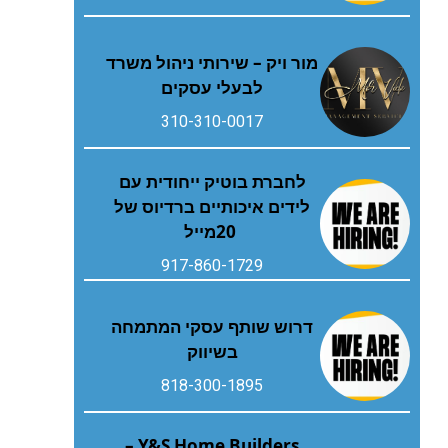
מור ויק – שירותי ניהול משרד
לבעלי עסקים
310-310-0017
‬20‭ ‬מייל
917-860-1729
דרוש שותף עסקי המתמחה
בשיווק
818-300-1895
Y&S Home Builders –