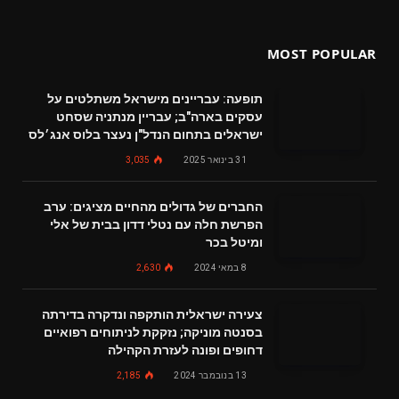
MOST POPULAR
תופעה: עבריינים מישראל משתלטים על
עסקים בארה"ב; עבריין מנתניה שסחט
ישראלים בתחום הנדל"ן נעצר בלוס אנג׳לס
31 בינואר 2025
3,035
החברים של גדולים מהחיים מציגים: ערב
הפרשת חלה עם נטלי דדון בבית של אלי
ומיטל בכר
8 במאי 2024
2,630
צעירה ישראלית הותקפה ונדקרה בדירתה
בסנטה מוניקה; נזקקת לניתוחים רפואיים
דחופים ופונה לעזרת הקהילה
13 בנובמבר 2024
2,185