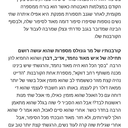
הקודם במצלמות האבטחה כאשר הוא בורח ממספרה
מקומית, לאחר שגנב תספורת מפנקת. היא אפילו איתרה שתי
נשים נוספות שסיפרו סיפור דומה מאוד לסיפור שלה, ולבסוף
הבינה שמדובר בגנב סדרתי ונצלן שמרבה לעבוד על
הקורבנות שלו.
קורבנותיו של מר גונזלס מספרות שהוא עושה רושם
תחילה של איש מאוד נחמד, אדיב, דברן
ושהוא החמיא להן
הרבה. "בסך הכל הוא היה מאוד נחמד, והרגשתי שיש בינינו
מכנה משותף רחב דווקא", מספרת אחת הקורבנות. "הדייט
נהיה קצת מוזר כששמתי לב שהוא מזמין אוכל בשווי של יותר
ממאה דולר רק לעצמו. באותו רגע חשבתי לעצמי שהוא די
דוחה עם כל האוכל שהוא מזמין. כאילו, מי אוכל שתי מנות
ראשונות לבד?! אבל הוא הסביר לי שזה בגלל שהוא מתאמן
הרבה בחדר כושר. אחרי שהוא סיים לאכול, הוא אמר לי שהוא
הולך לשירותים, ולא חזר. מאוד הובכתי מכל הסיפור, אבל
אחרי שגילית שזה קרה לעוד נשים, הרגשתי קצת יותר טוב עם