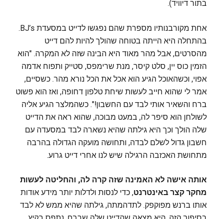
בתור דיוויד).
אחת מקורבנותיו מספרת שהם נפגשו לדייט במסעדת BJ’s.
בהתחלה היא הייתה בטוחה שהולך להיות להם דייט
מהסרטים, אבל מהר מאוד היא הבינה שזה לא המקרה. "הוא
הזמין כוס יין, סלט קיסר, מנת שרימפס, סטייק ותפוח אדמה
אפוי, וכשהאוכל הגיע הוא אכל את הכל נורא מהר. כשסיים,
אמר לי שהוא חייב לעשות שיחת טלפון דחופה, ואז הוא פשוט
ברח והשאיר אותי לבד עם החשבון!". כשהמלצר הגיע אליה
לשולחן הוא סיפר לה, במעט מבוכה, שהוא ראה את הדייט
שלה הולך וכך היא גילתה שהיא נשארה לבד במסעדה עם
חשבון גדול לשלם לבדה, ותחושה מועקה הגדולה בהרבה
מתחושת האכזבה הרגילה שיש לנו אחרי דייט גרוע.
אותה אישה לא האמינה שזה קרה לה, והחליטה לעשות
מחקר קצר באינטרנט
, כדי לנסות ולדלות יותר מידע אודות
אותו ברנש מפוקפק. לתדהמתה, גילתה שהיא ממש לא לבד
בסיפור הזה. היא מצאה שהדייט שלה שברח, נתפס בקיץ