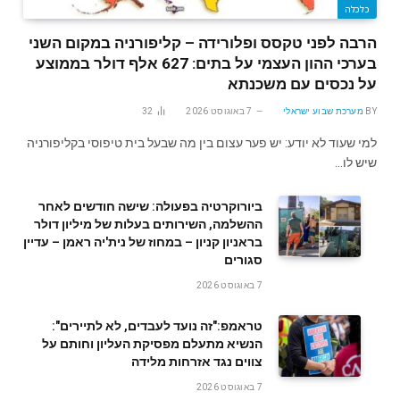
כלכלה
הרבה לפני טקסס ופלורידה – קליפורניה במקום השני
בערכי ההון העצמי על בתים: 627 אלף דולר בממוצע
על נכסים עם משכנתא
BY
מערכת שבוע ישראלי
7 באוגוסט 2026
32
למי שעוד לא יודע: יש פער עצום בין מה שבעל בית טיפוסי בקליפורניה
שיש לו…
ביורוקרטיה בפעולה: שישה חודשים לאחר
ההשלמה, השירותים בעלות של מיליון דולר
בראניון קניון – במחוז של נית'יה ראמן – עדיין
סגורים
7 באוגוסט 2026
טראמפ:"זה נועד לעבדים, לא לתיירים":
הנשיא מתעלם מפסיקת העליון וחותם על
צווים נגד אזרחות מלידה
7 באוגוסט 2026