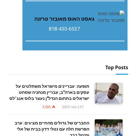
גאסט‭ ‬האוס‭ ‬מאובזר‭ ‬טרזנה
818-430-6537
Top Posts
תופעה: עבריינים מישראל משתלטים על
עסקים בארה"ב; עבריין מנתניה שסחט
ישראלים בתחום הנדל"ן נעצר בלוס אנג׳לס
31 בינואר 2025
3,035
החברים של גדולים מהחיים מציגים: ערב
הפרשת חלה עם נטלי דדון בבית של אלי
ומיטל בכר