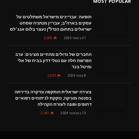
MOST POPULAR
תופעה: עבריינים מישראל משתלטים על
עסקים בארה"ב; עבריין מנתניה שסחט
ישראלים בתחום הנדל"ן נעצר בלוס אנג׳לס
31 בינואר 2025
3,035
החברים של גדולים מהחיים מציגים: ערב
הפרשת חלה עם נטלי דדון בבית של אלי
ומיטל בכר
8 במאי 2024
2,630
צעירה ישראלית הותקפה ונדקרה בדירתה
בסנטה מוניקה; נזקקת לניתוחים רפואיים
דחופים ופונה לעזרת הקהילה
13 בנובמבר 2024
2,187