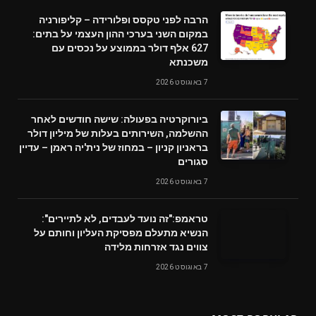
הרבה לפני טקסס ופלורידה – קליפורניה
במקום השני בערכי ההון העצמי על בתים:
627 אלף דולר בממוצע על נכסים עם
משכנתא
7 באוגוסט 2026
ביורוקרטיה בפעולה: שישה חודשים לאחר
ההשלמה, השירותים בעלות של מיליון דולר
בראניון קניון – במחוז של נית'יה ראמן – עדיין
סגורים
7 באוגוסט 2026
טראמפ:"זה נועד לעבדים, לא לתיירים":
הנשיא מתעלם מפסיקת העליון וחותם על
צווים נגד אזרחות מלידה
7 באוגוסט 2026