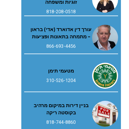
זוגיות ומשפחה
818-208-0518
עורך דין אדוארד (אדי) בראון
– מתמחה בתאונות ופציעות
866-693-4456
מטעמי תימן
310-526-1204
בניין דירות במיקום מרהיב
בקוסטה ריקה
818-744-8860