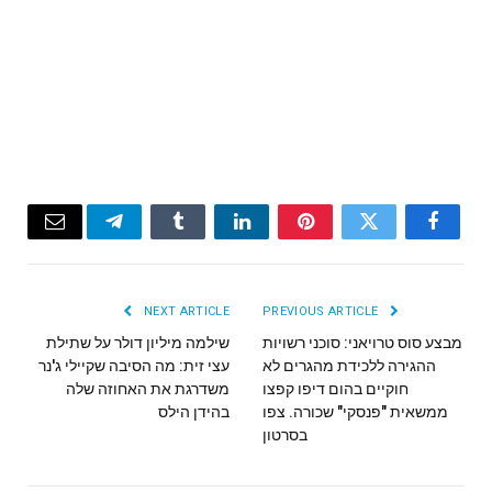
Email
Telegram
Tumblr
LinkedIn
Pinterest
Twitter
Facebook
NEXT ARTICLE
PREVIOUS ARTICLE
מבצע סוס טרויאני: סוכני רשויות
שילמה מיליון דולר על שתילת
ההגירה ללכידת מהגרים לא
עצי זית: מה הסיבה שקיילי ג'נר
חוקיים בהום דיפו קפצו
משדרגת את האחוזה שלה
ממשאית "פנסקי" שכורה. צפו
בהידן הילס
בסרטון