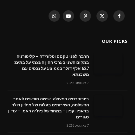
WhatsApp
YouTube
Pinterest
X
Facebook
(Twitter)
OUR PICKS
הרבה לפני טקסס ופלורידה – קליפורניה
במקום השני בערכי ההון העצמי על בתים:
627 אלף דולר בממוצע על נכסים עם
משכנתא
7 באוגוסט 2026
ביורוקרטיה בפעולה: שישה חודשים לאחר
ההשלמה, השירותים בעלות של מיליון דולר
בראניון קניון – במחוז של נית'יה ראמן – עדיין
סגורים
7 באוגוסט 2026