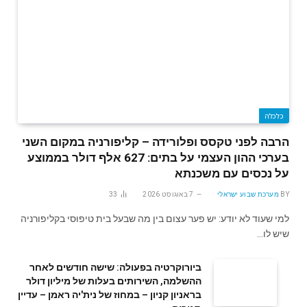
כלכלה
הרבה לפני טקסס ופלורידה – קליפורניה במקום השני
בערכי ההון העצמי על בתים: 627 אלף דולר בממוצע
על נכסים עם משכנתא
BY
מערכת שבוע ישראלי
7 באוגוסט 2026
33
למי שעוד לא יודע: יש פער עצום בין מה שבעל בית טיפוסי בקליפורניה
שיש לו…
ביורוקרטיה בפעולה: שישה חודשים לאחר
ההשלמה, השירותים בעלות של מיליון דולר
בראניון קניון – במחוז של נית'יה ראמן – עדיין