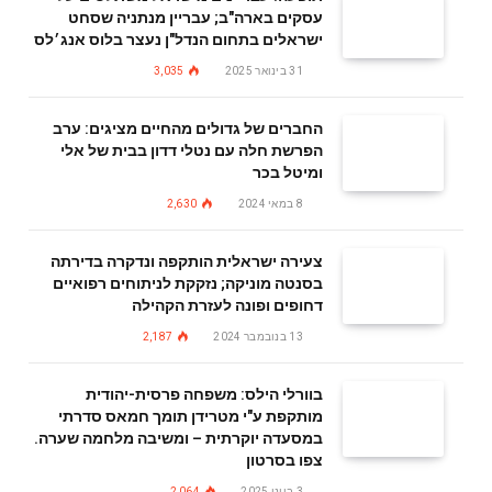
עסקים בארה"ב; עבריין מנתניה שסחט
ישראלים בתחום הנדל"ן נעצר בלוס אנג׳לס
31 בינואר 2025
3,035
החברים של גדולים מהחיים מציגים: ערב
הפרשת חלה עם נטלי דדון בבית של אלי
ומיטל בכר
8 במאי 2024
2,630
צעירה ישראלית הותקפה ונדקרה בדירתה
בסנטה מוניקה; נזקקת לניתוחים רפואיים
דחופים ופונה לעזרת הקהילה
13 בנובמבר 2024
2,187
בוורלי הילס: משפחה פרסית-יהודית
מותקפת ע"י מטרידן תומך חמאס סדרתי
במסעדה יוקרתית – ומשיבה מלחמה שערה.
צפו בסרטון
3 ביוני 2025
2,064