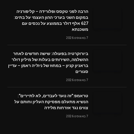
הרבה לפני טקסס ופלורידה – קליפורניה
במקום השני בערכי ההון העצמי על בתים:
627 אלף דולר בממוצע על נכסים עם
משכנתא
7 באוגוסט 2026
ביורוקרטיה בפעולה: שישה חודשים לאחר
ההשלמה, השירותים בעלות של מיליון דולר
בראניון קניון – במחוז של נית'יה ראמן – עדיין
סגורים
7 באוגוסט 2026
טראמפ:"זה נועד לעבדים, לא לתיירים":
הנשיא מתעלם מפסיקת העליון וחותם על
צווים נגד אזרחות מלידה
7 באוגוסט 2026