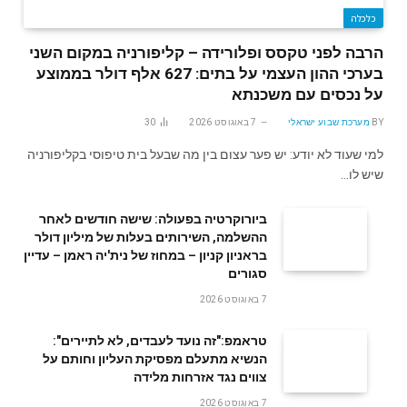
כלכלה
הרבה לפני טקסס ופלורידה – קליפורניה במקום השני
בערכי ההון העצמי על בתים: 627 אלף דולר בממוצע
על נכסים עם משכנתא
BY
מערכת שבוע ישראלי
7 באוגוסט 2026
30
למי שעוד לא יודע: יש פער עצום בין מה שבעל בית טיפוסי בקליפורניה
שיש לו…
ביורוקרטיה בפעולה: שישה חודשים לאחר
ההשלמה, השירותים בעלות של מיליון דולר
בראניון קניון – במחוז של נית'יה ראמן – עדיין
סגורים
7 באוגוסט 2026
טראמפ:"זה נועד לעבדים, לא לתיירים":
הנשיא מתעלם מפסיקת העליון וחותם על
צווים נגד אזרחות מלידה
7 באוגוסט 2026