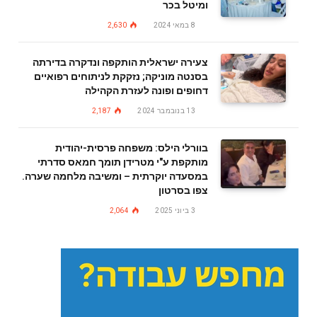
ומיטל בכר
8 במאי 2024
2,630
צעירה ישראלית הותקפה ונדקרה בדירתה
בסנטה מוניקה; נזקקת לניתוחים רפואיים
דחופים ופונה לעזרת הקהילה
13 בנובמבר 2024
2,187
בוורלי הילס: משפחה פרסית-יהודית
מותקפת ע"י מטרידן תומך חמאס סדרתי
במסעדה יוקרתית – ומשיבה מלחמה שערה.
צפו בסרטון
3 ביוני 2025
2,064