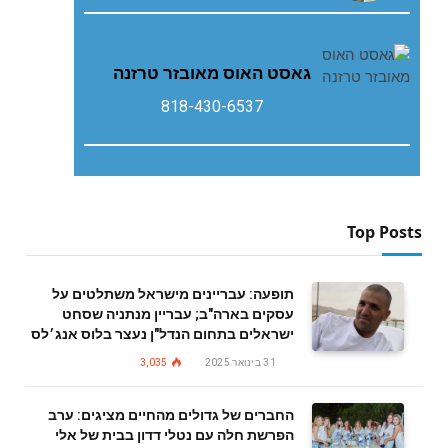
גאסט‭ ‬האוס‭ ‬מאובזר‭ ‬טרזנה
818-430-6537
Top Posts
תופעה: עבריינים מישראל משתלטים על
עסקים בארה"ב; עבריין מנתניה שסחט
ישראלים בתחום הנדל"ן נעצר בלוס אנג׳לס
31 בינואר 2025
3,035
החברים של גדולים מהחיים מציגים: ערב
הפרשת חלה עם נטלי דדון בבית של אלי