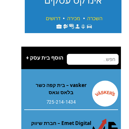
הוסף בית עסק +
vasker – בית קפה כשר
בלאס וגאס
725-214-1434
Emet Digital – חברת שיווק