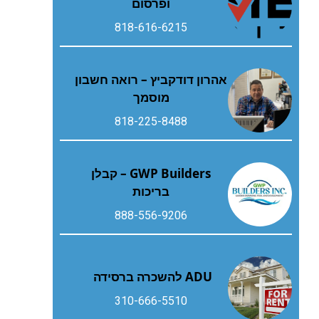
ופרסום
818-616-6215
אהרון דודקביץ – רואה חשבון
מוסמך
818-225-8488
GWP Builders – קבלן
בריכות
888-556-9206
ADU להשכרה ברסידה
310-666-5510