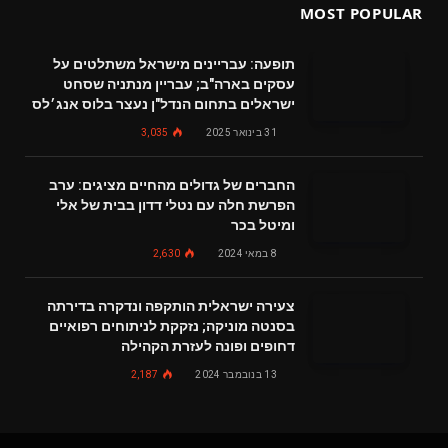
MOST POPULAR
תופעה: עבריינים מישראל משתלטים על
עסקים בארה"ב; עבריין מנתניה שסחט
ישראלים בתחום הנדל"ן נעצר בלוס אנג׳לס
31 בינואר 2025
3,035
החברים של גדולים מהחיים מציגים: ערב
הפרשת חלה עם נטלי דדון בבית של אלי
ומיטל בכר
8 במאי 2024
2,630
צעירה ישראלית הותקפה ונדקרה בדירתה
בסנטה מוניקה; נזקקת לניתוחים רפואיים
דחופים ופונה לעזרת הקהילה
13 בנובמבר 2024
2,187