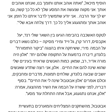
הוסיף מיכאל, "ואתה אוהב אותנו ותומך בנו, ואנחנו אוהבים
אותך. אני מקווה שנעשה את המסע שלך לא כל כך קשה, גם
יש לך עוד הרבה… אני יודע שתמשיך לדבר איתנו כל הזמן. אני
אוהב אותך ומתגעגע אליך כל כך. דרך צלחה אבא שלי".
לטקס האשכבה בהבימה הגיעו בין השאר שולי רנד, יעל
אקבסיס, דרור קרן, גל זייד ומירי מסיקה – כולם נשאו דברים
על הבמה. מירי, ששיחקה איתו בהצגה "ביקור התזמורת"
בלונדון, דיברה בדמעות על התקופה שלהם יחד: "אלון היה
מורה אדיר, רב, שמאן. כמות האנשים שראיתי בעיניים שלי
שהוא שינה להם את החיים… אלון, אני רוצה שתדע שאנשים
יושבים שבעה בלונדון, שולחים תמונות, מדברים ומחבקים,
וכולם אומרים 'אלון אבוטבול שינה לי את החיים'". בסוף
דבריה, לפני ששרה על הבמה את השיר מההצגה, אמרה:
"אלון, אנחנו נתגעגע, אבל אתה התחלת עוד מסע".
אבוטבול, מהשחקנים המצליחים והמוערכים בתעשיית