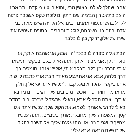
אחרי שהלך לעולמו באופן טרגי, והוא בן 60. מוקדם יותר ארונו
הוצב בתיאטרון הבימה, שם התקיים לזכרו טקס אשכבה פתוח
לקהל בהשתתפות אמנים רבים. אל הלוויה הגיעו מאות בני
אדם, בהם בני משפחה, קולגות וחברים, ובסופה השמיעו את
שירו של אלון, "ריק", בקולו בלבד.
הבת אליה ספדה לו בבכי: "היי אבא, אני אוהבת אותך, אני
סולחת לך. אני מבינה אותך. אתה איתי בלב. בבקשה תישאר
איתי הרבה זמן בלב. תבקר אותי, אוקיי? אנחנו תומכים בך.
דרך צלחה, אבא. אני אתגעגע מאוד"; הבת אורי כתבה לו שיר,
אותו ביקשה להקריא מעל קברו: "עכשיו אתה עץ אלון, חלק
מהאדמה, חזק ויפה, ועכשיו מים בים של הדגים. הים מחבק
אותך… אתה חסר לי אבא, ובא לי שתגיד לי שהכל יהיה בסדר.
בא לי להרגיש אותך ולשמוע את הקול שלך. עכשיו אתה אלון
קטן. המשפחה שלך מחבקת אותך בשמיים… אתה עכשיו
מחייך לי ואני בוכה. אני מתגעגעת אליך. אל תשכח להגיד
שלום פעם הבאה. אבא שלי".