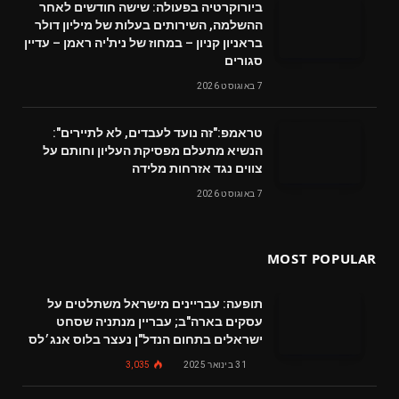
ביורוקרטיה בפעולה: שישה חודשים לאחר
ההשלמה, השירותים בעלות של מיליון דולר
בראניון קניון – במחוז של נית'יה ראמן – עדיין
סגורים
7 באוגוסט 2026
טראמפ:"זה נועד לעבדים, לא לתיירים":
הנשיא מתעלם מפסיקת העליון וחותם על
צווים נגד אזרחות מלידה
7 באוגוסט 2026
MOST POPULAR
תופעה: עבריינים מישראל משתלטים על
עסקים בארה"ב; עבריין מנתניה שסחט
ישראלים בתחום הנדל"ן נעצר בלוס אנג׳לס
31 בינואר 2025
3,035