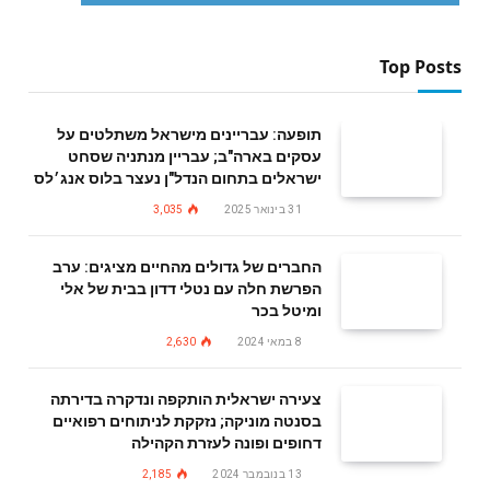
Top Posts
תופעה: עבריינים מישראל משתלטים על
עסקים בארה"ב; עבריין מנתניה שסחט
ישראלים בתחום הנדל"ן נעצר בלוס אנג׳לס
31 בינואר 2025
3,035
החברים של גדולים מהחיים מציגים: ערב
הפרשת חלה עם נטלי דדון בבית של אלי
ומיטל בכר
8 במאי 2024
2,630
צעירה ישראלית הותקפה ונדקרה בדירתה
בסנטה מוניקה; נזקקת לניתוחים רפואיים
דחופים ופונה לעזרת הקהילה
13 בנובמבר 2024
2,185