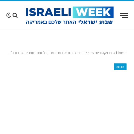
Home
»
פרויקטורית: שירלי ברנר מייצגת את ענת מרין, נלחמת בזומביז ומככבת ב"מחוברים פלוס"…
תרבות