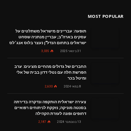
MOST POPULAR
תופעה: עבריינים מישראל משתלטים על
עסקים בארה"ב; עבריין מנתניה שסחט
ישראלים בתחום הנדל"ן נעצר בלוס אנג׳לס
31 בינואר 2025
3,035
החברים של גדולים מהחיים מציגים: ערב
הפרשת חלה עם נטלי דדון בבית של אלי
ומיטל בכר
8 במאי 2024
2,630
צעירה ישראלית הותקפה ונדקרה בדירתה
בסנטה מוניקה; נזקקת לניתוחים רפואיים
דחופים ופונה לעזרת הקהילה
13 בנובמבר 2024
2,187