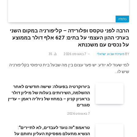
כלכלה
הרבה לפני טקסס ופלורידה – קליפורניה במקום השני
בערכי ההון העצמי על בתים: 627 אלף דולר בממוצע
על נכסים עם משכנתא
BY
מערכת שבוע ישראלי
7 באוגוסט 2026
35
למי שעוד לא יודע: יש פער עצום בין מה שבעל בית טיפוסי בקליפורניה
שיש לו…
ביורוקרטיה בפעולה: שישה חודשים לאחר
ההשלמה, השירותים בעלות של מיליון דולר
בראניון קניון – במחוז של נית'יה ראמן – עדיין
סגורים
7 באוגוסט 2026
טראמפ:"זה נועד לעבדים, לא לתיירים":
הנשיא מתעלם מפסיקת העליון וחותם על