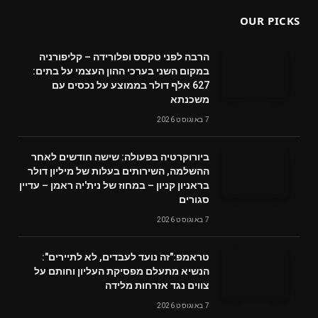
OUR PICKS
הרבה לפני טקסס ופלורידה – קליפורניה
במקום השני בערכי ההון העצמי על בתים:
627 אלף דולר בממוצע על נכסים עם
משכנתא
7 באוגוסט 2026
ביורוקרטיה בפעולה: שישה חודשים לאחר
ההשלמה, השירותים בעלות של מיליון דולר
בראניון קניון – במחוז של נית'יה ראמן – עדיין
סגורים
7 באוגוסט 2026
טראמפ:"זה נועד לעבדים, לא לתיירים":
הנשיא מתעלם מפסיקת העליון וחותם על
צווים נגד אזרחות מלידה
7 באוגוסט 2026