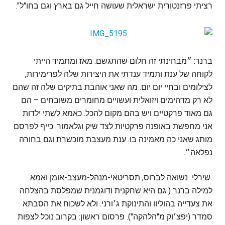
רציתי פרזנטורית ישראלית שעושה חייל גם בארץ וגם בחו"ל".
ברנר: ״מבחינתי זה חלום שהתגשם. מאז ומתמיד הייתי
לקוחה של ענת ותמיד ענדתי את היצירות שלה לפרימירות,
לצילומים ובחיי יום יום. מה שאני אוהבת בתיקים שלה זה שהם
לא רק מדהימים ויזואלית ועשויים מחומרים משובחים – הם
גם מאוד פרקטיים ויש בהם מקום להכל. כאמא לשתי ילדות
אני מחפשת באופנה פרקטיות לצד שיק וגלאמור. כייף לפרסם
מותג שאני כה מאמינה בו. ענת מעצבת מוכשרת וגם בחורה
נפלאה״.
שירלי נשואה לברוס, תסריטאי-מנהל-מעצב-אומן ואמא
למילה ברנר ( גם היא שחקנית ודוגמנית שמפלסת בהצלחה
את צעדייה בהוליוו והתינוקת ג׳ורני. ולא לשכוח את הסבתא
סמדר (יפצ׳וק מ"הלהקה"). פרסום ראשון: בקרוב נוכל לצפות