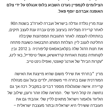
הצילומים לקמפיין נערכו השבוע בלוס אנגלס על ידי צלם
האופנה אברהם יוסף פאל.
ענת מרין נולדה וגדלה בישראל ועברה לארה"ב בשנות ה90.
לאחר קריירה מצליחה בעיצוב פנים עברה ענת לעצב תיקים,
בהתחלה לעצמה. לאחר התגובות המפרגנות שקיבלה
החליטה לעצב ליין. הצלחת המותג התבטאה כשענת פתחה
את חנות הדגל שלה בקלאבאסאס קליפורניה ב 2012. ובין
לקוחותיה נמנות האחיות קרדאשיאן, אשלי טיסדייל, באי לינג,
"עקרות הבית" של אורנג' קאונטי, ואפילו נינט טייב.
מרין: ״בחרתי את שירלי משום שהיא מייצגת את האישה
המודרנית שגם בחרה חיי משפחה, ילדים ובעל וגם מנהלת
קריירה. אישה שמגלגלת מספר דברים במקביל. רכה אך גם
נחושה. זה קהל היעד שלי . המראה שלה זוהר ורענן, שילוב של
הוליווד גלאמור וישראל מתאים לליין שלי. אהבתי גם את
העובדה ששירלי היא ישראלית ובתור מעצבת ישראלית –