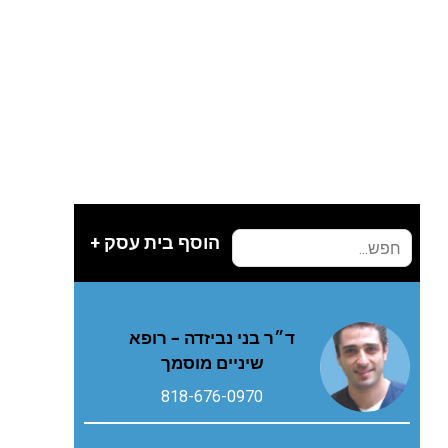
הוסף בית עסק +
ד״ר בני נביזדה – רופא
שיניים מוסמך
818-676-0970