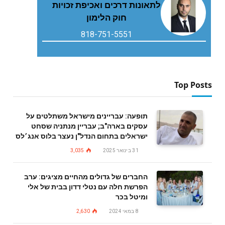
לתאונות דרכים ואכיפת זכויות
חוק הלימון
818-751-5551
Top Posts
תופעה: עבריינים מישראל משתלטים על
עסקים בארה"ב; עבריין מנתניה שסחט
ישראלים בתחום הנדל"ן נעצר בלוס אנג׳לס
31 בינואר 2025
3,035
החברים של גדולים מהחיים מציגים: ערב
הפרשת חלה עם נטלי דדון בבית של אלי
ומיטל בכר
8 במאי 2024
2,630