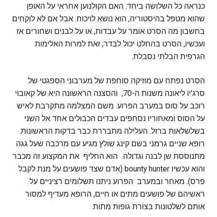
כנראה כל השלושה ביחד. האם הקולנוען אחראי על האופן
שהוא מטפל בהיסטוריה, הוא נושא לויכוח. אבל אם לא לוקחים
בחשבון מה הסרט אומר על עבדות, או על לבנים ושחורים אז
ועכשיו, הסרט בהחלט יכול לבדר; זאת למרות האלימות
הגרפית הבלתי נסבלת.
הסרט נפתח עם מוזיקה סוחפת של מערבוני הספגטי של
סרג'יו ליאונה משנות ה-70, והסצנה הראשונה היא של קאובוי
רוכב על סוס במערב הפרוע. משם המצלמה מתקרבת לאיש
על הסוס ומאחוריו נסחפים עבדים הכבולים אחד אל השני
בשלשלאות ברזל. העלילה מתבררת כבר בדקות הראשונות.
רופא שניים גרמני בשם קינג שולץ מגיע עם מרכבה שעל גגה
מתנוססת שן לבנה וגדולה. הוא החליף את המקצוע זה מכבר
והוא עכשיו bounty hunter (אדם שצד פושעים על מנת לקבל
פרס). מאחר ובמערב הפרוע ניתנו תשלומים רציניים על
ראשיהם של פושעים מתים או חיים, הרופא מעדיף למסור
אותם לשלטונות בצורת גופות מתות.