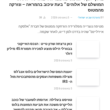
המושלם של אלוהים״ בעת עיכוב בהמראה – ונזרקה
מהמטוס
BY
מערכת שבוע ישראלי
5 באוגוסט 2026
38
מטיפה נוצרייה מפלורידה הורחקה ממטוס של חברת "אלסקה
איירליינס" שהיה בדרכו לסן דייגו, לאחר שקמה…
‬דולר
5 באוגוסט 2026
‬ה- IRS
5 באוגוסט 2026
טוויסט בעלילה: ארוסתו לשעבר של כוכב
הלייקרס משכה את תביעת המזונות בלוס
אנג'לס – אך הציבה תנאי מרכזי להמשך