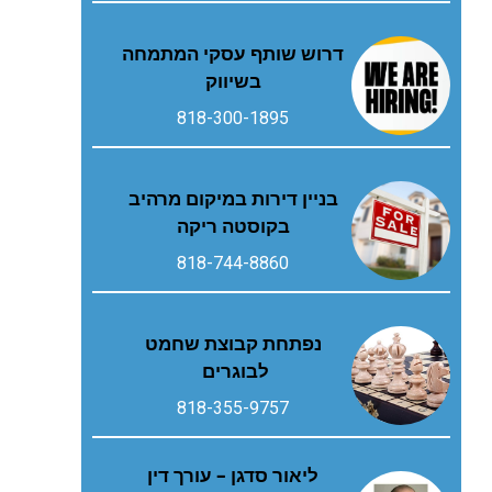
דרוש שותף עסקי המתמחה
בשיווק
818-300-1895
בניין דירות במיקום מרהיב
בקוסטה ריקה
818-744-8860
נפתחת קבוצת שחמט
לבוגרים
818-355-9757
ליאור סדגן – עורך דין