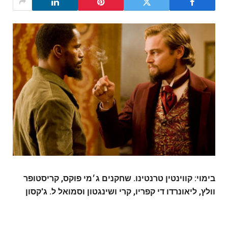
בימוי: קווינטין טרנטינו. שחקנים ג׳מי פוקס, קריסטופר
וולץ, ליאונרדו די קפריו, קרי ושינגטון וסמואל ל. ג'קסון