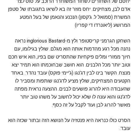
יחסם של השחורים לשחור המשוחרר הרוכב על סוס לצד
אדם לבן, מצחיקים. יחס מוזר זה בא לשיאו בתגובתו של סטפן
המשרת (סמואל ל. ג'קסון) הנכנע והנאמן של בעל המטע
המרושע (ליאונרדו די קפריו)
השחקן הגרמני קריסטופר ולץ מ-inglorious Bastard נראה
נהנה מכל רגע מהדמות אותה הוא מגלם. שולץ בגילומו, עם
חיוך ממזרי ומלים פיקחיות שהתסריט שם בפיו, הוא איש חכם
וטוב יותר מכל הלבנים. הוא חושב שבחוכמתו הוא תמיד יצא
מנצח. הקשר בינו לבין דג'נגו (ג'יימי פוקס) עובד נהדר. באחד
הקטעים המצחיקים, שולץ מציע לדג'נגו שותפות ומסביר לו
שהעבודה היא להרוג פושעים לבנים. ההצעה נראית מפתה
לדג'נגו והוא עונה לו שלא יכול לחשוב על משהו טוב יותר
מאשר להרוג לבן ועוד לקבל על זה כסף.
הסרט כולו כנראה היא פנטזיה על הנושא הזה ובתור שכזה הוא
עובד.