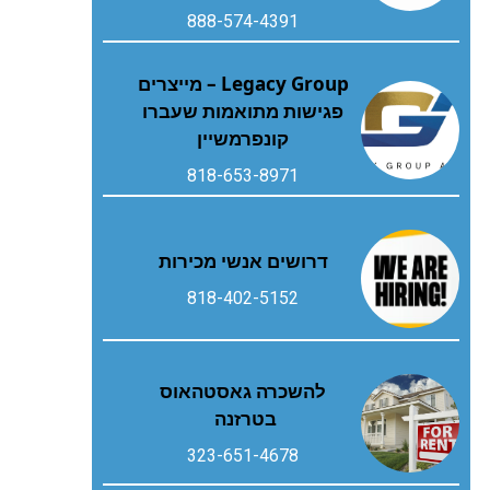
888-574-4391
Legacy Group – מייצרים
פגישות מתואמות שעברו
קונפרמשיין
818-653-8971
דרושים אנשי מכירות
818-402-5152
להשכרה גאסטהאוס
בטרזנה
323-651-4678