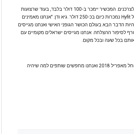
המודל העסקי של Hyfit מתבסס על מכירה ישירה לצרכנים. המכשיר יימכר ב-100 דולר בלבד, בעוד שרצועות
ה-TRX שמציעות רק חלק קטן ממרכיב המכשיר של Hyfit נמכרות כיום בכ-250 דולר. גיא ודן: "אנחנו מאמינים
, שהוא בעצם wearable gim, הולך להיות הדבר הבא בעולם הכושר הגופני האישי ואנחנו מגייסים
ף לסיפור ההצלחה. אנחנו מגייסים ישראלים מקומיים עם
״הכוונה היא להתחיל למכור את מוצרי ה-HYFIT החל מאפריל 2018 ואנחנו מחפשים שותפים למה שיהיה