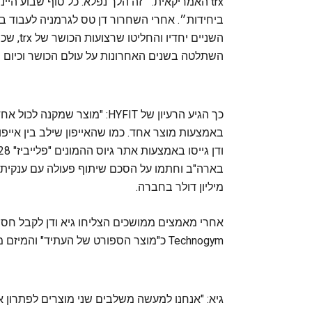
trx האמריקאית. ״זה הלך נפלא. כל סוף שבוע הי
ביחידות״. אחרי השחרור דן טס לגרמניה לעבוד בע
השתלטה בשנים האחרונות על עולם הכושר וכיום מוערכת בכ-300
כך הגיע הרעיון של HYFIT: "מ
באמצעות מוצר אחד. כמו שהאייפון שילב בין אייפו‬
מיליון דולר בחברה.
אחרי מאמצים ממושכים הצליחו גיא ודן לקבל חסות
Technogym כ"מוצר הספורט של העתיד" והמיזם מלווה על ידי יועצים מחברת Sony ו-Adidas.
גיא: "אנחנו למעשה משלבים שני מוצרים לפתרון א