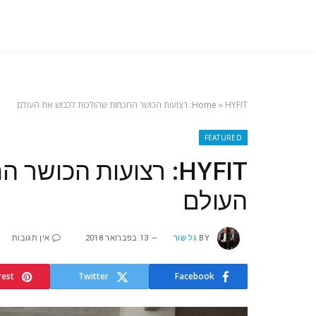
HYFIT: רצועות הכושר החכמות שהולכות לכבוש את העולם
»
Home
FEATURED
HYFIT: רצועות הכוש
העולם
BY
גל שור
13 בפברואר 2018
אין תגובות
rest
Twitter
Facebook