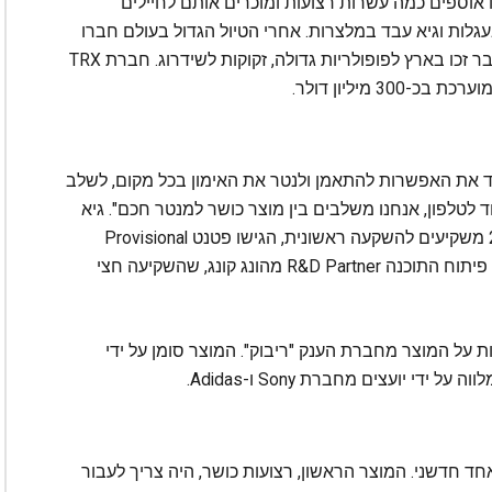
ינו אוספים כמה עשרות רצועות ומוכרים אותם לחיילים
גלות וגיא עבד במלצרות. אחרי הטיול הגדול בעולם חברו
השניים יחדיו והחליטו שרצועות הכושר של trx, שכבר זכו בארץ לפופולריות גדולה, זקוקות לשידרוג. חברת TRX
 מיליון דולר.
וצר שמקנה לכול אחד את האפשרות להתאמן ולנטר את האימון בכל מקום, לשלב
ד לטלפון, אנחנו משלבים בין מוצר כושר למנטר חכם". גיא
ודן גייסו באמצעות אתר גיוס ההמונים "פלייביז" 28 משקיעים להשקעה ראשונית, הגישו פטנט Provisional
בארה"ב וחתמו על הסכם שיתוף פעולה עם ענקית פיתוח התוכנה R&D Partner מהונג קונג, שהשקיעה חצי
 על המוצר מחברת הענק "ריבוק". המוצר סומן על ידי
חד חדשני. המוצר הראשון, רצועות כושר, היה צריך לעבור