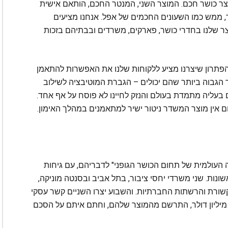
וצר כושר חכם. המוצר השני, המנטר החכם, הותאם אישית
יד, ממש כמו השעונים החכמים של אפל. אנחנו מציעים
צר שלנו בחדרי כושר, פארקים, משרדים ובבתיהם בזכות
. הפתרון שיצרנו מציע ללקוחות שלנו את האפשרות להתאמן
הגבוה ביותר שהם יכולים – הגברת המוטיבציה לשילוב
 בעליה מתמדת בעולם והנזק לחיינו לא פוסח על אף אחד.
ם אין מוצר המשדר ניטור ישיר למתאמנים במהלך האימון.
ה העולמית של תחום הכושר הגופני" לדבריהם, עם גיחות
רים 60 אלף הרצועות הראשונות. שני משרדי יחסי ציבור, בתל אביב ובסנטה מוניקה,
ורת והרשתות החברתיות. והשבוע יצרו השניים קשר עסקי
ם משווק יהודי שמכר בעבר רצועות של trx ב-40 מיליון דולר, התרשם מהמוצר שלהם, וחתם איתם על הסכם