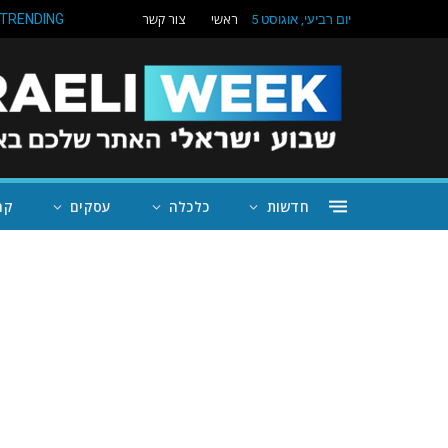
ראשי
צור קשר
TRENDING
יום רביעי, אוגוסט 5
חדשות
כלכלה
עסקים
קה