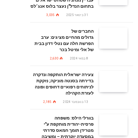
עבריין מנתניה שסחט ישראלים
בתחום הנדל"ן נעצר בלוס אנג׳לס
31 בינואר 2025
3,035
החברים של
גדולים מהחיים מציגים: ערב
הפרשת חלה עם נטלי דדון בבית
של אלי ומיטל בכר
8 במאי 2024
2,630
צעירה ישראלית הותקפה ונדקרה
בדירתה בסנטה מוניקה; נזקקת
לניתוחים רפואיים דחופים ופונה
לעזרת הקהילה
13 בנובמבר 2024
2,185
בוורלי הילס: משפחה
פרסית-יהודית מותקפת ע"י
מטרידן תומך חמאס סדרתי
במסעדה יוקרתית – ומשיבה