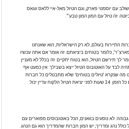
ולב עם יוסמטי פארק, וגם הטיול מאל-איי ללאס ווגאס
יוטה. זה טיול עם המון המון טבע״.
ברות התיירות בעולם, לא רק הישראליות, הוא שאנחנו
ולם 'גרנטי דיפארצ׳ר', כלומר בטוחים ביציאתם. זה אומר אם אתה עכשיו
ומר לך תירשם הטיול, הוא בטוח יתקיים. זה בכלל לא מעניין
היה לבד על האוטובוס הטיול ייצא בשבילך. אין כמעט אף
ו מה שנקרא 'טיולים בטוחים' שלא מתבטלים כל חברות
התיירות רוצות לעבוד איתנו, והן שולחות לנו אנשים כל הזמן. 24 שעות לפני יציאת הטיול הלקוח עדיין יכול
 גבוהה. לא נוסעים בוואנים, הכל באוטובוסים מפוארים עם
יול כולל נהג ומדריך; יש המון חברות שהמדריך הוא גם הנהג.