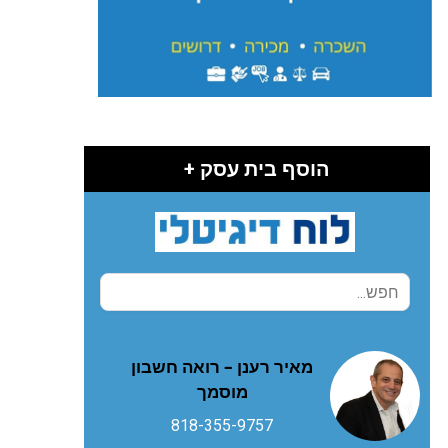
הוסף בית עסק +
מאיר רענן – רואה חשבון
מוסמך
818-355-9757