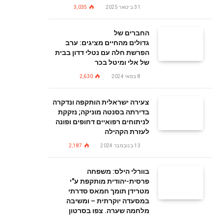
31 בינואר 2025
3,035
החברים של
גדולים מהחיים מציגים: ערב
הפרשת חלה עם נטלי דדון בבית
של אלי ומיטל בכר
8 במאי 2024
2,630
צעירה ישראלית הותקפה ונדקרה
בדירתה בסנטה מוניקה; נזקקת
לניתוחים רפואיים דחופים ופונה
לעזרת הקהילה
13 בנובמבר 2024
2,187
בוורלי הילס: משפחה
פרסית-יהודית מותקפת ע"י
מטרידן תומך חמאס סדרתי
במסעדה יוקרתית – ומשיבה
מלחמה שערה. צפו בסרטון