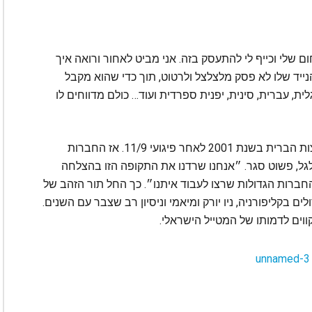
 שלי וכייף לי להתעסק בזה. אני מביט לאחור ורואה איך
 הנייד שלו לא פסק מלצלצל ולרטוט, תוך כדי שהוא מקבל
באנגלית, עברית, סינית, יפנית ספרדית ועוד… כולם מדווחים לו
דביר נזכר במכה הקשה שספג ענף התיירות בארצות הברית בשנת 2001 לאחר פיגועי 11/9. אז החברות
לגל, פשוט סגר. ״אנחנו שרדנו את התקופה הזו בהצלחה
חברות הגדולות שרצו לעבוד איתנו״. כך החל תור הזהב של
ם בקליפורניה, ניו יורק ומיאמי וניסיון רב שצבר עם השנים.
ים לדמותו של המטייל הישראלי.