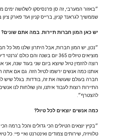
״באזור המערבי, זה סן פרנסיסקו לשלושה ימים מש
שממשיך לגראנד קניון, ברייס קניון ועד פארק ציון ב
יש כאן המון חברות תיירות. במה אתם שונים?
״נכון, יש המון חברות, אבל היתרון שלנו מול כל ח
מוציאים טיולים 365 יום בשנה והם כ
רוצה להזמין טיול שיוצא ביום שני בעוד שנה, אני א
אותנו כמה אנשים ירשמו לטיול הזה. גם אם אתה ת
חברה בעולם שעושה את זה, בודדות. בגלל שיש לנ
להצטרף״.
כמה אנשים יוצאים לכל טיול?
״בקיץ יוצאים הטיולים הכי גדולים והכל ברמה הכי
טלוויזיה, שירותים צמודים ואינטרנט ואיי פיי. כל ט