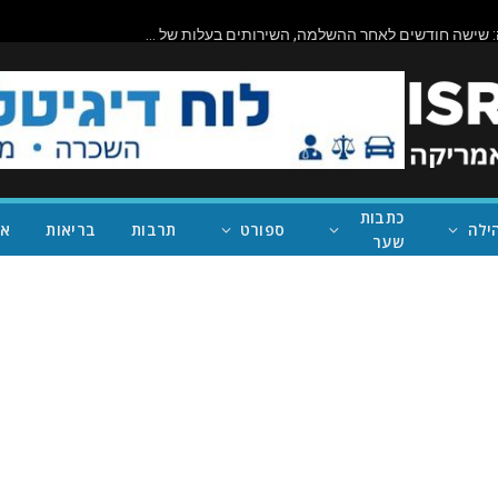
ביורוקרטיה בפעולה: שישה חודשים לאחר ההשלמה, השירותים בעלות של מיליון דולר בראניון קניון – במחוז של נית'יה ראמן – עדיין סגורים
כתבות
ילה
ספורט
תרבות
בריאות
אי
שער