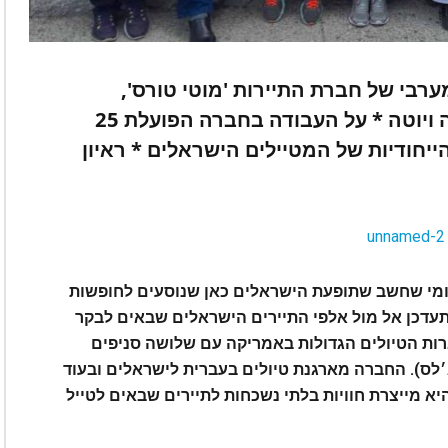
רבי של חברת התיירות 'מוטי טורס',
אחראי על טיולים בקליפורניה, נבאדה ויוטה * על העבודה בחברה הפועלת 25
, היציאה מהמשבר אחרי 11/9 והייחודיות של המטיילים הישראלים * ראיון
 ומי שחשב שתופעת הישראלים כאן שנוסעים לחופשות
התעדכן אל מול אלפי התיירים הישראלים שבאים לבקר
ברות הטיולים הגדולות באמריקה עם שלושה סניפים
נג׳לס). החברה מארגנת טיולים בעברית לישראלים ובעוד
לתיירים מכל העולם. כבר 25 שנה היא מייצרת חוויות בלתי נשכחות לתיירים שבאים לטייל