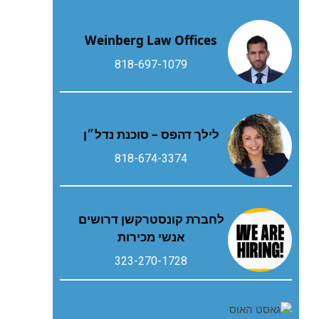
Weinberg Law Offices
818-697-1079
לילך דהפס – סוכנת נדל״ן
818-674-3374
לחברת קונסטרקשן דרושים
אנשי מכירות
323-270-1728