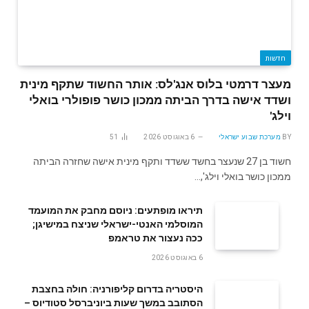
חדשות
מעצר דרמטי בלוס אנג'לס: אותר החשוד שתקף מינית
ושדד אישה בדרך הביתה ממכון כושר פופולרי בואלי
וילג'
BY
מערכת שבוע ישראלי
6 באוגוסט 2026
51
חשוד בן 27 שנעצר בחשד ששדד ותקף מינית אישה שחזרה הביתה
ממכון כושר בואלי וילג',…
תיראו מופתעים: ניוסם מחבק את המועמד
המוסלמי האנטי-ישראלי שניצח במישיגן;
ככה נעצור את טראמפ
6 באוגוסט 2026
היסטריה בדרום קליפורניה: חולה בחצבת
הסתובב במשך שעות ביוניברסל סטודיוס –