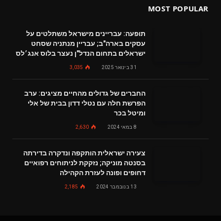
MOST POPULAR
תופעה: עבריינים מישראל משתלטים על
עסקים בארה"ב; עבריין מנתניה שסחט
ישראלים בתחום הנדל"ן נעצר בלוס אנג׳לס
31 בינואר 2025
3,035
החברים של גדולים מהחיים מציגים: ערב
הפרשת חלה עם נטלי דדון בבית של אלי
ומיטל בכר
8 במאי 2024
2,630
צעירה ישראלית הותקפה ונדקרה בדירתה
בסנטה מוניקה; נזקקת לניתוחים רפואיים
דחופים ופונה לעזרת הקהילה
13 בנובמבר 2024
2,185