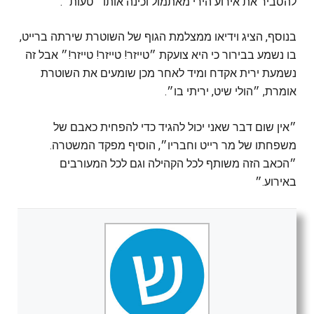
להסביר את אירוע הירי מאתמול וכינה אותו ״טעות״.
בנוסף, הציג וידיאו ממצלמת הגוף של השוטרת שירתה ברייט,
בו נשמע בבירור כי היא צועקת ״טייזר! טייזר! טייזר!״ אבל זה
נשמעת ירית אקדח ומיד לאחר מכן שומעים את השוטרת
אומרת, ״הולי שיט, יריתי בו״.
״אין שום דבר שאני יכול להגיד כדי להפחית כאבם של
משפחתו של מר רייט וחבריו״, הוסיף מפקד המשטרה.
״הכאב הזה משותף לכל הקהילה וגם לכל המעורבים
באירוע.״