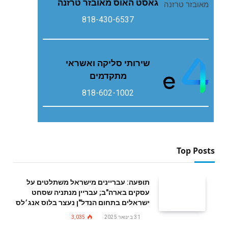
גאסט‭ ‬האוס‭ ‬מאובזר‭ ‬טרזנה
818-430-6537
שירותי סליקה ואשראי
מתקדמים
818-602-1002
Top Posts
תופעה: עבריינים מישראל משתלטים על
עסקים בארה"ב; עבריין מנתניה שסחט
ישראלים בתחום הנדל"ן נעצר בלוס אנג׳לס
31 בינואר 2025
3,035