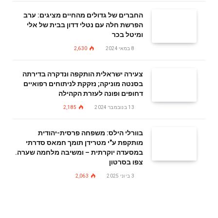
החברים של גדולים מהחיים מציגים: ערב
הפרשת חלה עם נטלי דדון בבית של אלי
ומיטל בכר
8 במאי 2024
2,630
צעירה ישראלית הותקפה ונדקרה בדירתה
בסנטה מוניקה; נזקקת לניתוחים רפואיים
דחופים ופונה לעזרת הקהילה
13 בנובמבר 2024
2,185
בוורלי הילס: משפחה פרסית-יהודית
מותקפת ע"י מטרידן תומך חמאס סדרתי
במסעדה יוקרתית – ומשיבה מלחמה שערה.
צפו בסרטון
3 ביוני 2025
2,063