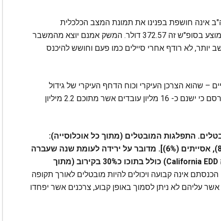
ב אינה חושפת בפנינו את תמונת המצב הכלכלית
האמיתית. בשנת המשבר 2008 אנשים הוציאו בממוצע בסופ"ש זה 372.57 דולר. המשק אמנם יוצא מהמשבר
 יותר, לא רודף אחרי סיילים כמו פעם וחושש להיכנס
 – שהוא הצרכן העיקרי וכוח הדחף העיקרי של גידול
כלכלי – הולך ונעלם. משרד העבודה האמריקאי פירסם כי ישנם כ- 16 מליון עובדים אשר מתוכם 2.2 מיליון
נובמבר 2015 בקליפורניה ישנם 5.7% מובטלים. התפלגות המובטלים (מתוך כל אוכלוסייה):
לבנים (7.1%), שחורים (13.6%), היספנים (8.5%), אסייתים (6%)]. מדובר על ירידה לעומת שנה שעברה
בה היו 7.2% אבטלה. אבל, הנתון המלא (ע"פ ה ‪California EDD‬) כולל בתוכו כ30% בקירוב (מתוך
כנסתם אינה קבועה ויכולים להיות מובטלים לאורך תקופה
 אשר עליהם לא ניתן לסמוך באופן קבוע, צרכנים אשר יפחדו