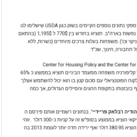
כאשר אנו באים לבדוק את השטח כדאי לנו לבדוק ספקי נתונים נוספים הקיימים בשוק כגון ‪USDA‬ שישלימו לנו
את הפאזל. לפי נתוני ה-‪USDA‬, משפחה בת ארבע נפשות בארה"ב תוציא בחודש בין 770$ ל 1,195$ (בהתאם
קוי וכו'). משפחות בעלות צרכים מיוחדים (כשרות, ללא
 על תחבורה, חינוך, שכ"ד.
ף 2012 (Center for Housing Policy and the Center for Neighborhood
Technology of H&T‬) נמצ, כי בערים המרכזיות של קליפורניה משפחה ממעמד הביניים תוציא בממוצע כ 65%
וח הפוטנציאלי עם סכום קטן בו הוא יכול להשתמש אצלך
ף בזבזנותו בתקופת החגים והסיילים הגדולים, אך כמה
ריידיי'.
בנתונים רשמיים אותם פירסם ה
‪NRF‬ (‪(The National Retail Federation‬, לקוח אמריקאי הוציא בממוצע בסופ"ש זה על קניות כ-300 דולר . זוהי
ירידה חדה לעומת השנה הקודמת (2014) בה הוא הוציא 380.95 דולר ואף ירידה חדה יותר לעומת 2013 בה