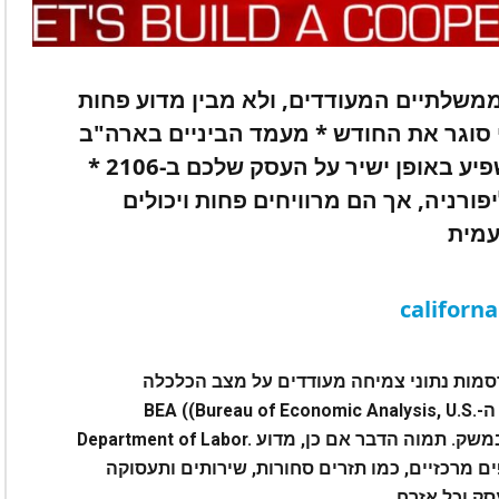
ממשלתיים המעודדים, ולא מבין מדוע פחות
י סוגר את החודש * מעמד הביניים בארה"ב
ובקליפורניה נשחק פלאים, דבר המשפיע באופן ישיר על העסק שלכם ב-2106 *
ורניה, אך הם מרוויחים פחות ויכולים
עמית
מות נתוני צמיחה מעודדים על מצב הכלכלה
המשתפר, במדינה המאוכלסת ביותר בארה"ב. ה-BEA‬ (‪(‪Bureau of Economic Analysis, U.S.
Department of Labor.‬ מפרסם נתונים מעודדים על צמיחה של 4.4% במשק. תמוה הדבר אם כן, מדוע
 מרכזיים, כמו תזרים סחורות, שירותים ותעסוקה