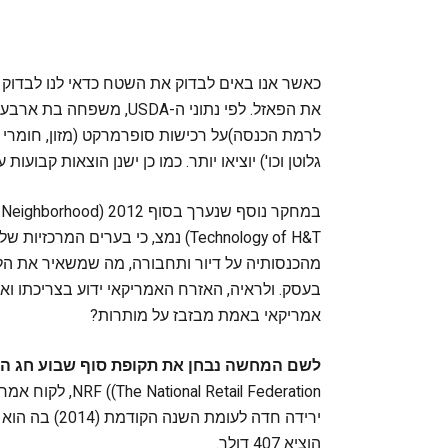
לרמת הכנסה)על רכישות סופרמרקט (מזון, חומרי ני
גלוטן וכו') יוציאו יותר. כמו כן ישנן הוצאות קבועות
במחקר נוסף שנערך בסו‪
מהכנסותיה על דיור ותחבורה, מה שמשאיר את הלק
בעסק. ולראיה, האזרח האמריקאי ידוע בצריכתו וא
אמריקאי באמת מבזבז על מותרות?
לשם המחשה נבחן את תקופת סוף שבוע חג ההודיה ו‪'‬בלאק פ‪‬
הוציא 407 דולר.