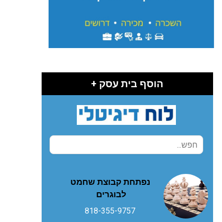
הוסף בית עסק +
נפתחת קבוצת שחמט
לבוגרים
818-355-9757