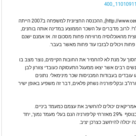
הנתון הבא יזעזע את כולכם: לפי ה ‪(http://www.census.gov )HUD‬, ההכנסה החציונית למשפחה ב2007 הייתה
 דולר. בשנת 2014 היא ירדה ל-60,287 דולר!. לרוב מדברים על השכר הממוצע במדינה אותה בוחנים,
ית מהאוכלוסיה מרוויחה פחות מסכום זה. אז אמנם ישנם
 פחות ויכולים לבזבז עוד פחות מאשר בעבר.
חסוך על מנת לא להחמיר את החובות הקיימים, נוצר מצב בו
נשים רבים אשר יצאו ממעגל התעסוקה כעובדי צוורון לבן
עובדים בעבודות המכניסות שכר מינימאלי. נתונים
ה"ב ובקליפורניה נשחק פלאים, דבר זה משפיע באופן ישיר
שנערך ע"י Gullup מוכיח כי כיום רק 51% מהאמריקאים יכולים להחשיב את עצמם כמעמד ביניים.
בקליפורניה רק 50% יכולים לאמר זאת על עצמם. בנוסף 29% מאזרחי קליפורניה הנם בעלי מעמד נמוך, יחד