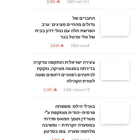
31 בינואר 2025
3,035
החברים של
גדולים מהחיים מציגים: ערב
הפרשת חלה עם נטלי דדון בבית
של אלי ומיטל בכר
8 במאי 2024
2,630
צעירה ישראלית הותקפה ונדקרה
בדירתה בסנטה מוניקה; נזקקת
לניתוחים רפואיים דחופים ופונה
לעזרת הקהילה
13 בנובמבר 2024
2,185
בוורלי הילס: משפחה
פרסית-יהודית מותקפת ע"י
מטרידן תומך חמאס סדרתי
במסעדה יוקרתית – ומשיבה
מלחמה שערה. צפו בסרטון