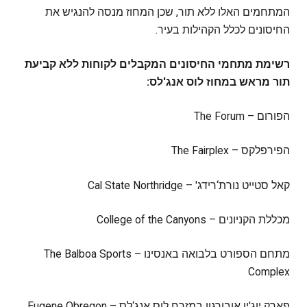
המתחמים האלו ללא תור, שכן המחוז מנסה להנגיש את
החיסונים לכלל הקהילות בעיר.
רשימת מתחמי החיסונים המקבלים לקוחות ללא קביעת
תור מראש במחוז לוס אנג'לס:
הפורום – The Forum
הפירפלקס – The Fairplex
קאל סטייט נורת‘רידג' – Cal State Northridge
מכללת הקניונים – College of the Canyons
מתחם הספורט בלבואה באנסינו – The Balboa Sports
Complex
פארק יוג'ין אובורגון במזרח לוס אנג‘לס – Eugene Obregon