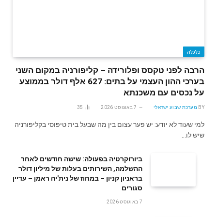
כלכלה
הרבה לפני טקסס ופלורידה – קליפורניה במקום השני
בערכי ההון העצמי על בתים: 627 אלף דולר בממוצע
על נכסים עם משכנתא
BY
מערכת שבוע ישראלי
7 באוגוסט 2026
35
למי שעוד לא יודע: יש פער עצום בין מה שבעל בית טיפוסי בקליפורניה
שיש לו…
ביורוקרטיה בפעולה: שישה חודשים לאחר
ההשלמה, השירותים בעלות של מיליון דולר
בראניון קניון – במחוז של נית'יה ראמן – עדיין
סגורים
7 באוגוסט 2026