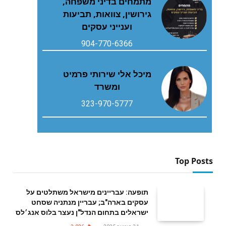
מתמחים בדיני משפחה,
גירושין, צוואות, תביעות
וענייני עסקים
904-770-6366
מיכל אלי שירותי פרמיט
ומשרד
323-970-5777
Top Posts
תופעה: עבריינים מישראל משתלטים על
עסקים בארה"ב; עבריין מנתניה שסחט
ישראלים בתחום הנדל"ן נעצר בלוס אנג׳לס