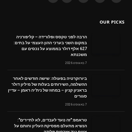
(Twitter)
OUR PICKS
הרבה לפני טקסס ופלורידה – קליפורניה
במקום השני בערכי ההון העצמי על בתים:
627 אלף דולר בממוצע על נכסים עם
משכנתא
7 באוגוסט 2026
ביורוקרטיה בפעולה: שישה חודשים לאחר
ההשלמה, השירותים בעלות של מיליון דולר
בראניון קניון – במחוז של נית'יה ראמן – עדיין
סגורים
7 באוגוסט 2026
טראמפ:"זה נועד לעבדים, לא לתיירים":
הנשיא מתעלם מפסיקת העליון וחותם על
צווים נגד אזרחות מלידה