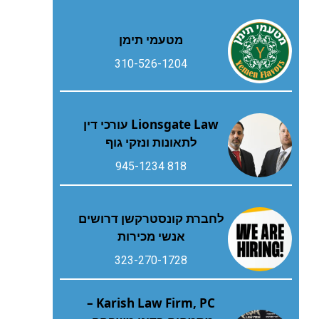
מטעמי תימן
310-526-1204
Lionsgate Law עורכי דין
לתאונות ונזקי גוף
818 945-1234
לחברת קונסטרקשן דרושים
אנשי מכירות
323-270-1728
Karish Law Firm, PC –