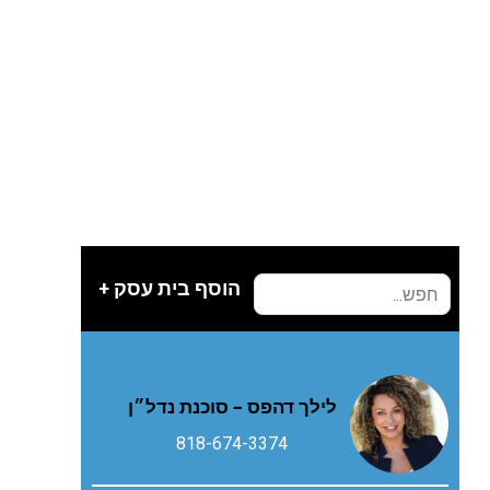
הוסף בית עסק +
לילך דהפס – סוכנת נדל״ן
818-674-3374