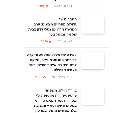
31 בינואר 2025
3,035
החברים של
גדולים מהחיים מציגים: ערב
הפרשת חלה עם נטלי דדון בבית
של אלי ומיטל בכר
8 במאי 2024
2,630
צעירה ישראלית הותקפה ונדקרה
בדירתה בסנטה מוניקה; נזקקת
לניתוחים רפואיים דחופים ופונה
לעזרת הקהילה
13 בנובמבר 2024
2,185
בוורלי הילס: משפחה
פרסית-יהודית מותקפת ע"י
מטרידן תומך חמאס סדרתי
במסעדה יוקרתית – ומשיבה
מלחמה שערה. צפו בסרטון