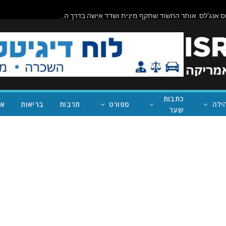
תיראו מופתעים: ניוסם מחבק את המועמד המוסלמי האנטי-ישראלי שניצח במישיגן; ככה נעצור את טראמפ
כתבות
ילה
ספורט
תרבות
בריאות
אי
שער