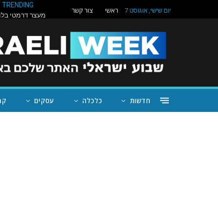
TRENDING
ראשי
צור קשר
יום שישי, אוגוסט 7
חדשות
כלכלה
עסקים
קה