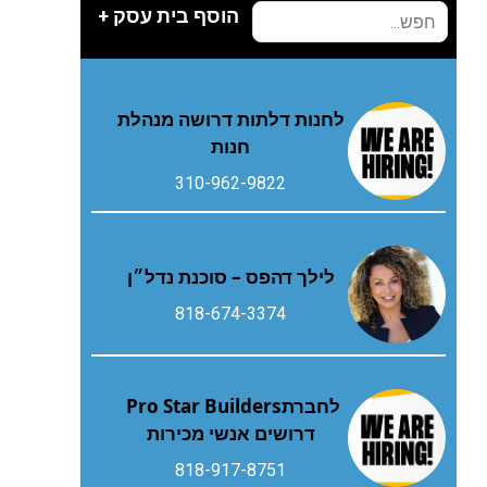
הוסף בית עסק +
לחנות דלתות דרושה מנהלת
חנות
310-962-9822
לילך דהפס – סוכנת נדל״ן
818-674-3374
לחברת‭ ‬Pro Star Builders‭
‬דרושים‭ ‬אנשי‭ ‬מכירות
818-917-8751