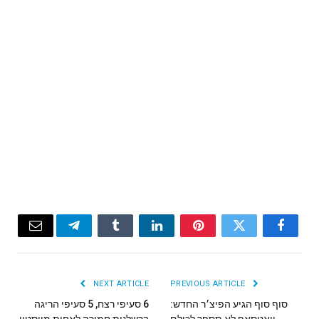
Email
Telegram
Tumblr
LinkedIn
Pinterest
Twitter
Facebook
NEXT ARTICLE
PREVIOUS ARTICLE
סוף סוף הגיע הפיצ׳ר החדש:
6 סעיפי רצח, 5 סעיפי הריגה
וואטסאפ לא תספר לכולם
ברשלנות חמורה לאחות מיוסטון