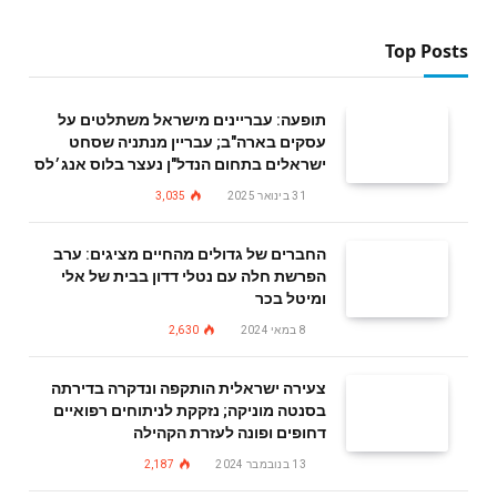
Top Posts
תופעה: עבריינים מישראל משתלטים על
עסקים בארה"ב; עבריין מנתניה שסחט
ישראלים בתחום הנדל"ן נעצר בלוס אנג׳לס
31 בינואר 2025
3,035
החברים של גדולים מהחיים מציגים: ערב
הפרשת חלה עם נטלי דדון בבית של אלי
ומיטל בכר
8 במאי 2024
2,630
צעירה ישראלית הותקפה ונדקרה בדירתה
בסנטה מוניקה; נזקקת לניתוחים רפואיים
דחופים ופונה לעזרת הקהילה
13 בנובמבר 2024
2,187