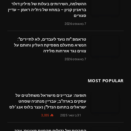
ההשלמה, השירותים בעלות של מיליון דולר
בראניון קניון – במחוז של נית'יה ראמן – עדיין
סגורים
7 באוגוסט 2026
טראמפ:"זה נועד לעבדים, לא לתיירים":
הנשיא מתעלם מפסיקת העליון וחותם על
צווים נגד אזרחות מלידה
7 באוגוסט 2026
MOST POPULAR
תופעה: עבריינים מישראל משתלטים על
עסקים בארה"ב; עבריין מנתניה שסחט
ישראלים בתחום הנדל"ן נעצר בלוס אנג׳לס
31 בינואר 2025
3,035
החברים של גדולים מהחיים מציגים: ערב