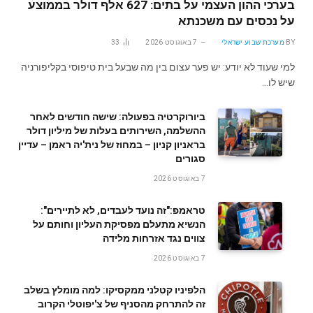
בערכי ההון העצמי על בתים: 627 אלף דולר בממוצע
על נכסים עם משכנתא
BY
מערכת שבוע ישראלי
7 באוגוסט 2026
33
למי שעוד לא יודע: יש פער עצום בין מה שבעל בית טיפוסי בקליפורניה
שיש לו…
ביורוקרטיה בפעולה: שישה חודשים לאחר
ההשלמה, השירותים בעלות של מיליון דולר
בראניון קניון – במחוז של נית'יה ראמן – עדיין
סגורים
7 באוגוסט 2026
טראמפ:"זה נועד לעבדים, לא לתיירים":
הנשיא מתעלם מפסיקת העליון וחותם על
צווים נגד אזרחות מלידה
7 באוגוסט 2026
הלפיניו קטלני ממקסיקו: למה מומלץ בשלב
זה להתרחק מהסניף של צ'יפוטלי הקרוב