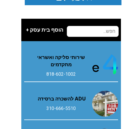
הוסף בית עסק +
שירותי סליקה ואשראי
מתקדמים
818-602-1002
ADU להשכרה ברסידה
310-666-5510