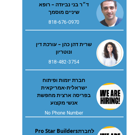
ד״ר בני נביזדה – רופא
שיניים מוסמך
818-676-0970
שרית דהן כהן – עורכת דין
ונוטריון
818-482-3754
חברת יזמות ופיתוח
ישראלית-אמריקאית
בפריסה ארצית מחפשת
אנשי מקצוע
No Phone Number
לחברת‭ ‬Pro Star Builders‭