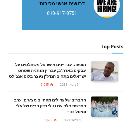
‬דרושים‭ ‬אנשי‭ ‬מכירות
818-917-8751
Top Posts
תופעה: עבריינים מישראל משתלטים על
עסקים בארה"ב; עבריין מנתניה שסחט
ישראלים בתחום הנדל"ן נעצר בלוס אנג׳לס
31 בינואר 2025
3,035
החברים של גדולים מהחיים מציגים: ערב
הפרשת חלה עם נטלי דדון בבית של אלי
ומיטל בכר
8 במאי 2024
2,630