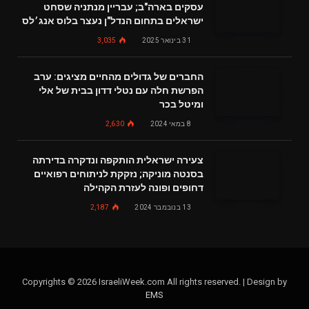
עסקים בארה"ב; עבריין מנתניה שסחט
ישראלים בתחום הנדל"ן נעצר בלוס אנג׳לס
31 בינואר 2025
3,035
החברים של גדולים מהחיים מציגים: ערב
הפרשת חלה עם נטלי דדון בבית של אלי
ומיטל בכר
8 במאי 2024
2,630
צעירה ישראלית הותקפה ונדקרה בדירתה
בסנטה מוניקה; נזקקת לניתוחים רפואיים
דחופים ופונה לעזרת הקהילה
13 בנובמבר 2024
2,187
Copyrights © 2026 IsraeliWeek.com All rights reserved. | Design by
EMS