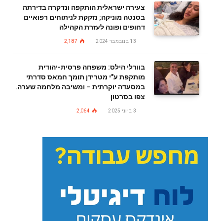
צעירה ישראלית הותקפה ונדקרה בדירתה
בסנטה מוניקה; נזקקת לניתוחים רפואיים
דחופים ופונה לעזרת הקהילה
13 בנובמבר 2024
2,187
בוורלי הילס: משפחה פרסית-יהודית
מותקפת ע"י מטרידן תומך חמאס סדרתי
במסעדה יוקרתית – ומשיבה מלחמה שערה.
צפו בסרטון
3 ביוני 2025
2,064