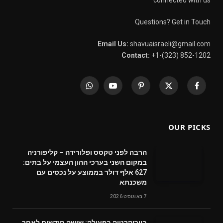
Questions? Get in Touch
Email Us:
shavuaisraeli@gmail.com
Contact:
+1-(323) 852-1202
WhatsApp
YouTube
Pinterest
X
Facebook
(Twitter)
OUR PICKS
הרבה לפני טקסס ופלורידה – קליפורניה
במקום השני בערכי ההון העצמי על בתים:
627 אלף דולר בממוצע על נכסים עם
משכנתא
7 באוגוסט 2026
ביורוקרטיה בפעולה: שישה חודשים לאחר