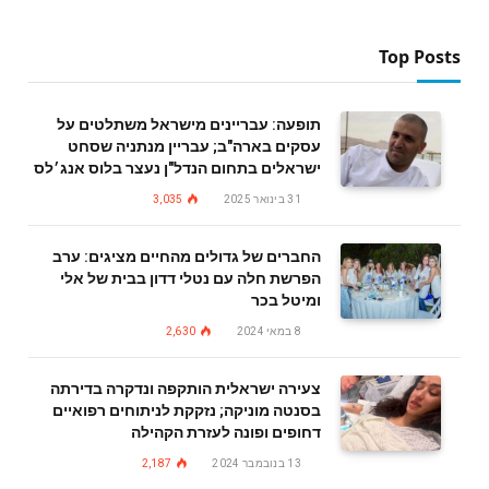
Top Posts
תופעה: עבריינים מישראל משתלטים על
עסקים בארה"ב; עבריין מנתניה שסחט
ישראלים בתחום הנדל"ן נעצר בלוס אנג׳לס
31 בינואר 2025
3,035
החברים של גדולים מהחיים מציגים: ערב
הפרשת חלה עם נטלי דדון בבית של אלי
ומיטל בכר
8 במאי 2024
2,630
צעירה ישראלית הותקפה ונדקרה בדירתה
בסנטה מוניקה; נזקקת לניתוחים רפואיים
דחופים ופונה לעזרת הקהילה
13 בנובמבר 2024
2,187