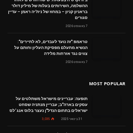
ההשלמה, השירותים בעלות של מיליון דולר
בראניון קניון – במחוז של נית'יה ראמן – עדיין
סגורים
7 באוגוסט 2026
טראמפ:"זה נועד לעבדים, לא לתיירים":
הנשיא מתעלם מפסיקת העליון וחותם על
צווים נגד אזרחות מלידה
7 באוגוסט 2026
MOST POPULAR
תופעה: עבריינים מישראל משתלטים על
עסקים בארה"ב; עבריין מנתניה שסחט
ישראלים בתחום הנדל"ן נעצר בלוס אנג׳לס
31 בינואר 2025
3,035