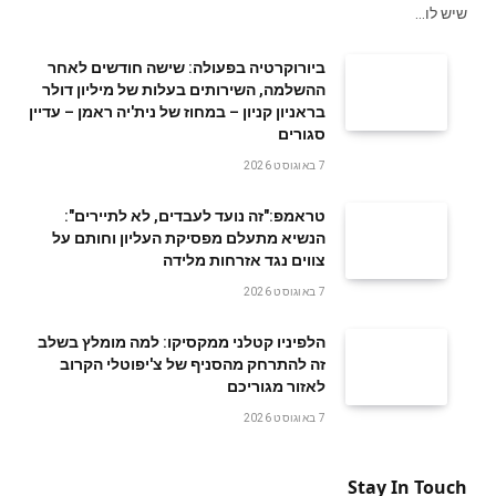
שיש לו…
ביורוקרטיה בפעולה: שישה חודשים לאחר
ההשלמה, השירותים בעלות של מיליון דולר
בראניון קניון – במחוז של נית'יה ראמן – עדיין
סגורים
7 באוגוסט 2026
טראמפ:"זה נועד לעבדים, לא לתיירים":
הנשיא מתעלם מפסיקת העליון וחותם על
צווים נגד אזרחות מלידה
7 באוגוסט 2026
הלפיניו קטלני ממקסיקו: למה מומלץ בשלב
זה להתרחק מהסניף של צ'יפוטלי הקרוב
לאזור מגוריכם
7 באוגוסט 2026
Stay In Touch