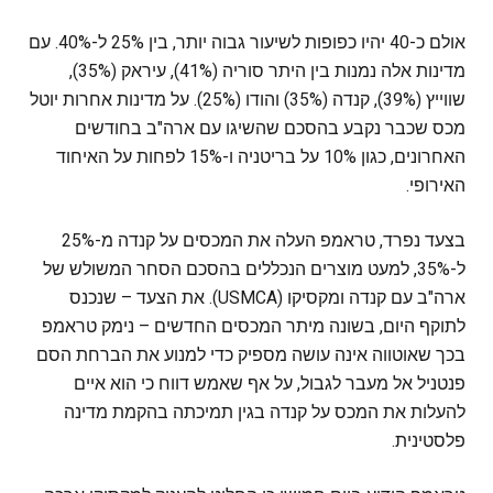
אולם כ-40 יהיו כפופות לשיעור גבוה יותר, בין 25% ל-40%. עם
מדינות אלה נמנות בין היתר סוריה (41%), עיראק (35%),
שווייץ (39%), קנדה (35%) והודו (25%). על מדינות אחרות יוטל
מכס שכבר נקבע בהסכם שהשיגו עם ארה"ב בחודשים
האחרונים, כגון 10% על בריטניה ו-15% לפחות על האיחוד
האירופי.
בצעד נפרד, טראמפ העלה את המכסים על קנדה מ-25%
ל-35%, למעט מוצרים הנכללים בהסכם הסחר המשולש של
ארה"ב עם קנדה ומקסיקו (USMCA). את הצעד – שנכנס
לתוקף היום, בשונה מיתר המכסים החדשים – נימק טראמפ
בכך שאוטווה אינה עושה מספיק כדי למנוע את הברחת הסם
פנטניל אל מעבר לגבול, על אף שאמש דווח כי הוא איים
להעלות את המכס על קנדה בגין תמיכתה בהקמת מדינה
פלסטינית.