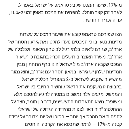
מ-17%, שיעור המכס שקבע טראמפ על ישראל באפריל.
לאחר זמן קצר הוחלט להפחית את המכס באופן זמני ל-10%,
עד ההכרזה החדשה.
הצו שפירסם טראמפ קובע את שיעור המכס על עשרות
מדינות. נטען בו כי המכסים נועדו להקטין את גירעון הסחר של
ארה"ב, שגורם ל"איום בלתי רגיל לביטחון הלאומי ולכלכלה של
ארה"ב". משרד האוצר בירושלים הכריז בתגובה כי "שיעור
המכס שקבעה ארה"ב מול ישראל הינו ברף התחתון מבין
המדינות שלהן יש גירעון במאזן הסחר עם ארה"ב, והוא נמוך
מהשיעור שנקבע לישראל ב-2 באפריל. הכללת ישראל
בקבוצה זו משקפת את הדיאלוג והשיח החיובי בין ישראל
והממשל. מגעים אלה נמשכים במטרה להגיע להסכם מלא
ומשופר". נשיא התאחדות התעשיינים, ד"ר רון תומר, הצר על
ההחלטה: "היה ראוי לצפות מהידידה הגדולה של ישראלי
להפחית את המכס אף יותר — בסופו של יום מדובר על ירידה
קטנה מ-17% — לרמה שתבטא את הקרבה והיחסים