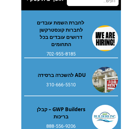
לחברת השמת עובדים
לחברות קונסטרקשן
דרושים עובדים בכל
התחומים
702-955-8185
ADU להשכרה ברסידה
310-666-5510
GWP Builders – קבלן
בריכות
888-556-9206