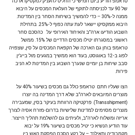
טראמפ הודיע ביום חמישי כי החליט להעניק למקסיקו ארכה
של 90 עד לכניסתה לתוקף של העלאת המכסים על היבוא
ממנה ל-30% – כדי להמשיך בשיחות הסחר בין המדינות.
היבוא ממקסיקו יישאר לעת עתה כפוף ל-25%. בתחילת
השבוע הודיעו ארה"ב והאיחוד האירופי על כהסכם סחר
ראשוני במסגרתו יטילו מכסים הדדיים של 15%. ממשל
טראמפ בוחן גם הארכה של הקפאת המכסים על סין, שצפויה
לפוג ב-12 באוגוסט, בעוד הוא ממשיך במגעים מול בייג'ין.
סבב שיחות בן יומיים שנערך השבוע בין המדינות לא הניב
פירות.
הצו שעליו חתם טראמפ כולל גם מכסים בשיעור 40% על
מוצרים המיובאים לארה"ב שלא דרך המדינה בה יוצרו
(Transshipment). פרקטיקה הרווחת בעיקר בסין, שמעבירה
מוצרים מסוימים למדינות שלישיות בדרום-מזרח אסיה לצורך
אריזה ומשלוח לארה"ב, ולעיתים גם להשלמת תהליך הייצור.
עוד הודיע הנשיא כי יטיל מכסים בשיעור 19% על יבוא
מקמבודיה ותאילנד – על רקע הסכם הפסקת האש בין