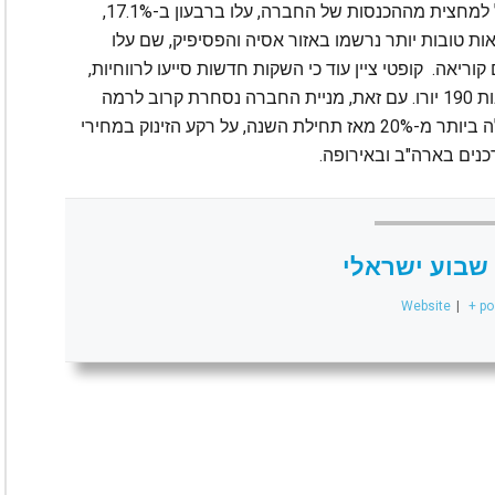
עם זאת, המכירות ביבשות אמריקה המייצגות מעל למחצית מההכנסות של החברה, עלו ברבעון ב-17.1%,
 שנה קודם לכן. תוצאות טובות יותר נרשמו באזור אסיה והפסיפיק, שם עלו
ן ובדרום קוריאה. קופטי ציין עוד כי השקות חדשות סייעו לרווחיות,
כולל נעלי Cloudtilt שהמחיר שלהן עומד כעל סביבות 190 יורו. עם זאת, מניית החברה נסחרת קרוב לרמה
הנמוכה ביותר שלה מזה שנתיים, זאת לאחר שנפלה ביותר מ-20% מאז תחילת השנה, על רקע הזינוק במחירי
נים בארה"ב ובאירופה.
שבוע ישראלי
Website
|
+ po