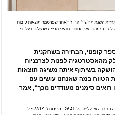
השוויצרית On העלתה את התחזית השנתית לשולי הרווח לאחר שפרסמה תוצאות טובות
לה בסגמנטי נעלי הספורט ונעלי הריצה שנשלטים על ידי
פר קופטי, הבחירה בשחקנית
לק מהאסטרטגיה לפנות לצרכניות
שהושקה בשיתוף איתה משיגה תוצאות
ת הטווח במה שאנחנו עושים עם
 רואים סימנים מעודדים מכך", אמר
עבור שלושת החודשים הראשונים של השנה, דיווחה החברה על עלייה של 26.4% במכירות ל-831.9 מיליון