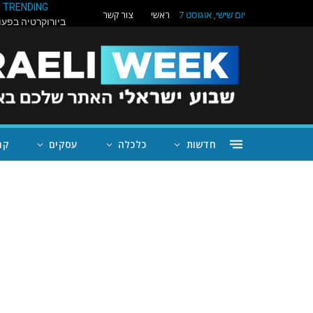
TRENDING
ראשי
צור קשר
יום שישי, אוגוסט 7
חדשות
כלכלה
עסקים
קה