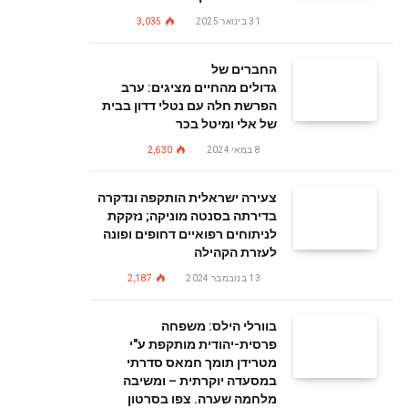
31 בינואר 2025
3,035
החברים של
גדולים מהחיים מציגים: ערב
הפרשת חלה עם נטלי דדון בבית
של אלי ומיטל בכר
8 במאי 2024
2,630
צעירה ישראלית הותקפה ונדקרה
בדירתה בסנטה מוניקה; נזקקת
לניתוחים רפואיים דחופים ופונה
לעזרת הקהילה
13 בנובמבר 2024
2,187
בוורלי הילס: משפחה
פרסית-יהודית מותקפת ע"י
מטרידן תומך חמאס סדרתי
במסעדה יוקרתית – ומשיבה
מלחמה שערה. צפו בסרטון