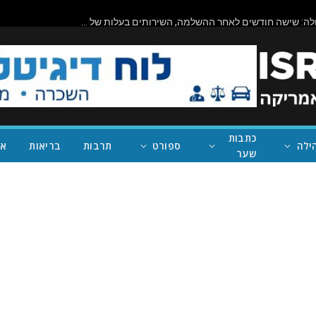
ביורוקרטיה בפעולה: שישה חודשים לאחר ההשלמה, השירותים בעלות של מיליון דולר בראניון קניון – במחוז של נית'יה ראמן – עדיין סגורים
כתבות
ילה
ספורט
תרבות
בריאות
אי
שער