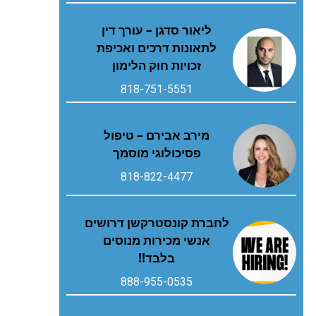
ליאור סדגן – עורך דין
לתאונות דרכים ואכיפת
זכויות חוק הלימון
818-751-5551
מירב אבירם – טיפול
פסיכולוגי מוסמך
818-822-4477
לחברת קונסטרקשן דרושים
אנשי מכירות מנוסים
בלבד!!
888-955-0535