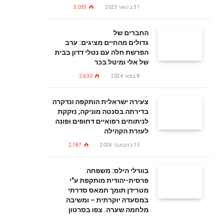
31 בינואר 2025
3,035
החברים של
גדולים מהחיים מציגים: ערב
הפרשת חלה עם נטלי דדון בבית
של אלי ומיטל בכר
8 במאי 2024
2,630
צעירה ישראלית הותקפה ונדקרה
בדירתה בסנטה מוניקה; נזקקת
לניתוחים רפואיים דחופים ופונה
לעזרת הקהילה
13 בנובמבר 2024
2,187
בוורלי הילס: משפחה
פרסית-יהודית מותקפת ע"י
מטרידן תומך חמאס סדרתי
במסעדה יוקרתית – ומשיבה
מלחמה שערה. צפו בסרטון