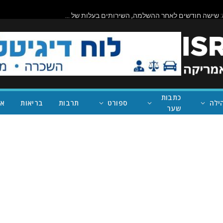
ביורוקרטיה בפעולה: שישה חודשים לאחר ההשלמה, השירותים בעלות של מיליון דולר בראניון קניון – במחוז של נית'יה ראמן – עדיין סגורים
כתבות
ילה
ספורט
תרבות
בריאות
אי
שער