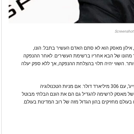
Screenshot
 אילון מאסק הוא לא סתם האדם העשיר בתבל: הונו,
תר מהונו של הבא אחריו ברשימת העשירים. לאחר ההנפקה
ותר. השווי יהיה תלוי בהצלחת ההנפקה, אך ללא ספק יעלה
הבא בתור אחריו ברשימת עשירי תבל הוא לארי פייג', עם 306 מיליארד דולר. אם מניות הטכנולוגיה
ו של מאסק לרשימה להגדיל גם הם את הונם הבלתי מבוטל
עולם מחזיקים בהון הגדול מזה של רוב המדינות בעולם.