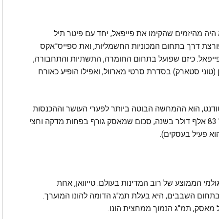
דרכו העסקית לפני 31 שנה. הוא היה מהיזמים שהקימו את פייפאל, יחד עם פיטר תיל
רצת דרך בתחום המכוניות החשמליות, ואת ספייס־אקס
 ממכירת פייפאל. כיזם שפועל בתחום החומרה, התשתיות והתחבורה,
(טוני סטארק) בסדרת סרטי מארוול, ואפילו הופיע כאורח
דנט, הוא ההמחשה הבוטה ביותר לפערי העושר וההכנסות
בארה"ב. משק בית ממוצע שם נהנה מהכנסות של 83 אלף דולר בשנה, סכום שמאסק גורף בפחות מדקה וחצי
וא פעיל בעסקים).
למי הממוצע של רוב המדינות בעולם. טייוואן, אחת
תחום השבבים, היא בעלת תמ"ג הדומה להונו המוערך.
 מאסק, תמ"ג הנמוך ממחצית הונו.