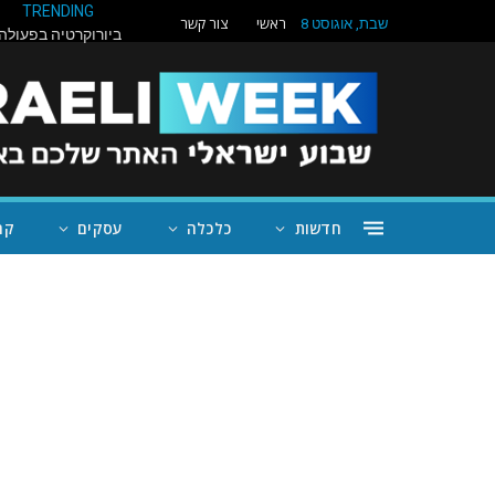
TRENDING
ראשי
צור קשר
שבת, אוגוסט 8
חדשות
כלכלה
עסקים
קה