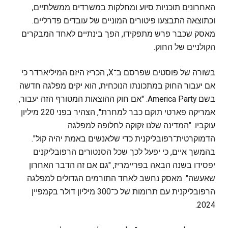
האחרונים תוכניות סיוע ומחלקות במשרדים ממשלתיים,
וכתוצאה התבצעו פיטורים המוניים של עובדים פדרליים.
מאסק שכבר פרש מתפקידו, הפך בינתיים לאחד המבקרים
הקולניים של החוק.
בשורה של פוסטים שפרסם ב־X, הכריז היזם המיליארדר כי
אם יעבור החוק במתכונתו הנוכחית, הוא יקים מפלגה חדשה
בשם America Party. "אם חוק ההוצאות המטורף הזה יעבור,
אמריקה פארטי תוקם כבר למחרת", הצהיר בפני 220 מיליון
עוקביו. "המדינה שלנו זקוקה לחלופה למפלגה
הדמוקרטית־רפובליקנית כדי שלאנשים באמת יהיה קול".
בהמשך איים, כי יפעל לכך שכל הסנטורים הרפובליקנים
יפסידו בשנה הבאה בפריימריז, "גם אם זה הדבר האחרון
שאעשה". מאסק נחשב לאחד התורמים הגדולים למפלגה
הרפובליקנית עם תרומות של כ־300 מיליון דולר בקמפיין
2024.