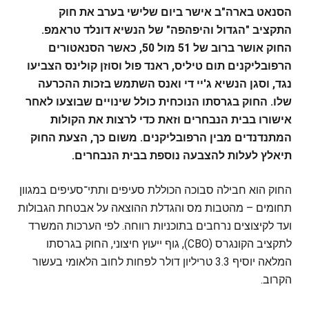
הסנאט בארה"ב אישר ביום שלישי בערב את חוק
התקציב "הגדול והיפהפה" של הנשיא דונלד טראמפ.
החוק אושר ברוב של 51 מול 50, כאשר הסנאטורים
הרפובליקנים תום טיליס, ראנד פול וסוזן קולינס הצביעו
נגד, וסגן הנשיא ג'יי די ואנס השתמש בזכות ההכרעה
שלו. החוק בגרסתו הנוכחית כולל שינויים שבוצעו לאחר
אישורו בבית הנבחרים וזאת כדי לרצות את הקולות
המתנדנדים מבין הרפובליקנים. משום כך, הצעת החוק
תיאלץ לעלות להצבעה נוספת בבית הנבחרים.
החוק הוא חבילה סבוכה הכוללת סעיפים ותתי־סעיפים במגוון
תחומים – מהטבות מס והגדלת ההוצאה על אבטחת הגבולות
ועד לקיצוצים נרחבים בתוכניות רווחה. לפי הערכות המשרד
לתקציב הקונגרס (CBO), גוף ייעוץ חיצוני, החוק בגרסתו
המלאה יוסיף 3.3 טריליון דולר לפחות לחוב הלאומי בעשור
הקרוב.