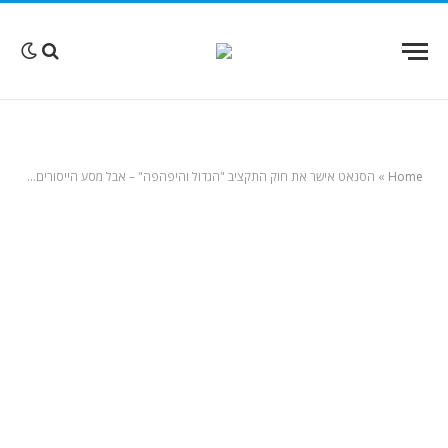
Home
»
הסנאט אישר את חוק התקציב "הגדול והיפהפה" – אבל מסע הייסורים של הנשיא טראמפ רחוק מלהסתיים