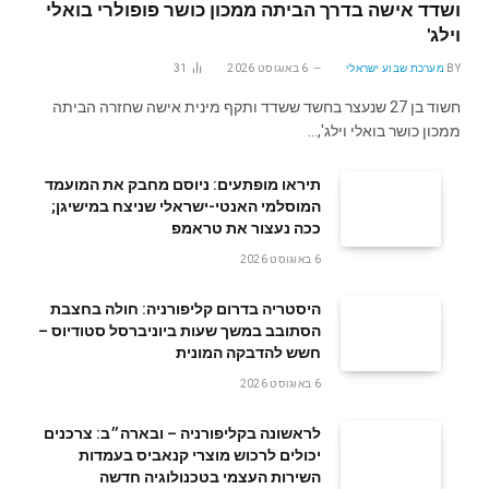
ושדד אישה בדרך הביתה ממכון כושר פופולרי בואלי
וילג'
BY
מערכת שבוע ישראלי
6 באוגוסט 2026
31
חשוד בן 27 שנעצר בחשד ששדד ותקף מינית אישה שחזרה הביתה
ממכון כושר בואלי וילג',…
תיראו מופתעים: ניוסם מחבק את המועמד
המוסלמי האנטי-ישראלי שניצח במישיגן;
ככה נעצור את טראמפ
6 באוגוסט 2026
היסטריה בדרום קליפורניה: חולה בחצבת
הסתובב במשך שעות ביוניברסל סטודיוס –
חשש להדבקה המונית
6 באוגוסט 2026
לראשונה בקליפורניה – ובארה״ב: צרכנים
יכולים לרכוש מוצרי קנאביס בעמדות
השירות העצמי בטכנולוגיה חדשה