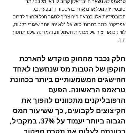
טראמפ לא נשאר חייב: "אלון קרוב לוודאי מקבל יותר
סובסידיות מכל אדם אחר בהיסטוריה, בפער. בלי
הסובסידיות אלון כנראה היה צריך לסגור הכל ולחזור לדרום
אפריקה", כתב בטרות' סושיאל. "לא יהיו יותר שיגורי רקטות,
לוויינים או ייצור של מכוניות חשמליות, והמדינה שלנו תחסוך
הון".
חלק נכבד מהחוק מוקדש להארכת
תוקפן של הטבות מס שנחשבו לאחד
ההישגים המשמעותיים ביותר בכהונת
טראמפ הראשונה. הפעם
הרפובליקנים מתכוונים להפוך את
הקיצוצים לקבועים, כך ששיעור המס
הגבוה ביותר יעמוד על 37%. במקביל,
בכוונתם לעלות את תקרת הפטור