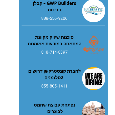
GWP Builders – קבלן
בריכות
888-556-9206
סוכנות שיווק מקוונת
המתמחה במודעות ממומנות
818-714-8397
‬2‭ ‬סלזמנים
855-805-1411
נפתחת קבוצת שחמט
לבוגרים