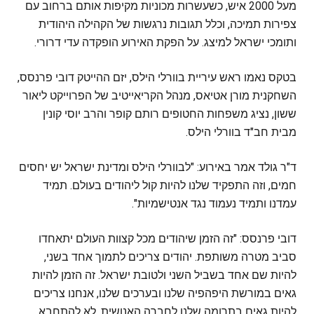
מעל 2000 איש, כשעשרות מכוניות מקיפות אותם ברחוב עם
צפירות תמיכה, וכלל תגובות נרגשות של הקהילה היהודית
ותומכי ישראל למיצג. על הפקת האירוע הופקדה עדי דרורי.
בטקס נאמו ראש עיריית בוורלי הילס, יזם ההייטק דובי פרנסס,
השחקנית מורן אטיאס, מנהל הקריאייטיב של הפרוייקט ליאור
ששון, נציג משפחות החטופים רותם קופר והרב יוסי קונין
מבית חב"ד בוורלי הילס.
ד"ר גולד אמר באירוע: "לבוורלי הילס ומדינת ישראל יש יחסים
חמים, וזה התפקיד שלנו להיות קול ליהודים בעולם. תמיד
עמדנו ותמיד נעמוד נגד אנטישמיות".
דובי פרנסס: "זה הזמן שיהודים מכל קצוות העולם יתאחדו
סביב מטרה משותפת. יהודים צריכים לתמוך אחד בשני,
להיות שם אחד בשביל השני ולטובת ישראל. זה הזמן להיות
גאים במורשת היפהפיה שלנו ובערכים שלנו, אנחנו צריכים
להיות גאים בתרומה שלנו לחברה האנושית, לא להתחבא.