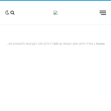
Home
»
בוורלי הילס: מיצג הנצחה ובו 1400 דגלים לזכר הקורבנות ולחטופים פתוח לקהל במשך חודש