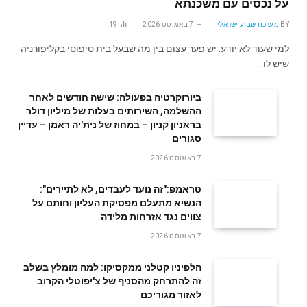
על נכסים עם משכנתא
BY
מערכת שבוע ישראלי
7 באוגוסט 2026
19
למי שעוד לא יודע: יש פער עצום בין מה שבעל בית טיפוסי בקליפורניה
שיש לו…
ביורוקרטיה בפעולה: שישה חודשים לאחר
ההשלמה, השירותים בעלות של מיליון דולר
בראניון קניון – במחוז של נית'יה ראמן – עדיין
סגורים
7 באוגוסט 2026
טראמפ:"זה נועד לעבדים, לא לתיירים":
הנשיא מתעלם מפסיקת העליון וחותם על
צווים נגד אזרחות מלידה
7 באוגוסט 2026
הלפיניו קטלני ממקסיקו: למה מומלץ בשלב
זה להתרחק מהסניף של צ'יפוטלי הקרוב
לאזור מגוריכם