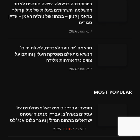
ביורוקרטיה בפעולה: שישה חודשים לאחר
ההשלמה, השירותים בעלות של מיליון דולר
בראניון קניון – במחוז של נית'יה ראמן – עדיין
סגורים
7 באוגוסט 2026
טראמפ:"זה נועד לעבדים, לא לתיירים":
הנשיא מתעלם מפסיקת העליון וחותם על
צווים נגד אזרחות מלידה
7 באוגוסט 2026
MOST POPULAR
תופעה: עבריינים מישראל משתלטים על
עסקים בארה"ב; עבריין מנתניה שסחט
ישראלים בתחום הנדל"ן נעצר בלוס אנג׳לס
31 בינואר 2025
3,035