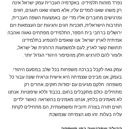
נפרד מזהות תלמידינו. באקדמיה העברית עמק ישראל אינה
רק משהו שאנו לומדים עליו, אלא משהו שאנו חוגגים, חווים
ומרגישים מחוברים אליו מדי יום. באמצעות השפה העברית,
התרבות הישראלית, תוכניות חגים וחגיגות יום העצמאות ויום
ירושלים ברחבי בית הספר, התלמידים מפתחים גאווה ואהבה
אמיתית לארץ ישראל. אנו שואפים להטמיע בתלמידינו
תחושת קשר לארץ, לעם ולמשמעות הרוחנית של ישראל,
ולעזור להם להרגיש חלק מהסיפור היהודי הגדול יותר.
עמק גאה לקבל בברכה משפחות בכל שלב במסעם היהודי.
בעמק, אנו מבינים שצמיחה היא אישית ונראית שונה עבור כל
משפחה. חלקם מגיעים עם יסודות חזקים; אחרים רק
מתחילים. כולם מתקבלים בחום, בכבוד וללא שיפוטיות. אנחנו
לא מאמינים בלחץ, אנחנו מאמינים בהשראה. כאשר ילדים
חווים תורה בצורה חיובית ומשמעותית, הם מתחילים לקחת
עליה בעלות. זהו סוג הצמיחה שנמשכת.
קהילה שמרגישה כמו משפחה