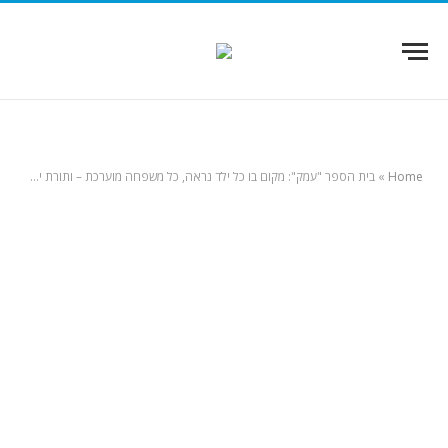
Home
»
בית הספר "עמק": מקום בו כל ילד נראה, כל משפחה מוערכת – ותורת ישראל נלמדת בשמחה