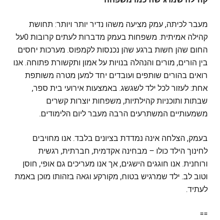
מעבר לכיתה, עמק מציעה משהו נדיר יותר ויותר: תחושת
קהילה אמיתית. משפחות בעמק מדברות לעתים קרובות 0על
החום שהן חשות ברגע שהן נכנסות לקמפוס. מערכות יחסים
בין הורים, מורים והנהלה בנויות על אמון ותקשורת פתוחה. אנו
רואים בהורים שותפים ועובדים יחד למען מטרה משותפת
אחת: לעזור לכל ילד לשגשג. באמצעות אירועי בית ספר,
שבתות ותוכניות קהילתיות, משפחות יוצרות קשרים
משמעותיים המשתרעים הרבה מעבר ליום הלימודים.
בעמק, הצלחה אינה נמדדת בציונים בלבד. אנו מחויבים
לחינוך הילד כולו – מבחינה אקדמית, חברתית, רגשית
ורוחנית. אנו חוגגים הישגים, אך אנו מעריכים גם אופי, חוסן
וטוב לב. ילד שמרגיש בטוח, מקורקע וגאה בזהותו מוכן באמת
לעתיד.
==