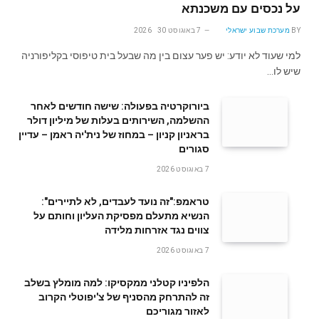
על נכסים עם משכנתא
BY
מערכת שבוע ישראלי
7 באוגוסט 2026
30
למי שעוד לא יודע: יש פער עצום בין מה שבעל בית טיפוסי בקליפורניה
שיש לו…
ביורוקרטיה בפעולה: שישה חודשים לאחר
ההשלמה, השירותים בעלות של מיליון דולר
בראניון קניון – במחוז של נית'יה ראמן – עדיין
סגורים
7 באוגוסט 2026
טראמפ:"זה נועד לעבדים, לא לתיירים":
הנשיא מתעלם מפסיקת העליון וחותם על
צווים נגד אזרחות מלידה
7 באוגוסט 2026
הלפיניו קטלני ממקסיקו: למה מומלץ בשלב
זה להתרחק מהסניף של צ'יפוטלי הקרוב
לאזור מגוריכם