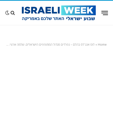
Home
»
לוס אנג'לס בהלם – נפרדים מגדול המתופפים הישראלים. שלמה ארצי: "בן אדם נדיר, מוזיקאי, מתופף-על, חבר, אחינו, הלך לעולמו וכולנו בוכים עליו"