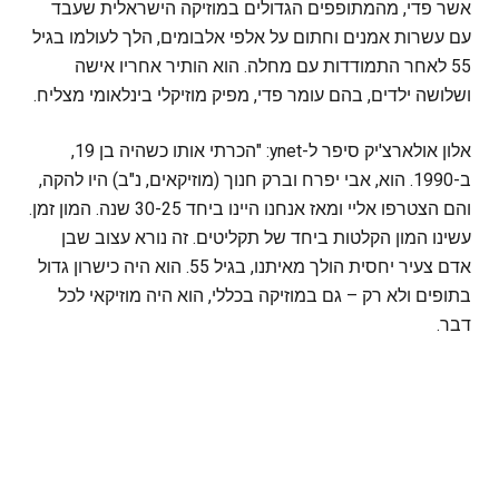
אשר פדי, מהמתופפים הגדולים במוזיקה הישראלית שעבד
עם עשרות אמנים וחתום על אלפי אלבומים, הלך לעולמו בגיל
55 לאחר התמודדות עם מחלה. הוא הותיר אחריו אישה
ושלושה ילדים, בהם עומר פדי, מפיק מוזיקלי בינלאומי מצליח.
אלון אולארצ'יק סיפר ל-ynet: "הכרתי אותו כשהיה בן 19,
ב-1990. הוא, אבי יפרח וברק חנוך (מוזיקאים, נ"ב) היו להקה,
והם הצטרפו אליי ומאז אנחנו היינו ביחד 30-25 שנה. המון זמן.
עשינו המון הקלטות ביחד של תקליטים. זה נורא עצוב שבן
אדם צעיר יחסית הולך מאיתנו, בגיל 55. הוא היה כישרון גדול
בתופים ולא רק – גם במוזיקה בכללי, הוא היה מוזיקאי לכל
דבר.