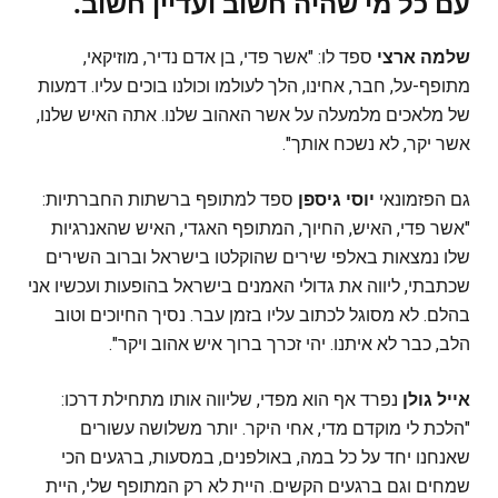
עם כל מי שהיה חשוב ועדיין חשוב.
שלמה ארצי
ספד לו: "אשר פדי, בן אדם נדיר, מוזיקאי,
מתופף-על, חבר, אחינו, הלך לעולמו וכולנו בוכים עליו. דמעות
של מלאכים מלמעלה על אשר האהוב שלנו. אתה האיש שלנו,
אשר יקר, לא נשכח אותך".
גם הפזמונאי
יוסי גיספן
ספד למתופף ברשתות החברתיות:
"אשר פדי, האיש, החיוך, המתופף האגדי, האיש שהאנרגיות
שלו נמצאות באלפי שירים שהוקלטו בישראל וברוב השירים
שכתבתי, ליווה את גדולי האמנים בישראל בהופעות ועכשיו אני
בהלם. לא מסוגל לכתוב עליו בזמן עבר. נסיך החיוכים וטוב
הלב, כבר לא איתנו. יהי זכרך ברוך איש אהוב ויקר".
אייל גולן
נפרד אף הוא מפדי, שליווה אותו מתחילת דרכו:
"הלכת לי מוקדם מדי, אחי היקר. יותר משלושה עשורים
שאנחנו יחד על כל במה, באולפנים, במסעות, ברגעים הכי
שמחים וגם ברגעים הקשים. היית לא רק המתופף שלי, היית