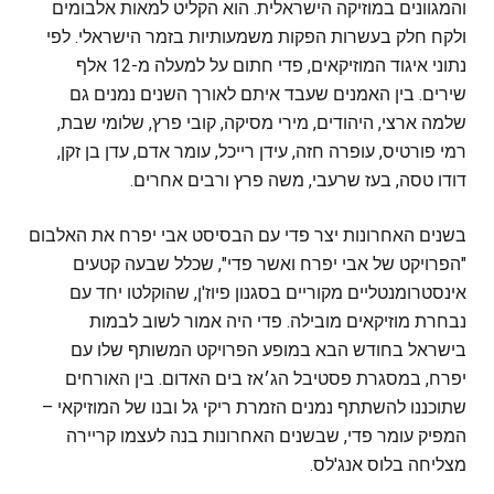
והמגוונים במוזיקה הישראלית. הוא הקליט למאות אלבומים
ולקח חלק בעשרות הפקות משמעותיות בזמר הישראלי. לפי
נתוני איגוד המוזיקאים, פדי חתום על למעלה מ-12 אלף
שירים. בין האמנים שעבד איתם לאורך השנים נמנים גם
שלמה ארצי, היהודים, מירי מסיקה, קובי פרץ, שלומי שבת,
רמי פורטיס, עופרה חזה, עידן רייכל, עומר אדם, עדן בן זקן,
דודו טסה, בעז שרעבי, משה פרץ ורבים אחרים.
בשנים האחרונות יצר פדי עם הבסיסט אבי יפרח את האלבום
"הפרויקט של אבי יפרח ואשר פדי", שכלל שבעה קטעים
אינסטרומנטליים מקוריים בסגנון פיוז'ן, שהוקלטו יחד עם
נבחרת מוזיקאים מובילה. פדי היה אמור לשוב לבמות
בישראל בחודש הבא במופע הפרויקט המשותף שלו עם
יפרח, במסגרת פסטיבל הג׳אז בים האדום. בין האורחים
שתוכננו להשתתף נמנים הזמרת ריקי גל ובנו של המוזיקאי –
המפיק עומר פדי, שבשנים האחרונות בנה לעצמו קריירה
מצליחה בלוס אנג'לס.