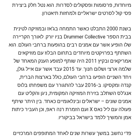
מיוחדות, פרסומות ופסקולים לסדרות. הוא נטל חלק ביצירת
פסי קול לסרטים ישראליים ולמחזות תיאטרון.
בשנת 2000 התבלט כאשר התמחה בג'אז ובמוזיקה לטינית
בבית הספר Drummer Collective בניו יורק. לאורך הקריירה
שלו הופיע אשר עם אמנים רבים בהופעות ברחבי העולם. הוא
השתתף בפרויקטים מיוחדים בתחום הבלוז עם מוזיקאים
אמריקאים ובקיץ 2011 היה שותף למופע הענק המאחד של
שלמה ארצי ושלום חנוך. עד 2015 עבד אשר עם אייל גולן,
ויחד השניים הופיעו ברחבי העולם, כולל בארצות הברית,
קנדה ומקסיקו. ב-2016 עבר להתגורר עם משפחתו בלוס
אנג'לס השתלב בזירת המוזיקה המקומית, ניגן והקליט עם
אמנים שונים – ישראלים ובינלאומיים כאחד. בין היתר שיתף
פעולה עם ליל נאס X ועם הזמרת רנה ראפ, וכן העביר כיתות
אמן והמשיך ללמד בישראל בביקוריו.
פדי נחשב במשך עשרות שנים לאחד המתופפים המרכזיים