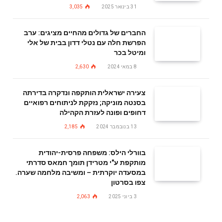
31 בינואר 2025
3,035
החברים של גדולים מהחיים מציגים: ערב
הפרשת חלה עם נטלי דדון בבית של אלי
ומיטל בכר
8 במאי 2024
2,630
צעירה ישראלית הותקפה ונדקרה בדירתה
בסנטה מוניקה; נזקקת לניתוחים רפואיים
דחופים ופונה לעזרת הקהילה
13 בנובמבר 2024
2,185
בוורלי הילס: משפחה פרסית-יהודית
מותקפת ע"י מטרידן תומך חמאס סדרתי
במסעדה יוקרתית – ומשיבה מלחמה שערה.
צפו בסרטון
3 ביוני 2025
2,063