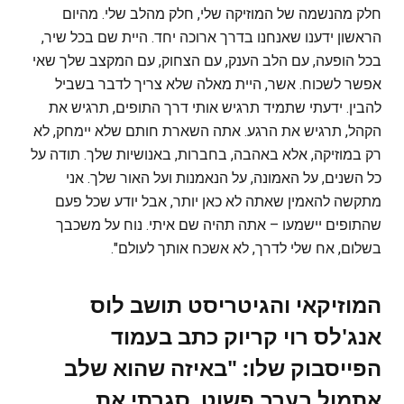
חלק מהנשמה של המוזיקה שלי, חלק מהלב שלי. מהיום
הראשון ידענו שאנחנו בדרך ארוכה יחד. היית שם בכל שיר,
בכל הופעה, עם הלב הענק, עם הצחוק, עם המקצב שלך שאי
אפשר לשכוח. אשר, היית מאלה שלא צריך לדבר בשביל
להבין. ידעתי שתמיד תרגיש אותי דרך התופים, תרגיש את
הקהל, תרגיש את הרגע. אתה השארת חותם שלא יימחק, לא
רק במוזיקה, אלא באהבה, בחברות, באנושיות שלך. תודה על
כל השנים, על האמונה, על הנאמנות ועל האור שלך. אני
מתקשה להאמין שאתה לא כאן יותר, אבל יודע שכל פעם
שהתופים יישמעו – אתה תהיה שם איתי. נוח על משכבך
בשלום, אח שלי לדרך, לא אשכח אותך לעולם".
המוזיקאי והגיטריסט תושב לוס
אנג'לס רוי קריוק כתב בעמוד
הפייסבוק שלו: "באיזה שהוא שלב
אתמול בערב פשוט סגרתי את