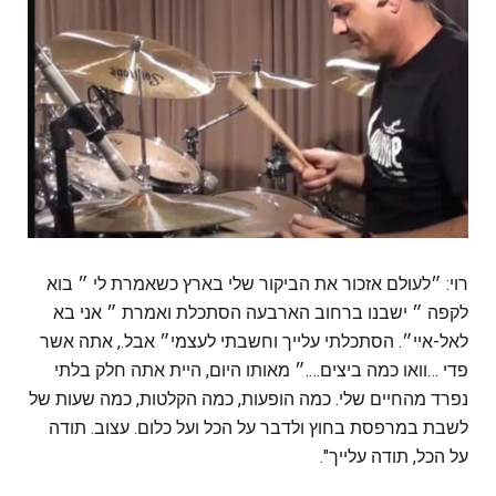
רוי: ״לעולם אזכור את הביקור שלי בארץ כשאמרת לי ״ בוא
לקפה ״ ישבנו ברחוב הארבעה הסתכלת ואמרת ״ אני בא
לאל-איי״. הסתכלתי עלייך וחשבתי לעצמי״ אבל., אתה אשר
פדי …וואו כמה ביצים….״ מאותו היום, היית אתה חלק בלתי
נפרד מהחיים שלי. כמה הופעות, כמה הקלטות, כמה שעות של
לשבת במרפסת בחוץ ולדבר על הכל ועל כלום. עצוב. תודה
על הכל, תודה עלייך".