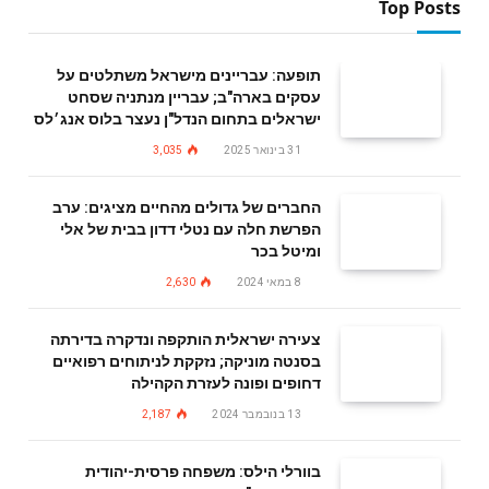
Top Posts
תופעה: עבריינים מישראל משתלטים על
עסקים בארה"ב; עבריין מנתניה שסחט
ישראלים בתחום הנדל"ן נעצר בלוס אנג׳לס
31 בינואר 2025
3,035
החברים של גדולים מהחיים מציגים: ערב
הפרשת חלה עם נטלי דדון בבית של אלי
ומיטל בכר
8 במאי 2024
2,630
צעירה ישראלית הותקפה ונדקרה בדירתה
בסנטה מוניקה; נזקקת לניתוחים רפואיים
דחופים ופונה לעזרת הקהילה
13 בנובמבר 2024
2,187
בוורלי הילס: משפחה פרסית-יהודית