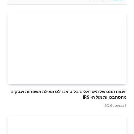
‬מהסתבכויות‭ ‬מול‭ ‬ה- IRS
5 באוגוסט 2026