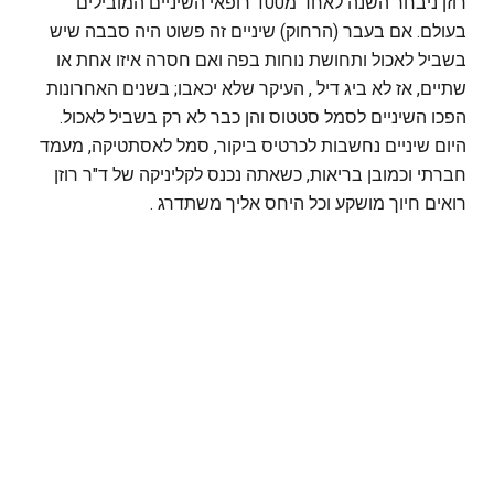
רוזן ניבחר השנה לאחד מ100 רופאי השיניים המובילים
בעולם. אם בעבר (הרחוק) שיניים זה פשוט היה סבבה שיש
בשביל לאכול ותחושת נוחות בפה ואם חסרה איזו אחת או
שתיים, אז לא ביג דיל , העיקר שלא יכאבו; בשנים האחרונות
הפכו השיניים לסמל סטטוס והן כבר לא רק בשביל לאכול.
היום שיניים נחשבות לכרטיס ביקור, סמל לאסתטיקה, מעמד
חברתי וכמובן בריאות, כשאתה נכנס לקליניקה של ד"ר רוזן
רואים חיוך מושקע וכל היחס אליך משתדרג .