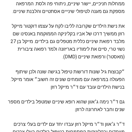
ממחלות חניכיים, יישור שיניים, ניתוחי פה ולסת. המרפאה
מספקת גם מענה לטיפולי שינייים אסתטיים והלבנת שיניים.
את נישת הילדים שקרובה לליבו לקח על עצמו דוקטור מייקל
רוזן ממשיך דרכו של אביו בקליניקה הממוקמת באנסינו שם
מלבד רפואת שיניים כללית מטפלים גם בילדים. מייקל בן 27
נשוי טרי, סיים את לימודיו באריזונה ולמד רפואה ציבורית
(מאסטר) ורפואת שיניים (DMD).
״קבוצות גיל שונות דורשות טיפול בגישה שונה ולכן שיתוף
הפעולה במרפאה עם מומחים שונים זה חשוב״ אומר מייקל.
בנישת הילדים עובד עם ד״ר מייקל רוזן
גם ד״ר נימה ג׳אוון שהוא רופא שיניים שמטפל בילדים מספר
שנים וחבר לאחרונה לרוזן.
ד״ר ג׳אוון וד״ר מייקל רוזן עבדו יחד עם ילדים בעלי צרכים
מיוחדים ובקליניקות המתמחות בטיפול בילדים בעלי צרכים