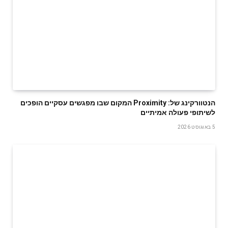
‬לשיתופי‭ ‬פעולה‭ ‬אמיתיים
5 באוגוסט 2026