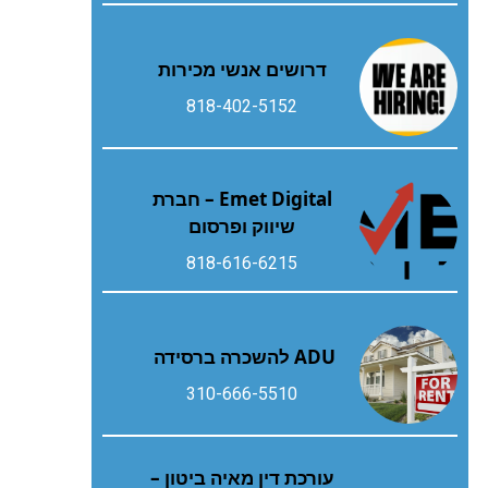
דרושים אנשי מכירות
818-402-5152
Emet Digital – חברת
שיווק ופרסום
818-616-6215
ADU להשכרה ברסידה
310-666-5510
עורכת דין מאיה ביטון –