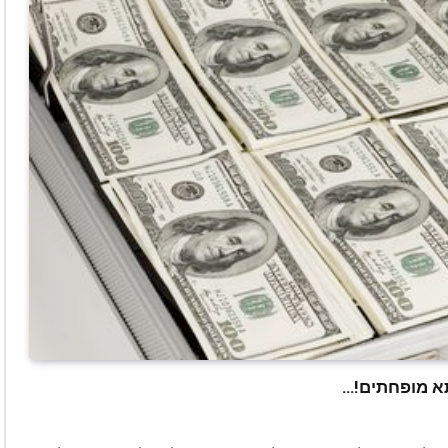
תא מופחתים!…