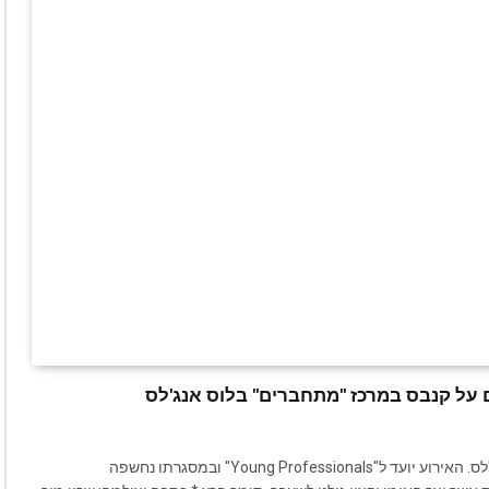
ים על קנבס במרכז "מתחברים" בלוס אנג'לס
השבוע התקיים אירוע נוסף במרכז ארגון "מתחברים" בלוס אנג'לס. האירוע יועד ל"Young Professionals" ובמסגרתו נחשפה