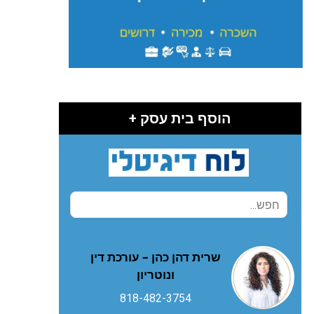
הוסף בית עסק +
שרית דהן כהן – עורכת דין
ונוטריון
818-482-3754