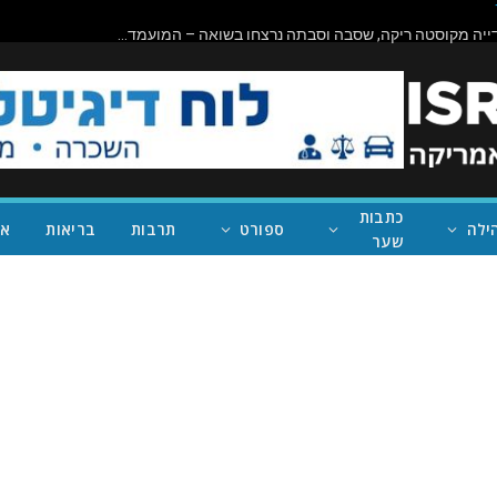
דיפלומטית יהודייה מקוסטה ריקה, שסבה וסבתה נרצחו בשואה – המועמדת מובילה למזכ"לית האו"ם הבאה
כתבות
ילה
ספורט
תרבות
בריאות
אי
שער