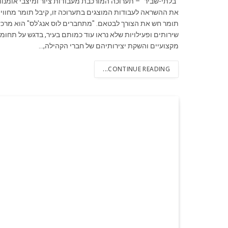
"בלתי-שביר" – תערוכה המורכבת מעבודות ציור ומיצבי אומנות 
את ההשראה לעבודות המוצגים בתערוכה זו, קיבל תומר מחווית
תומר חש את הצורך לבטאם. "מתחברים לוס אנג'לס" הוא מרכז 
שירותים ופעילויות שלא נראו עוד כמותם בעיר, בדגש על תחומ
מקצועיים והשקת יצירותיהם של חברי הקהילה,…
CONTINUE READING...