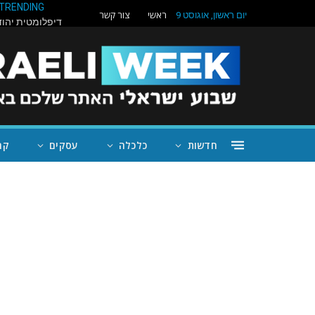
TRENDING
ראשי
צור קשר
יום ראשון, אוגוסט 9
חדשות
כלכלה
עסקים
קה