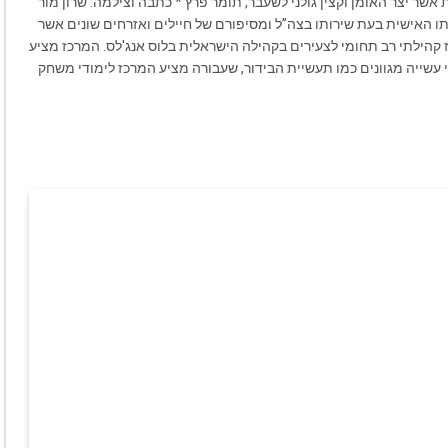
אשר יצר האומן וקצין גולני לשעבר, תומר פרץ * כתבה וצילמה: שרון מור
ו האישית בעת שירותו בצה”ל ומסיפורם של חיילים ואזרחים שונים אשר
קהילתי רב תחומי לצעירים בקהילה הישראלית בלוס אנג'לס. המרכז מציע
י עשייה מגוונים כמו תעשיית הבידור, שעבורה מציע המרכז לימודי משחק