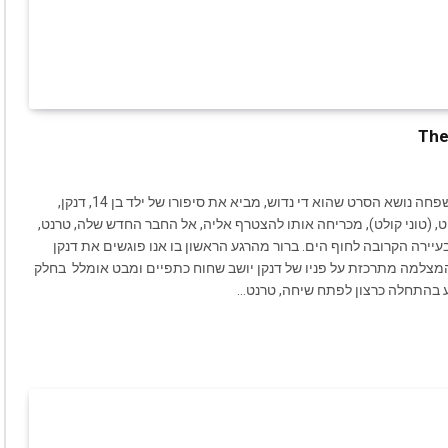
סרט נחמד המתרחש בקיץ אחד, חם במיוחד, ומתאים לכל המשפחה נושא הסרט שהוא די נדוש, מביא את סיפורו של ילד בן 14, דנקן,
נית הטלויזיה המצויינת The killing) שאמו, פט, (טוני קולט), מכריחה אותו להצטרף אליה, אל החבר החדש שלה, טרנט,
עיירה הקרובה לחוף הים. ברור מהרגע הראשון בו אנו פוגשים את דנקן
מצלמה מתרכזת על פניו של דנקן יושב שחוח כתפיים ומבט אומלל בחלק
 בהתחלה כרצון לפתח שיחה, טרנט…