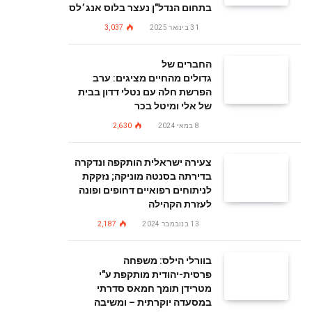
בתחום הנדל"ן נעצר בלוס אנג׳לס
31 בינואר 2025
3,037
החברים של
גדולים מהחיים מציגים: ערב
הפרשת חלה עם נטלי דדון בבית
של אלי ומיטל בכר
8 במאי 2024
2,630
צעירה ישראלית הותקפה ונדקרה
בדירתה בסנטה מוניקה; נזקקת
לניתוחים רפואיים דחופים ופונה
לעזרת הקהילה
13 בנובמבר 2024
2,187
בוורלי הילס: משפחה
פרסית-יהודית מותקפת ע"י
מטרידן תומך חמאס סדרתי
במסעדה יוקרתית – ומשיבה