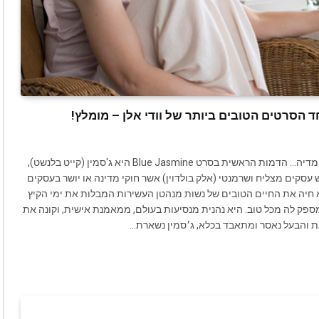
אזהרה: פה ושם שזור בסרט הומור אבל בפירוש לא מדובר בקומדיה… הדמות הראשית בסרט Blue Jasmine היא ג'סמין (קייט בלנשט),
עסקים מצליח ושרמנטי (אלק בולדוין) אשר חוקי מדינה או יושר בעסקים
א חיה את החיים הטובים של נשות מנהטן העשירות המבלות את ימי הקיץ
פק לה מכל טוב. היא נהנית מנסיעות בעולם, ממאמנת אישית, וקונה את
ת והבעל נאסר ומתאבד בכלא, ג׳סמין נשארת…