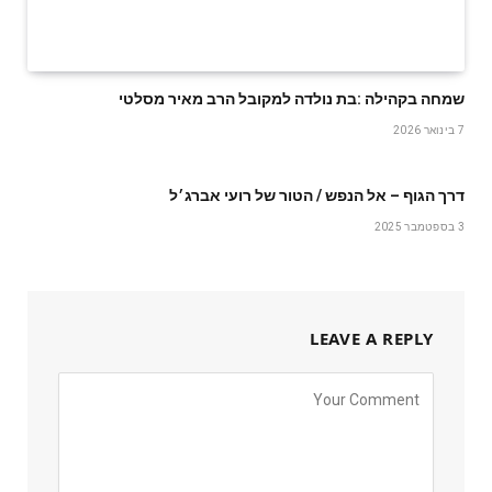
שמחה‭ ‬בקהילה‭: ‬בת‭ ‬נולדה‭ ‬למקובל‭ ‬הרב‭ ‬מאיר‭ ‬מסלטי
7 בינואר 2026
דרך הגוף – אל הנפש / הטור של רועי אברג׳ל
3 בספטמבר 2025
LEAVE A REPLY