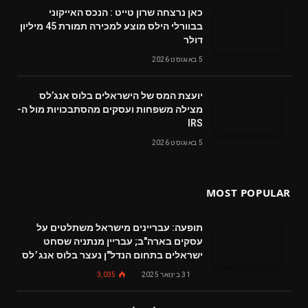
‬דולר
5 באוגוסט 2026
‬מצילה‭ ‬משפחות‭ ‬ועסקים‭ ‬מהסתבכויות‭ ‬מול‭ ‬ה-
IRS
5 באוגוסט 2026
MOST POPULAR
תופעה: עבריינים מישראל משתלטים על
עסקים בארה"ב; עבריין מנתניה שסחט
ישראלים בתחום הנדל"ן נעצר בלוס אנג׳לס
31 בינואר 2025
3,035