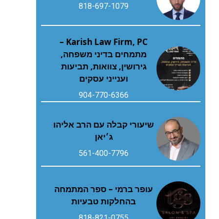
818-697-1079
Karish Law Firm, PC –
מתמחים בדיני משפחה,
גירושין, צוואות, תביעות
וענייני עסקים
904-770-6366
שיעורי קבלה עם הרב אליהו
ג׳יאן
561-400-7796
עופר ברמי – ספר המתמחה
בהחלקות טבעיות
818-821-0755