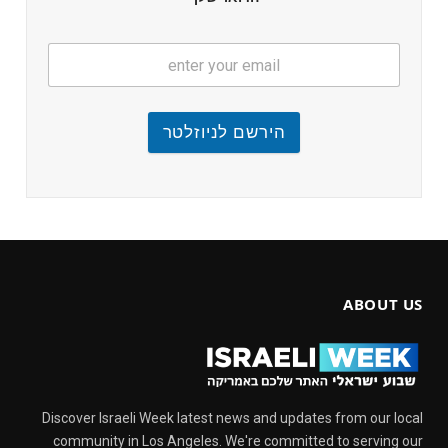
הירשם לניוזלטר
ABOUT US
Discover Israeli Week latest news and updates from our local
community in Los Angeles. We're committed to serving our