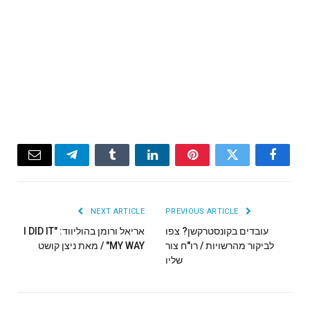
Email
Telegram
Tumblr
LinkedIn
Pinterest
Twitter
Facebook
NEXT ARTICLE
PREVIOUS ARTICLE
עובדים בקונסטרקשן? צפו
אריאל ורומן בהוליווד: "I DID IT
לביקור מהרשויות / רו"ח צור
MY WAY" / מאת ניצן קושט
שליו