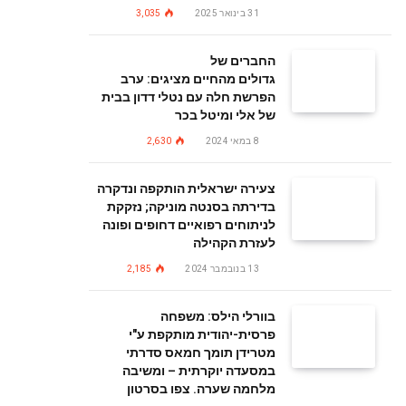
31 בינואר 2025
3,035
החברים של
גדולים מהחיים מציגים: ערב
הפרשת חלה עם נטלי דדון בבית
של אלי ומיטל בכר
8 במאי 2024
2,630
צעירה ישראלית הותקפה ונדקרה
בדירתה בסנטה מוניקה; נזקקת
לניתוחים רפואיים דחופים ופונה
לעזרת הקהילה
13 בנובמבר 2024
2,185
בוורלי הילס: משפחה
פרסית-יהודית מותקפת ע"י
מטרידן תומך חמאס סדרתי
במסעדה יוקרתית – ומשיבה
מלחמה שערה. צפו בסרטון