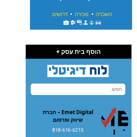
הוסף בית עסק +
Emet Digital – חברת
שיווק ופרסום
818-616-6215