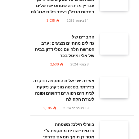
עבריין מנתניה שסחט ישראלים
בתחום הנדל"ן נעצר בלוס אנג׳לס
31 בינואר 2025
3,035
החברים של
גדולים מהחיים מציגים: ערב
הפרשת חלה עם נטלי דדון בבית
של אלי ומיטל בכר
8 במאי 2024
2,630
צעירה ישראלית הותקפה ונדקרה
בדירתה בסנטה מוניקה; נזקקת
לניתוחים רפואיים דחופים ופונה
לעזרת הקהילה
13 בנובמבר 2024
2,185
בוורלי הילס: משפחה
פרסית-יהודית מותקפת ע"י
מטרידן תומך חמאס סדרתי