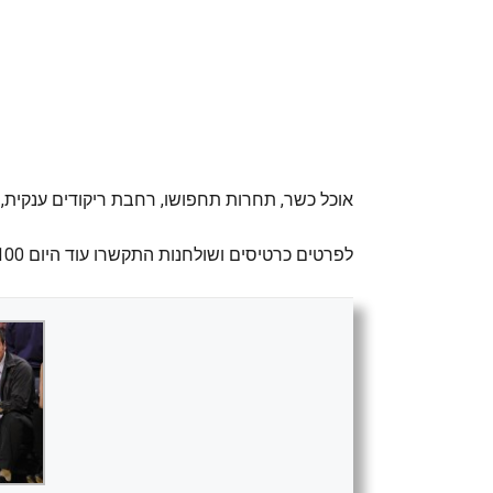
אוכל כשר, תחרות תחפושו, רחבת ריקודים ענקית, פ
לפרטים כרטיסים ושולחנות התקשרו עוד היום 8182621100 OR WWW.ISRAELIPARTIES.COM