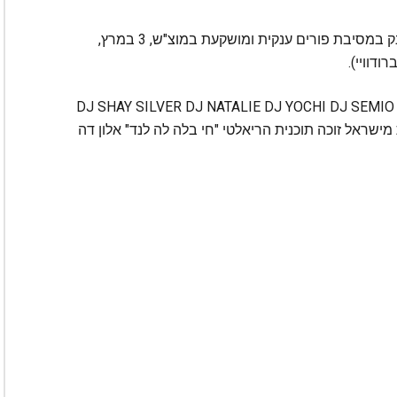
ליאור גוב וצוות LG ENTERPRISES ממשיכים לפנק במסיבת פורים ענקית ומושקעת במוצ"ש, 3 במרץ,
'לס: DJ SHAY SILVER DJ NATALIE DJ YOCHI DJ SEMIO DJ ASI VIDAL DJ
ASI SAMTBUL AND DJ; וישירות מישראל זוכה תוכנית הריאלטי "חי בלה לה לנד" אלון דה