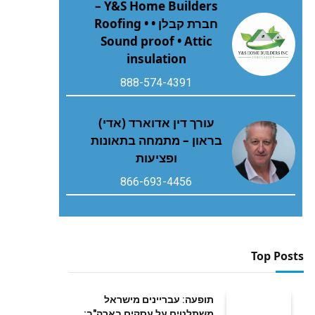
Y&S Home Builders –
חברת קבלן • Roofing •
Sound proof • Attic
insulation
888-574-4391
עורך דין אדוארד (אדי)
בראון – מתמחה בתאונות
ופציעות
866-693-4456
Top Posts
תופעה: עבריינים מישראל
משתלטים על עסקים בארה"ב;