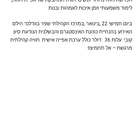
‬לימוד‭ ‬משמעותי‭ ‬וזמן‭ ‬איכות‭ ‬לאמהות‭ ‬ובנות‭. ‬
ביום‭ ‬חמישי‭, ‬22‭ ‬בינואר‭, ‬במרכז‭ ‬הקהילתי‭ ‬שפר‭ ‬בוודלנד‭ ‬הילס‭.
‬מרגשת‭ – ‬אל‭ ‬תחמיצו‭! ‬