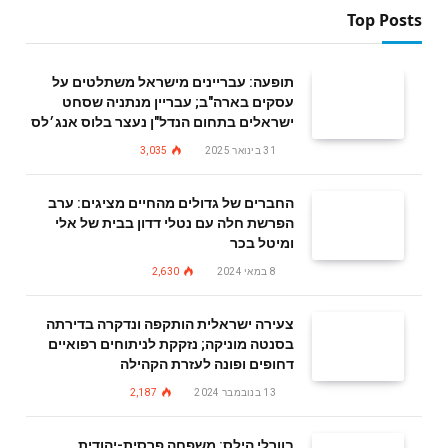
Top Posts
תופעה: עבריינים מישראל משתלטים על
עסקים בארה"ב; עבריין מנתניה שסחט
ישראלים בתחום הנדל"ן נעצר בלוס אנג׳לס
31 בינואר 2025
3,035
החברים של גדולים מהחיים מציגים: ערב
הפרשת חלה עם נטלי דדון בבית של אלי
ומיטל בכר
8 במאי 2024
2,630
צעירה ישראלית הותקפה ונדקרה בדירתה
בסנטה מוניקה; נזקקת לניתוחים רפואיים
דחופים ופונה לעזרת הקהילה
13 בנובמבר 2024
2,187
בוורלי הילס: משפחה פרסית-יהודית