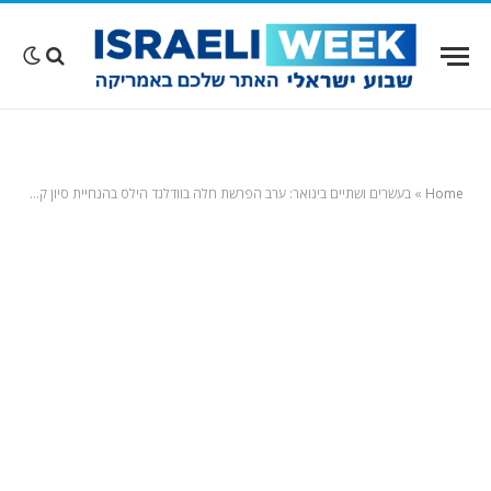
Home
»
בעשרים ושתיים בינואר: ערב‭ ‬הפרשת‭ ‬חלה‭ ‬בוודלנד‭ ‬הילס‭ ‬בהנחיית‭ ‬סיון‭ ‬קובי; ההכנסות – לשבט חן