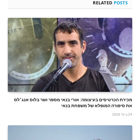
RELATED
POSTS
‬את‭ ‬סיפורה‭ ‬המופלא‭ ‬של‭ ‬משפחת‭ ‬בנאי
29 ביולי 2026