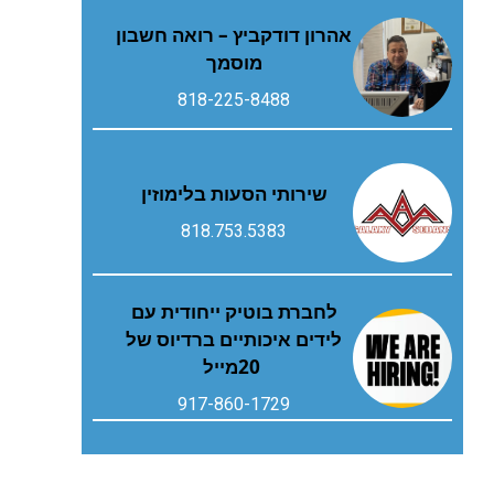
אהרון דודקביץ – רואה חשבון
מוסמך
818-225-8488
שירותי הסעות בלימוזין
818.753.5383
‬20‭ ‬מייל
917-860-1729