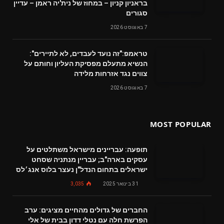
בראניון קניון – במחוז של נית'יה ראמן – עדיין
סגורים
7 באוגוסט 2026
טראמפ:"זה נועד לעבדים, לא לתיירים":
הנשיא מתעלם מפסיקת העליון וחותם על
צווים נגד אזרחות מלידה
7 באוגוסט 2026
MOST POPULAR
תופעה: עבריינים מישראל משתלטים על
עסקים בארה"ב; עבריין מנתניה שסחט
ישראלים בתחום הנדל"ן נעצר בלוס אנג׳לס
31 בינואר 2025
3,035
החברים של גדולים מהחיים מציגים: ערב
הפרשת חלה עם נטלי דדון בבית של אלי