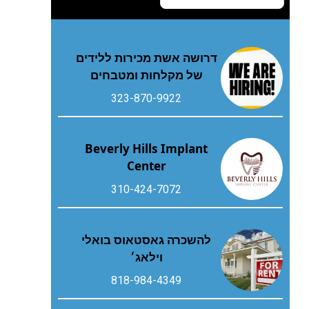
דרושה אשת מכירות ללידים
של מקלחות ומטבחים
323-870-9922
Beverly Hills Implant
Center
310-424-7072
להשכרה גאסטאוס בואלי
וילאג׳
818-984-4349