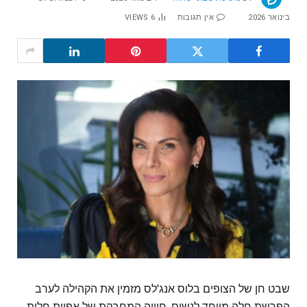
בינואר 2026
אין תגובות
6
VIEWS
‬הפרשת‭ ‬חלה‭ ‬מיוחד‭ ‬לנשים‭. ‬חוויה‭ ‬המחבקת‭ ‬של‭ ‬אפיית‭ ‬חלות‭,