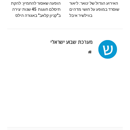
‬בווילשיר‭ ‬איבל
‬ב‭"‬קניון‭ ‬קלאב‭"‬ באגורה‭ ‬הילס
מערכת שבוע ישראלי
Website