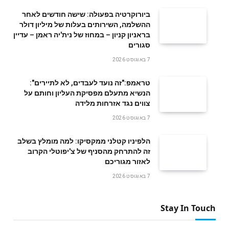
ביורוקרטיה בפעולה: שישה חודשים לאחר
ההשלמה, השירותים בעלות של מיליון דולר
בראניון קניון – במחוז של נית'יה ראמן – עדיין
סגורים
7 באוגוסט 2026
טראמפ:"זה נועד לעבדים, לא לתיירים":
הנשיא מתעלם מפסיקת העליון וחותם על
צווים נגד אזרחות מלידה
7 באוגוסט 2026
הלפיניו קטלני ממקסיקו: למה מומלץ בשלב
זה להתרחק מהסניף של צ'יפוטלי הקרוב
לאזור מגוריכם
7 באוגוסט 2026
Stay In Touch