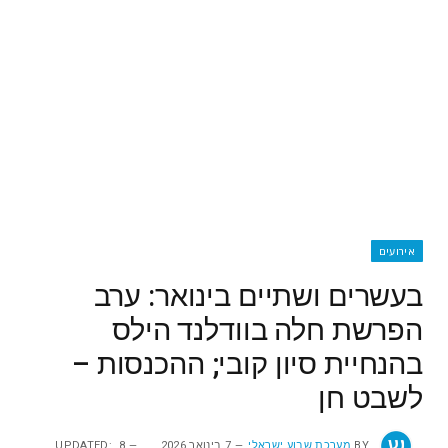
אירועים
‬בהנחיית‭ ‬סיון‭ ‬קובי; ההכנסות –
לשבט חן
BY
מערכת שבוע ישראלי
7 בינואר 2026
8
UPDATED: