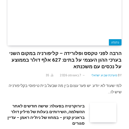
כלכלה
הרבה לפני טקסס ופלורידה – קליפורניה במקום השני
בערכי ההון העצמי על בתים: 627 אלף דולר בממוצע
על נכסים עם משכנתא
BY
מערכת שבוע ישראלי
7 באוגוסט 2026
35
למי שעוד לא יודע: יש פער עצום בין מה שבעל בית טיפוסי בקליפורניה
שיש לו…
ביורוקרטיה בפעולה: שישה חודשים לאחר
ההשלמה, השירותים בעלות של מיליון דולר
בראניון קניון – במחוז של נית'יה ראמן – עדיין
סגורים