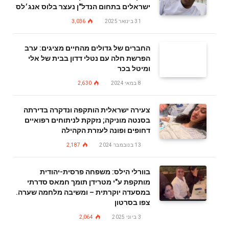
ישראלים בתחום הנדל"ן נעצר בלוס אנג׳לס
31 בינואר 2025
3,036
החברים של גדולים מהחיים מציגים: ערב
הפרשת חלה עם נטלי דדון בבית של אלי
ומיטל בכר
8 במאי 2024
2,630
צעירה ישראלית הותקפה ונדקרה בדירתה
בסנטה מוניקה; נזקקת לניתוחים רפואיים
דחופים ופונה לעזרת הקהילה
13 בנובמבר 2024
2,187
בוורלי הילס: משפחה פרסית-יהודית
מותקפת ע"י מטרידן תומך חמאס סדרתי
במסעדה יוקרתית – ומשיבה מלחמה שערה.
צפו בסרטון
3 ביוני 2025
2,064