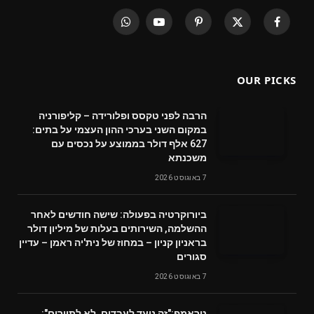
WhatsApp
YouTube
Pinterest
X
Facebook
(Twitter)
OUR PICKS
הרבה לפני טקסס ופלורידה – קליפורניה
במקום השני בערכי ההון העצמי על בתים:
627 אלף דולר בממוצע על נכסים עם
משכנתא
7 באוגוסט 2026
ביורוקרטיה בפעולה: שישה חודשים לאחר
ההשלמה, השירותים בעלות של מיליון דולר
בראניון קניון – במחוז של נית'יה ראמן – עדיין
סגורים
7 באוגוסט 2026
טראמפ:"זה נועד לעבדים, לא לתיירים":