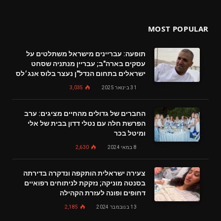
MOST POPULAR
תופעה: עבריינים מישראל משתלטים על
עסקים בארה"ב; עבריין מנתניה שסחט
ישראלים בתחום הנדל"ן נעצר בלוס אנג׳לס
31 בינואר 2025
3,035
החברים של גדולים מהחיים מציגים: ערב
הפרשת חלה עם נטלי דדון בבית של אלי
ומיטל בכר
8 במאי 2024
2,630
צעירה ישראלית הותקפה ונדקרה בדירתה
בסנטה מוניקה; נזקקת לניתוחים רפואיים
דחופים ופונה לעזרת הקהילה
13 בנובמבר 2024
2,185