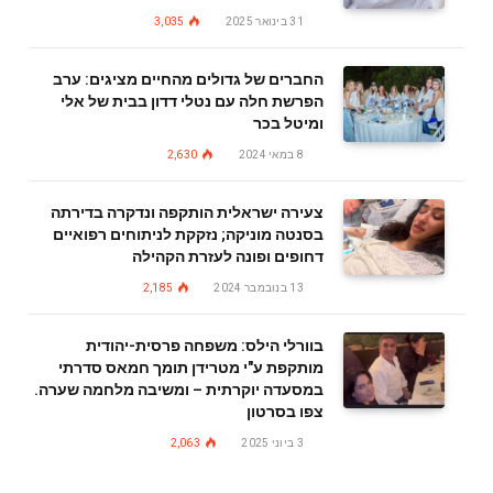
31 בינואר 2025
3,035
החברים של גדולים מהחיים מציגים: ערב
הפרשת חלה עם נטלי דדון בבית של אלי
ומיטל בכר
8 במאי 2024
2,630
צעירה ישראלית הותקפה ונדקרה בדירתה
בסנטה מוניקה; נזקקת לניתוחים רפואיים
דחופים ופונה לעזרת הקהילה
13 בנובמבר 2024
2,185
בוורלי הילס: משפחה פרסית-יהודית
מותקפת ע"י מטרידן תומך חמאס סדרתי
במסעדה יוקרתית – ומשיבה מלחמה שערה.
צפו בסרטון
3 ביוני 2025
2,063