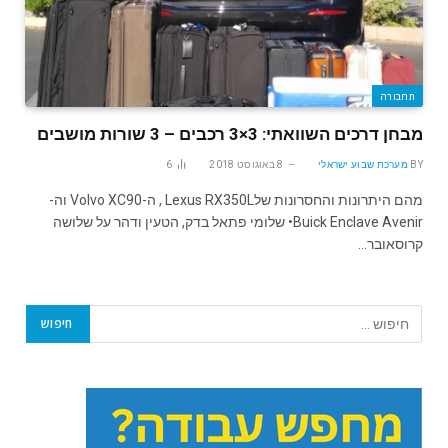
תחבורה
מבחן דרכים השוואתי: 3×3 רכבים – 3 שורות מושבים
BY
מערכת שבוע ישראלי
8 באוגוסט 2018
6
מהם היתרונות והחסרונות שלLexus RX350L , ה-Volvo XC90 וה-
Buick Enclave Avenir• שלומי פתאל בדק, הטעין ודהר על שלושה
קרוסאובר…