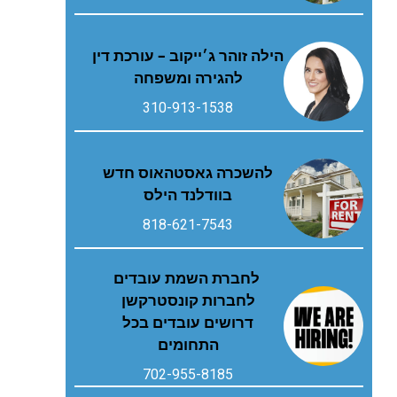
הילה זוהר ג׳ייקוב – עורכת דין
להגירה ומשפחה
310-913-1538
להשכרה גאסטהאוס חדש
בוודלנד הילס
818-621-7543
לחברת השמת עובדים
לחברות קונסטרקשן
דרושים עובדים בכל
התחומים
702-955-8185