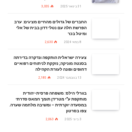
31 בינואר 2025
3,035
החברים של גדולים מהחיים מציגים: ערב
הפרשת חלה עם נטלי דדון בבית של אלי
ומיטל בכר
8 במאי 2024
2,630
צעירה ישראלית הותקפה ונדקרה בדירתה
בסנטה מוניקה; נזקקת לניתוחים רפואיים
דחופים ופונה לעזרת הקהילה
13 בנובמבר 2024
2,185
בוורלי הילס: משפחה פרסית-יהודית
מותקפת ע"י מטרידן תומך חמאס סדרתי
במסעדה יוקרתית – ומשיבה מלחמה שערה.
צפו בסרטון
3 ביוני 2025
2,063