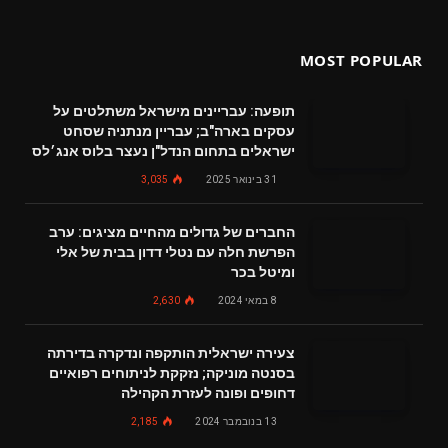
MOST POPULAR
תופעה: עבריינים מישראל משתלטים על
עסקים בארה"ב; עבריין מנתניה שסחט
ישראלים בתחום הנדל"ן נעצר בלוס אנג׳לס
31 בינואר 2025
3,035
החברים של גדולים מהחיים מציגים: ערב
הפרשת חלה עם נטלי דדון בבית של אלי
ומיטל בכר
8 במאי 2024
2,630
צעירה ישראלית הותקפה ונדקרה בדירתה
בסנטה מוניקה; נזקקת לניתוחים רפואיים
דחופים ופונה לעזרת הקהילה
13 בנובמבר 2024
2,185