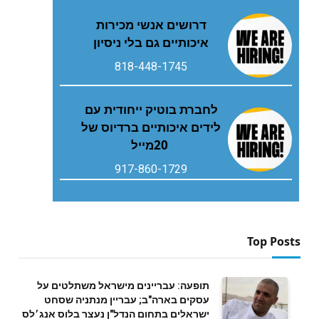
דרושים אנשי מכירות
איכותיים גם בלי ניסיון
818-448-1745
‬20‭ ‬מייל
917-860-1729
Top Posts
תופעה: עבריינים מישראל משתלטים על
עסקים בארה"ב; עבריין מנתניה שסחט
ישראלים בתחום הנדל"ן נעצר בלוס אנג׳לס