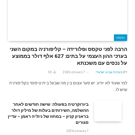
כלכלה
הרבה לפני טקסס ופלורידה – קליפורניה במקום השני
בערכי ההון העצמי על בתים: 627 אלף דולר בממוצע
על נכסים עם משכנתא
BY
מערכת שבוע ישראלי
7 באוגוסט 2026
30
למי שעוד לא יודע: יש פער עצום בין מה שבעל בית טיפוסי בקליפורניה
שיש לו…
ביורוקרטיה בפעולה: שישה חודשים לאחר
ההשלמה, השירותים בעלות של מיליון דולר
בראניון קניון – במחוז של נית'יה ראמן – עדיין
סגורים
7 באוגוסט 2026