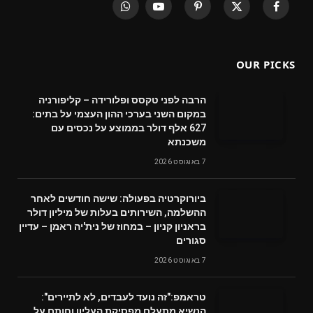
WhatsApp
YouTube
Pinterest
X
Facebook
(Twitter)
OUR PICKS
הרבה לפני טקסס ופלורידה – קליפורניה
במקום השני בערכי ההון העצמי על בתים:
627 אלף דולר בממוצע על נכסים עם
משכנתא
7 באוגוסט 2026
ביורוקרטיה בפעולה: שישה חודשים לאחר
ההשלמה, השירותים בעלות של מיליון דולר
בראניון קניון – במחוז של נית'יה ראמן – עדיין
סגורים
7 באוגוסט 2026
טראמפ:"זה נועד לעבדים, לא לתיירים":
הנשיא מתעלם מפסיקת העליון וחותם על