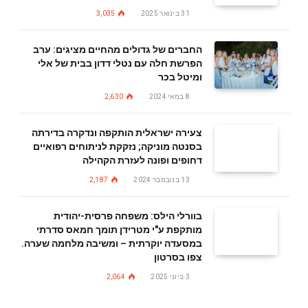
31 בינואר 2025
3,035
החברים של גדולים מהחיים מציגים: ערב
הפרשת חלה עם נטלי דדון בבית של אלי
ומיטל בכר
8 במאי 2024
2,630
צעירה ישראלית הותקפה ונדקרה בדירתה
בסנטה מוניקה; נזקקת לניתוחים רפואיים
דחופים ופונה לעזרת הקהילה
13 בנובמבר 2024
2,187
בוורלי הילס: משפחה פרסית-יהודית
מותקפת ע"י מטרידן תומך חמאס סדרתי
במסעדה יוקרתית – ומשיבה מלחמה שערה.
צפו בסרטון
3 ביוני 2025
2,064