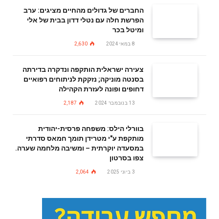
החברים של גדולים מהחיים מציגים: ערב
הפרשת חלה עם נטלי דדון בבית של אלי
ומיטל בכר
8 במאי 2024
2,630
צעירה ישראלית הותקפה ונדקרה בדירתה
בסנטה מוניקה; נזקקת לניתוחים רפואיים
דחופים ופונה לעזרת הקהילה
13 בנובמבר 2024
2,187
בוורלי הילס: משפחה פרסית-יהודית
מותקפת ע"י מטרידן תומך חמאס סדרתי
במסעדה יוקרתית – ומשיבה מלחמה שערה.
צפו בסרטון
3 ביוני 2025
2,064