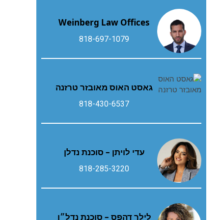
Weinberg Law Offices
818-697-1079
גאסט‭ ‬האוס‭ ‬מאובזר‭ ‬טרזנה
818-430-6537
עדי לויתן – סוכנת נדלן
818-285-3220
לילך דהפס – סוכנת נדל״ן