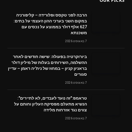
OUR PICKS
הרבה לפני טקסס ופלורידה – קליפורניה
במקום השני בערכי ההון העצמי על בתים:
627 אלף דולר בממוצע על נכסים עם
משכנתא
7 באוגוסט 2026
ביורוקרטיה בפעולה: שישה חודשים לאחר
ההשלמה, השירותים בעלות של מיליון דולר
בראניון קניון – במחוז של נית'יה ראמן – עדיין
סגורים
7 באוגוסט 2026
טראמפ:"זה נועד לעבדים, לא לתיירים":
הנשיא מתעלם מפסיקת העליון וחותם על
צווים נגד אזרחות מלידה
7 באוגוסט 2026