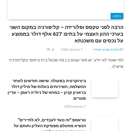
כלכלה
הרבה לפני טקסס ופלורידה – קליפורניה במקום השני
בערכי ההון העצמי על בתים: 627 אלף דולר בממוצע
על נכסים עם משכנתא
BY
מערכת שבוע ישראלי
7 באוגוסט 2026
28
למי שעוד לא יודע: יש פער עצום בין מה שבעל בית טיפוסי בקליפורניה
שיש לו…
ביורוקרטיה בפעולה: שישה חודשים לאחר
ההשלמה, השירותים בעלות של מיליון דולר
בראניון קניון – במחוז של נית'יה ראמן – עדיין
סגורים
7 באוגוסט 2026
טראמפ:"זה נועד לעבדים, לא לתיירים":
הנשיא מתעלם מפסיקת העליון וחותם על