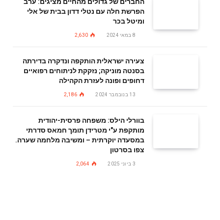
החברים של גדולים מהחיים מציגים: ערב
הפרשת חלה עם נטלי דדון בבית של אלי
ומיטל בכר
8 במאי 2024
2,630
צעירה ישראלית הותקפה ונדקרה בדירתה
בסנטה מוניקה; נזקקת לניתוחים רפואיים
דחופים ופונה לעזרת הקהילה
13 בנובמבר 2024
2,186
בוורלי הילס: משפחה פרסית-יהודית
מותקפת ע"י מטרידן תומך חמאס סדרתי
במסעדה יוקרתית – ומשיבה מלחמה שערה.
צפו בסרטון
3 ביוני 2025
2,064