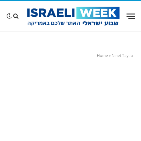
Home
»
Ninet Tayeb