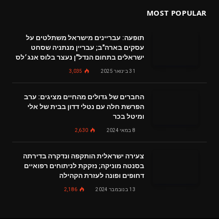
MOST POPULAR
תופעה: עבריינים מישראל משתלטים על
עסקים בארה"ב; עבריין מנתניה שסחט
ישראלים בתחום הנדל"ן נעצר בלוס אנג׳לס
31 בינואר 2025
3,035
החברים של גדולים מהחיים מציגים: ערב
הפרשת חלה עם נטלי דדון בבית של אלי
ומיטל בכר
8 במאי 2024
2,630
צעירה ישראלית הותקפה ונדקרה בדירתה
בסנטה מוניקה; נזקקת לניתוחים רפואיים
דחופים ופונה לעזרת הקהילה
13 בנובמבר 2024
2,186