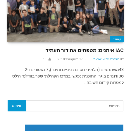
קהילה
IAC איתנים: מטפחים את דור העתיד
BY
מערכת שבוע ישראלי
17 באוקטובר 2018
13
48משתתפים (תלמידי חטיבת ביניים ותיכון), 7 מנטורים ו-2
סטודנטים בוגרי התוכנית נפגשו במרכז הקהילתי שפר בוודלנד הילס
למטרות קידום חשיבה…