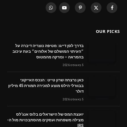
WhatsApp
YouTube
Pinterest
X
Facebook
(Twitter)
OUR PICKS
בדרך לסן דייגו: מטיפה נוצריה דיברה על
״העיתוי המושלם של אלוהים״ בעת עיכוב
בהמראה – ונזרקה מהמטוס
5 באוגוסט 2026
‬דולר
5 באוגוסט 2026
‬מצילה‭ ‬משפחות‭ ‬ועסקים‭ ‬מהסתבכויות‭ ‬מול‭ ‬ה-
IRS