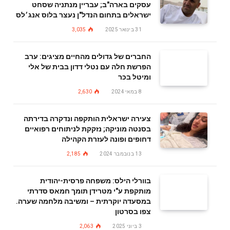
עסקים בארה"ב; עבריין מנתניה שסחט
ישראלים בתחום הנדל"ן נעצר בלוס אנג׳לס
31 בינואר 2025
3,035
החברים של גדולים מהחיים מציגים: ערב
הפרשת חלה עם נטלי דדון בבית של אלי
ומיטל בכר
8 במאי 2024
2,630
צעירה ישראלית הותקפה ונדקרה בדירתה
בסנטה מוניקה; נזקקת לניתוחים רפואיים
דחופים ופונה לעזרת הקהילה
13 בנובמבר 2024
2,185
בוורלי הילס: משפחה פרסית-יהודית
מותקפת ע"י מטרידן תומך חמאס סדרתי
במסעדה יוקרתית – ומשיבה מלחמה שערה.
צפו בסרטון
3 ביוני 2025
2,063