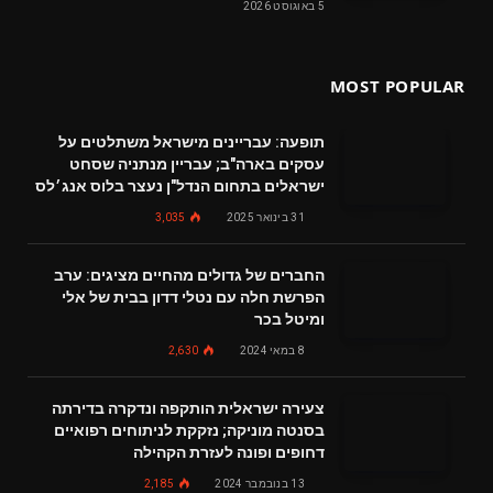
5 באוגוסט 2026
MOST POPULAR
תופעה: עבריינים מישראל משתלטים על
עסקים בארה"ב; עבריין מנתניה שסחט
ישראלים בתחום הנדל"ן נעצר בלוס אנג׳לס
31 בינואר 2025
3,035
החברים של גדולים מהחיים מציגים: ערב
הפרשת חלה עם נטלי דדון בבית של אלי
ומיטל בכר
8 במאי 2024
2,630
צעירה ישראלית הותקפה ונדקרה בדירתה
בסנטה מוניקה; נזקקת לניתוחים רפואיים
דחופים ופונה לעזרת הקהילה
13 בנובמבר 2024
2,185