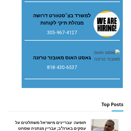
למשרד בצ׳סטוורט דרושה
מנהלת תיקי לקוחות
305-967-4127
גאסט‭ ‬האוס‭ ‬מאובזר‭ ‬טרזנה
818-430-6537
Top Posts
תופעה: עבריינים מישראל משתלטים על
עסקים בארה"ב; עבריין מנתניה שסחט