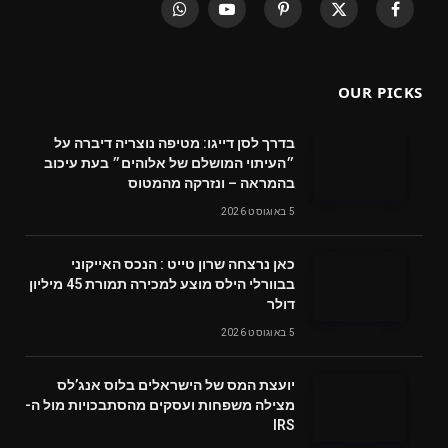
WhatsApp
YouTube
Pinterest
X
Facebook
(Twitter)
OUR PICKS
בדרך לסן דייגו: מטיפה נוצריה דיברה על
״העיתוי המושלם של אלוהים״ בעת עיכוב
בהמראה – ונזרקה מהמטוס
5 באוגוסט 2026
‬דולר
5 באוגוסט 2026
‬מצילה‭ ‬משפחות‭ ‬ועסקים‭ ‬מהסתבכויות‭ ‬מול‭ ‬ה-
IRS