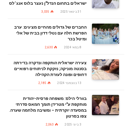
ישראלים בתחום הנדל"ן נעצר בלוס אנג׳לס
31 בינואר 2025
3,035
החברים של גדולים מהחיים מציגים: ערב
הפרשת חלה עם נטלי דדון בבית של אלי
ומיטל בכר
8 במאי 2024
2,630
צעירה ישראלית הותקפה ונדקרה בדירתה
בסנטה מוניקה; נזקקת לניתוחים רפואיים
דחופים ופונה לעזרת הקהילה
13 בנובמבר 2024
2,185
בוורלי הילס: משפחה פרסית-יהודית
מותקפת ע"י מטרידן תומך חמאס סדרתי
במסעדה יוקרתית – ומשיבה מלחמה שערה.
צפו בסרטון
3 ביוני 2025
2,063