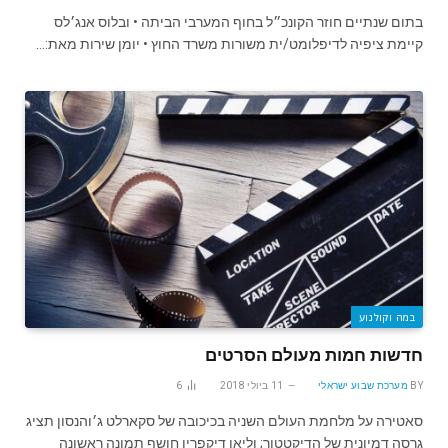
בתום שנתיים חוזר הקונכ״ל בחוף המערבי הביתה • ובלוס אנג׳לס
קיימת ציפיה לדיפלומט/ית משורות משרד החוץ • יומן שירות מאת:…
במה וקולנוע
חדשות חמות מעולם הסרטים
BY
מערכת שבוע ישראלי
11 ביולי 2018
6
סאטירה על מלחמת העולם השניה בכיכובה של סקארלט ג׳והנסון תציג
גרסה דמיונית של הדיקטטור; וליאו דיקפריו חושף תמונה ראשונה