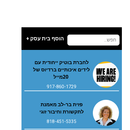
הוסף בית עסק +
‬20‭ ‬מייל
917-860-1729
פזית בר-לב מאמנת
לתקשורת וחיבור זוגי
818-451-5335