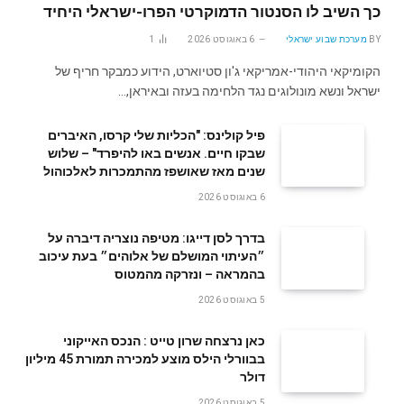
כך השיב לו הסנטור הדמוקרטי הפרו-ישראלי היחיד
BY
מערכת שבוע ישראלי
6 באוגוסט 2026
1
הקומיקאי היהודי-אמריקאי ג'ון סטיוארט, הידוע כמבקר חריף של
ישראל ונשא מונולוגים נגד הלחימה בעזה ובאיראן,…
פיל קולינס: "הכליות שלי קרסו, האיברים
שבקו חיים. אנשים באו להיפרד" – שלוש
שנים מאז שאושפז מהתמכרות לאלכוהול
6 באוגוסט 2026
בדרך לסן דייגו: מטיפה נוצריה דיברה על
״העיתוי המושלם של אלוהים״ בעת עיכוב
בהמראה – ונזרקה מהמטוס
5 באוגוסט 2026
‬דולר
5 באוגוסט 2026