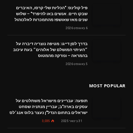
פיל קולינס: "הכליות שלי קרסו, האיברים
שבקו חיים. אנשים באו להיפרד" – שלוש
שנים מאז שאושפז מהתמכרות לאלכוהול
6 באוגוסט 2026
בדרך לסן דייגו: מטיפה נוצריה דיברה על
״העיתוי המושלם של אלוהים״ בעת עיכוב
בהמראה – ונזרקה מהמטוס
5 באוגוסט 2026
MOST POPULAR
תופעה: עבריינים מישראל משתלטים על
עסקים בארה"ב; עבריין מנתניה שסחט
ישראלים בתחום הנדל"ן נעצר בלוס אנג׳לס
31 בינואר 2025
3,035