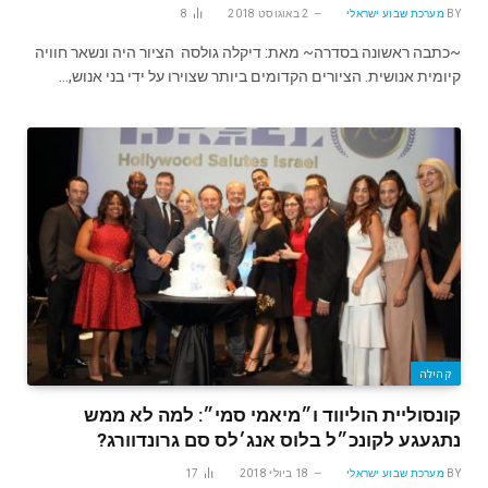
BY
מערכת שבוע ישראלי
2 באוגוסט 2018
8
~כתבה ראשונה בסדרה~ מאת: דיקלה גולסה הציור היה ונשאר חוויה
קיומית אנושית. הציורים הקדומים ביותר שצוירו על ידי בני אנוש,…
קהילה
קונסוליית הוליווד ו״מיאמי סמי״: למה לא ממש
נתגעגע לקונכ״ל בלוס אנג׳לס סם גרונדוורג?
BY
מערכת שבוע ישראלי
18 ביולי 2018
17