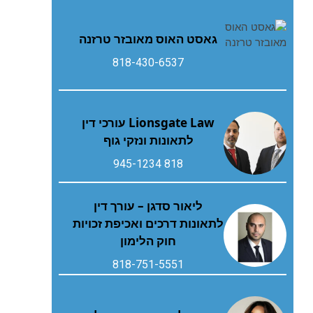
גאסט‭ ‬האוס‭ ‬מאובזר‭ ‬טרזנה
818-430-6537
Lionsgate Law עורכי דין
לתאונות ונזקי גוף
818 945-1234
ליאור סדגן – עורך דין
לתאונות דרכים ואכיפת זכויות
חוק הלימון
818-751-5551