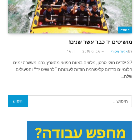
קהילה
מושיטים‬ ‫יד כבר עשר‬ שנים!
BY
אלעד מסורי
6 ביוני 2018
16
‪ 27‬ילדים חולי סרטן‪ ,‬מלווים בצוות רפואי מהארץ‪ ,‬נהנו מעשרה ימים
חלומיים‬ ‫בדרום קליפורניה הודות לעמותת ״להושיט יד״ והפעילים
שלה…