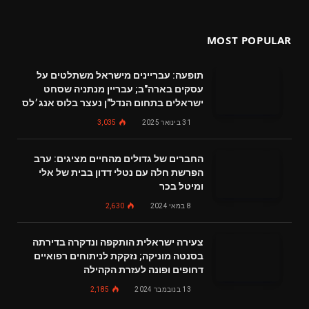
MOST POPULAR
תופעה: עבריינים מישראל משתלטים על
עסקים בארה"ב; עבריין מנתניה שסחט
ישראלים בתחום הנדל"ן נעצר בלוס אנג׳לס
31 בינואר 2025
3,035
החברים של גדולים מהחיים מציגים: ערב
הפרשת חלה עם נטלי דדון בבית של אלי
ומיטל בכר
8 במאי 2024
2,630
צעירה ישראלית הותקפה ונדקרה בדירתה
בסנטה מוניקה; נזקקת לניתוחים רפואיים
דחופים ופונה לעזרת הקהילה
13 בנובמבר 2024
2,185