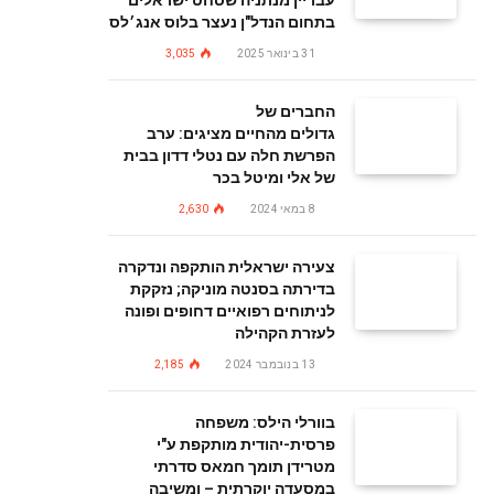
עבריין מנתניה שסחט ישראלים
בתחום הנדל"ן נעצר בלוס אנג׳לס
31 בינואר 2025
3,035
החברים של
גדולים מהחיים מציגים: ערב
הפרשת חלה עם נטלי דדון בבית
של אלי ומיטל בכר
8 במאי 2024
2,630
צעירה ישראלית הותקפה ונדקרה
בדירתה בסנטה מוניקה; נזקקת
לניתוחים רפואיים דחופים ופונה
לעזרת הקהילה
13 בנובמבר 2024
2,185
בוורלי הילס: משפחה
פרסית-יהודית מותקפת ע"י
מטרידן תומך חמאס סדרתי
במסעדה יוקרתית – ומשיבה