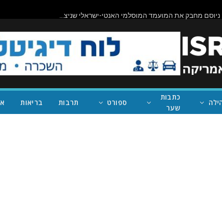
תיראו מופתעים: ניוסם מחבק את המועמד המוסלמי האנטי-ישראלי שניצח במישיגן; ככה נעצור את טראמפ
כתבות
ילה
ספורט
תרבות
בריאות
אי
שער