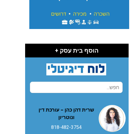
הוסף בית עסק +
שרית דהן כהן – עורכת דין
ונוטריון
818-482-3754