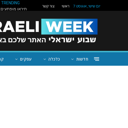
TRENDING
ראשי
צור קשר
יום שישי, אוגוסט 7
חדשות
כלכלה
עסקים
קה