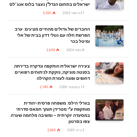
ישראלים בתחום הנדל"ן נעצר בלוס אנג׳לס
31 בינואר 2025
3,035
החברים של גדולים מהחיים מציגים: ערב
הפרשת חלה עם נטלי דדון בבית של אלי
ומיטל בכר
8 במאי 2024
2,630
צעירה ישראלית הותקפה ונדקרה בדירתה
בסנטה מוניקה; נזקקת לניתוחים רפואיים
דחופים ופונה לעזרת הקהילה
13 בנובמבר 2024
2,185
בוורלי הילס: משפחה פרסית-יהודית
מותקפת ע"י מטרידן תומך חמאס סדרתי
במסעדה יוקרתית – ומשיבה מלחמה שערה.
צפו בסרטון
3 ביוני 2025
2,063