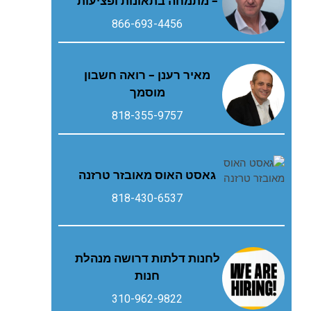
– מתמחה בתאונות ופציעות
866-693-4456
מאיר רענן – רואה חשבון
מוסמך
818-355-9757
גאסט‭ ‬האוס‭ ‬מאובזר‭ ‬טרזנה
818-430-6537
לחנות דלתות דרושה מנהלת
חנות
310-962-9822