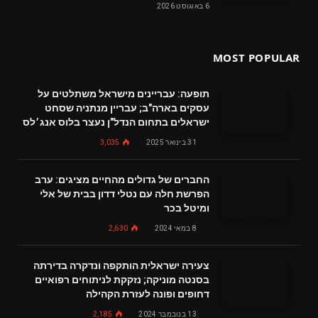
6 באוגוסט 2026
MOST POPULAR
תופעה: עבריינים מישראל משתלטים על
עסקים בארה"ב; עבריין מנתניה שסחט
ישראלים בתחום הנדל"ן נעצר בלוס אנג׳לס
31 בינואר 2025
3,035
החברים של גדולים מהחיים מציגים: ערב
הפרשת חלה עם נטלי דדון בבית של אלי
ומיטל בכר
8 במאי 2024
2,630
צעירה ישראלית הותקפה ונדקרה בדירתה
בסנטה מוניקה; נזקקת לניתוחים רפואיים
דחופים ופונה לעזרת הקהילה
13 בנובמבר 2024
2,185