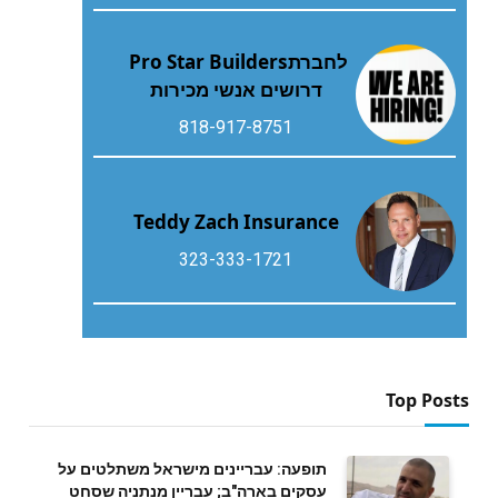
לחברת‭ ‬Pro Star Builders‭
‬דרושים‭ ‬אנשי‭ ‬מכירות
818-917-8751
Teddy Zach Insurance
323-333-1721
Top Posts
תופעה: עבריינים מישראל משתלטים על
עסקים בארה"ב; עבריין מנתניה שסחט