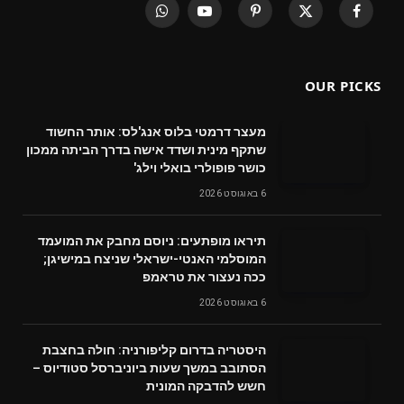
WhatsApp
YouTube
Pinterest
X
Facebook
(Twitter)
OUR PICKS
מעצר דרמטי בלוס אנג'לס: אותר החשוד
שתקף מינית ושדד אישה בדרך הביתה ממכון
כושר פופולרי בואלי וילג'
6 באוגוסט 2026
תיראו מופתעים: ניוסם מחבק את המועמד
המוסלמי האנטי-ישראלי שניצח במישיגן;
ככה נעצור את טראמפ
6 באוגוסט 2026
היסטריה בדרום קליפורניה: חולה בחצבת
הסתובב במשך שעות ביוניברסל סטודיוס –
חשש להדבקה המונית