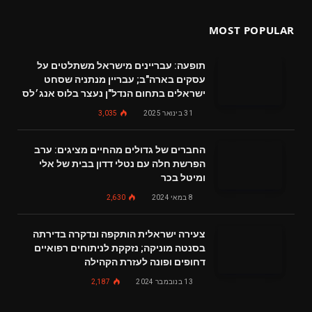
MOST POPULAR
תופעה: עבריינים מישראל משתלטים על
עסקים בארה"ב; עבריין מנתניה שסחט
ישראלים בתחום הנדל"ן נעצר בלוס אנג׳לס
31 בינואר 2025
3,035
החברים של גדולים מהחיים מציגים: ערב
הפרשת חלה עם נטלי דדון בבית של אלי
ומיטל בכר
8 במאי 2024
2,630
צעירה ישראלית הותקפה ונדקרה בדירתה
בסנטה מוניקה; נזקקת לניתוחים רפואיים
דחופים ופונה לעזרת הקהילה
13 בנובמבר 2024
2,187