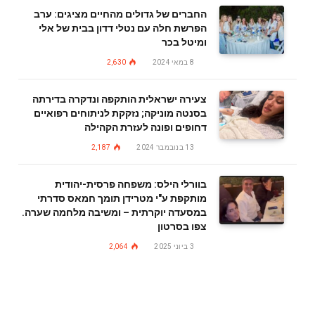
החברים של גדולים מהחיים מציגים: ערב
הפרשת חלה עם נטלי דדון בבית של אלי
ומיטל בכר
8 במאי 2024
2,630
צעירה ישראלית הותקפה ונדקרה בדירתה
בסנטה מוניקה; נזקקת לניתוחים רפואיים
דחופים ופונה לעזרת הקהילה
13 בנובמבר 2024
2,187
בוורלי הילס: משפחה פרסית-יהודית
מותקפת ע"י מטרידן תומך חמאס סדרתי
במסעדה יוקרתית – ומשיבה מלחמה שערה.
צפו בסרטון
3 ביוני 2025
2,064