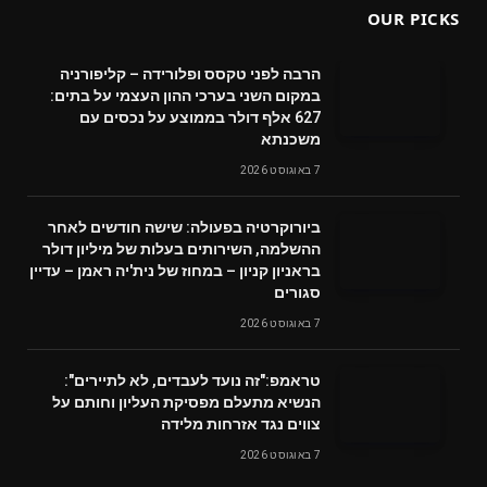
OUR PICKS
הרבה לפני טקסס ופלורידה – קליפורניה
במקום השני בערכי ההון העצמי על בתים:
627 אלף דולר בממוצע על נכסים עם
משכנתא
7 באוגוסט 2026
ביורוקרטיה בפעולה: שישה חודשים לאחר
ההשלמה, השירותים בעלות של מיליון דולר
בראניון קניון – במחוז של נית'יה ראמן – עדיין
סגורים
7 באוגוסט 2026
טראמפ:"זה נועד לעבדים, לא לתיירים":
הנשיא מתעלם מפסיקת העליון וחותם על
צווים נגד אזרחות מלידה
7 באוגוסט 2026