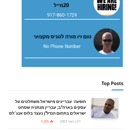
‬20‭ ‬מייל
917-860-1729
טום זיו מורה לטניס מקצועי
No Phone Number
Top Posts
תופעה: עבריינים מישראל משתלטים על
עסקים בארה"ב; עבריין מנתניה שסחט
ישראלים בתחום הנדל"ן נעצר בלוס אנג׳לס
31 בינואר 2025
3,035