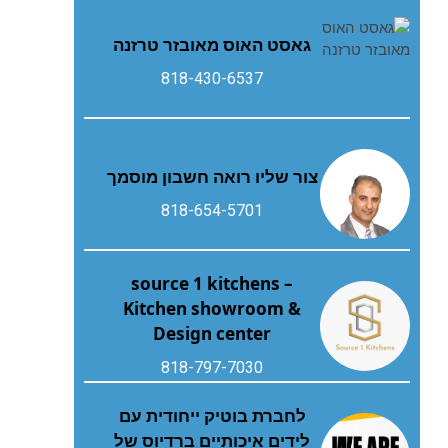
גאסט‭ ‬האוס‭ ‬מאובזר‭ ‬טרזנה
818-430-6537
צור שליו רואה חשבון מוסמך
818-654-5701
source 1 kitchens –
Kitchen showroom &
Design center
818-797-7030