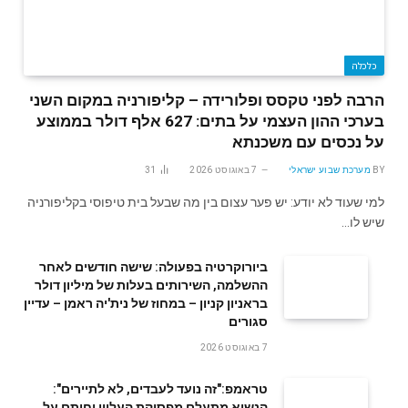
כלכלה
הרבה לפני טקסס ופלורידה – קליפורניה במקום השני
בערכי ההון העצמי על בתים: 627 אלף דולר בממוצע
על נכסים עם משכנתא
BY
מערכת שבוע ישראלי
7 באוגוסט 2026
31
למי שעוד לא יודע: יש פער עצום בין מה שבעל בית טיפוסי בקליפורניה
שיש לו…
ביורוקרטיה בפעולה: שישה חודשים לאחר
ההשלמה, השירותים בעלות של מיליון דולר
בראניון קניון – במחוז של נית'יה ראמן – עדיין
סגורים
7 באוגוסט 2026
טראמפ:"זה נועד לעבדים, לא לתיירים":
הנשיא מתעלם מפסיקת העליון וחותם על