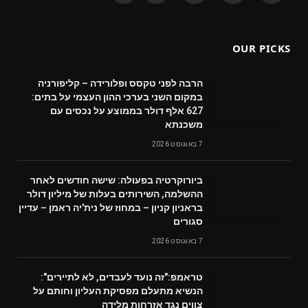
(Twitter)
OUR PICKS
הרבה לפני טקסס ופלורידה – קליפורניה
במקום השני בערכי ההון העצמי על בתים:
627 אלף דולר בממוצע על נכסים עם
משכנתא
7 באוגוסט 2026
ביורוקרטיה בפעולה: שישה חודשים לאחר
ההשלמה, השירותים בעלות של מיליון דולר
בראניון קניון – במחוז של נית'יה ראמן – עדיין
סגורים
7 באוגוסט 2026
טראמפ:"זה נועד לעבדים, לא לתיירים":
הנשיא מתעלם מפסיקת העליון וחותם על
צווים נגד אזרחות מלידה