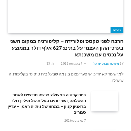
כלכלה
הרבה לפני טקסס ופלורידה – קליפורניה במקום השני
בערכי ההון העצמי על בתים: 627 אלף דולר בממוצע
על נכסים עם משכנתא
BY
מערכת שבוע ישראלי
7 באוגוסט 2026
33
למי שעוד לא יודע: יש פער עצום בין מה שבעל בית טיפוסי בקליפורניה
שיש לו…
ביורוקרטיה בפעולה: שישה חודשים לאחר
ההשלמה, השירותים בעלות של מיליון דולר
בראניון קניון – במחוז של נית'יה ראמן – עדיין
סגורים
7 באוגוסט 2026