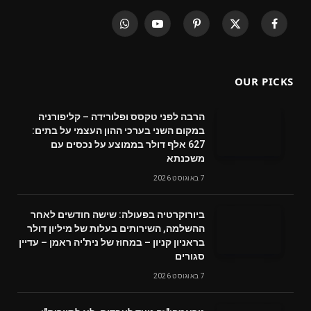
WhatsApp
YouTube
Pinterest
X
Facebook
(Twitter)
OUR PICKS
הרבה לפני טקסס ופלורידה – קליפורניה
במקום השני בערכי ההון העצמי על בתים:
627 אלף דולר בממוצע על נכסים עם
משכנתא
7 באוגוסט 2026
ביורוקרטיה בפעולה: שישה חודשים לאחר
ההשלמה, השירותים בעלות של מיליון דולר
בראניון קניון – במחוז של נית'יה ראמן – עדיין
סגורים
7 באוגוסט 2026