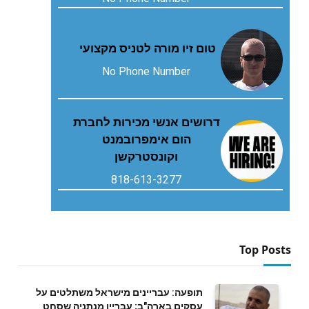
טום זיו מורה לטניס מקצועי
No Phone Number
דרושים אנשי מכירות לחברת
הום אימפרובמנט
וקונסטרקשן
818-613-3277
Top Posts
תופעה: עבריינים מישראל משתלטים על
עסקים בארה"ב; עבריין מנתניה שסחט