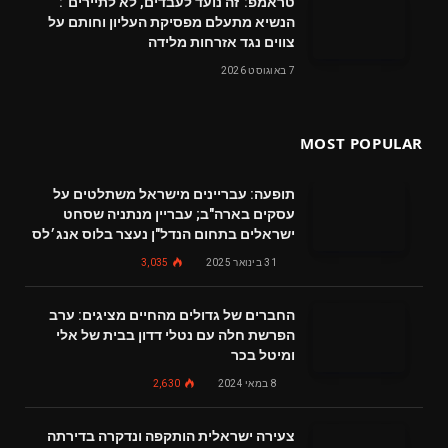
טראמפ:"זה נועד לעבדים, לא לתיירים":
הנשיא מתעלם מפסיקת העליון וחותם על
צווים נגד אזרחות מלידה
7 באוגוסט 2026
MOST POPULAR
תופעה: עבריינים מישראל משתלטים על
עסקים בארה"ב; עבריין מנתניה שסחט
ישראלים בתחום הנדל"ן נעצר בלוס אנג׳לס
31 בינואר 2025
3,035
החברים של גדולים מהחיים מציגים: ערב
הפרשת חלה עם נטלי דדון בבית של אלי
ומיטל בכר
8 במאי 2024
2,630
צעירה ישראלית הותקפה ונדקרה בדירתה