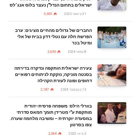
ישראלים בתחום הנדל"ן נעצר בלוס אנג׳לס
31 בינואר 2025
3,035
החברים של גדולים מהחיים מציגים: ערב
הפרשת חלה עם נטלי דדון בבית של אלי
ומיטל בכר
8 במאי 2024
2,630
צעירה ישראלית הותקפה ונדקרה בדירתה
בסנטה מוניקה; נזקקת לניתוחים רפואיים
דחופים ופונה לעזרת הקהילה
13 בנובמבר 2024
2,187
בוורלי הילס: משפחה פרסית-יהודית
מותקפת ע"י מטרידן תומך חמאס סדרתי
במסעדה יוקרתית – ומשיבה מלחמה שערה.
צפו בסרטון
3 ביוני 2025
2,064