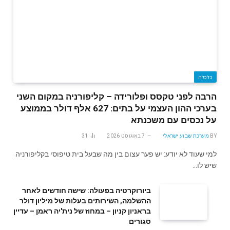
כלכלה
הרבה לפני טקסס ופלורידה – קליפורניה במקום השני
בערכי ההון העצמי על בתים: 627 אלף דולר בממוצע
על נכסים עם משכנתא
BY
מערכת שבוע ישראלי
7 באוגוסט 2026
31
למי שעוד לא יודע: יש פער עצום בין מה שבעל בית טיפוסי בקליפורניה
שיש לו…
ביורוקרטיה בפעולה: שישה חודשים לאחר
ההשלמה, השירותים בעלות של מיליון דולר
בראניון קניון – במחוז של נית'יה ראמן – עדיין
סגורים