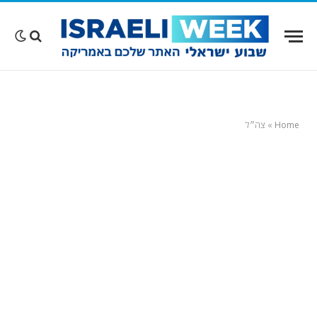
Home
»
צה״ל