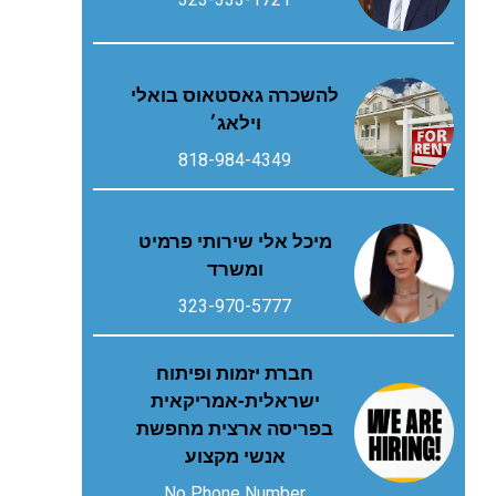
להשכרה גאסטאוס בואלי
וילאג׳
818-984-4349
מיכל אלי שירותי פרמיט
ומשרד
323-970-5777
חברת יזמות ופיתוח
ישראלית-אמריקאית
בפריסה ארצית מחפשת
אנשי מקצוע
No Phone Number