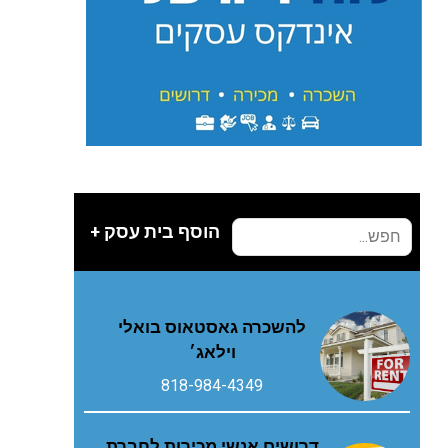
הוסף בית עסק +
להשכרה גאסטאוס בואלי
וילאג׳
818-984-4349
דרושים אנשי מכירות לחברת