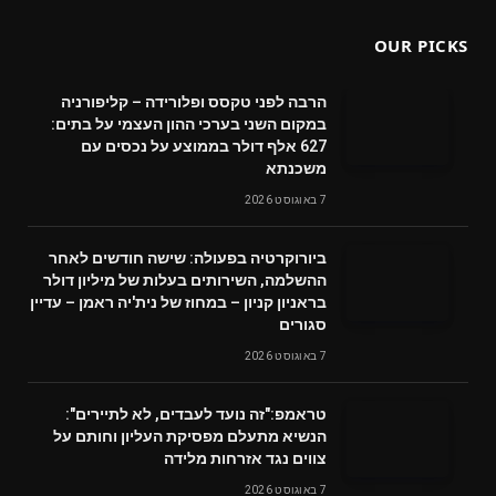
OUR PICKS
הרבה לפני טקסס ופלורידה – קליפורניה
במקום השני בערכי ההון העצמי על בתים:
627 אלף דולר בממוצע על נכסים עם
משכנתא
7 באוגוסט 2026
ביורוקרטיה בפעולה: שישה חודשים לאחר
ההשלמה, השירותים בעלות של מיליון דולר
בראניון קניון – במחוז של נית'יה ראמן – עדיין
סגורים
7 באוגוסט 2026
טראמפ:"זה נועד לעבדים, לא לתיירים":
הנשיא מתעלם מפסיקת העליון וחותם על
צווים נגד אזרחות מלידה
7 באוגוסט 2026