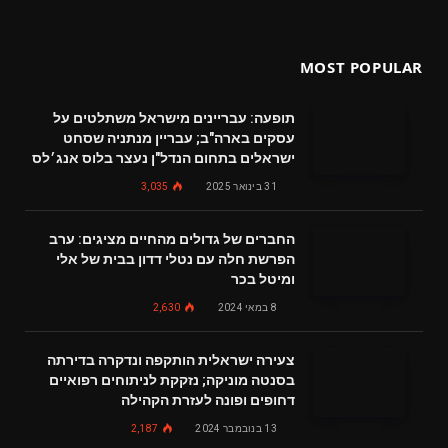
MOST POPULAR
תופעה: עבריינים מישראל משתלטים על
עסקים בארה"ב; עבריין מנתניה שסחט
ישראלים בתחום הנדל"ן נעצר בלוס אנג׳לס
31 בינואר 2025
3,035
החברים של גדולים מהחיים מציגים: ערב
הפרשת חלה עם נטלי דדון בבית של אלי
ומיטל בכר
8 במאי 2024
2,630
צעירה ישראלית הותקפה ונדקרה בדירתה
בסנטה מוניקה; נזקקת לניתוחים רפואיים
דחופים ופונה לעזרת הקהילה
13 בנובמבר 2024
2,187