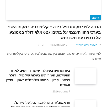
כלכלה
הרבה לפני טקסס ופלורידה – קליפורניה במקום השני
בערכי ההון העצמי על בתים: 627 אלף דולר בממוצע
על נכסים עם משכנתא
BY
מערכת שבוע ישראלי
7 באוגוסט 2026
31
למי שעוד לא יודע: יש פער עצום בין מה שבעל בית טיפוסי בקליפורניה
שיש לו…
ביורוקרטיה בפעולה: שישה חודשים לאחר
ההשלמה, השירותים בעלות של מיליון דולר
בראניון קניון – במחוז של נית'יה ראמן – עדיין
סגורים
7 באוגוסט 2026
טראמפ:"זה נועד לעבדים, לא לתיירים":