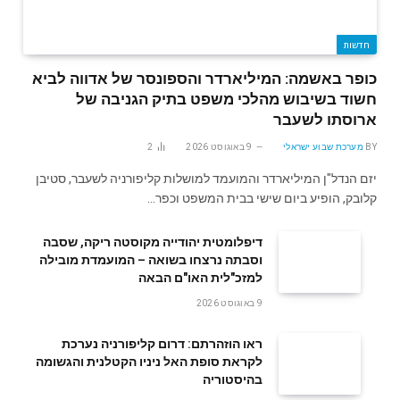
חדשות
כופר באשמה: המיליארדר והספונסר של אדווה לביא
חשוד בשיבוש מהלכי משפט בתיק הגניבה של
ארוסתו לשעבר
BY
מערכת שבוע ישראלי
9 באוגוסט 2026
2
יזם הנדל"ן המיליארדר והמועמד למושלות קליפורניה לשעבר, סטיבן
קלובק, הופיע ביום שישי בבית המשפט וכפר…
דיפלומטית יהודייה מקוסטה ריקה, שסבה
וסבתה נרצחו בשואה – המועמדת מובילה
למזכ"לית האו"ם הבאה
9 באוגוסט 2026
ראו הוזהרתם: דרום קליפורניה נערכת
לקראת סופת האל ניניו הקטלנית והגשומה
בהיסטוריה