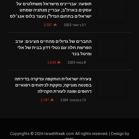
תופעה: עבריינים מישראל משתלטים על
עסקים בארה"ב; עבריין מנתניה שסחט
ישראלים בתחום הנדל"ן נעצר בלוס אנג׳לס
31 בינואר 2025
3,037
החברים של גדולים מהחיים מציגים: ערב
הפרשת חלה עם נטלי דדון בבית של אלי
ומיטל בכר
8 במאי 2024
2,630
צעירה ישראלית הותקפה ונדקרה בדירתה
בסנטה מוניקה; נזקקת לניתוחים רפואיים
דחופים ופונה לעזרת הקהילה
13 בנובמבר 2024
2,187
Copyrights © 2026 IsraeliWeek.com All rights reserved. | Design by