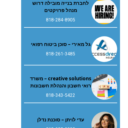
לחברת בנייה מובילה דרוש
מנהל פרויקטים
818-284-8905
גל מאירי – סוכן ביטוח רפואי
818-261-3485
creative solutions – משרד
רואי חשבון והנהלת חשבונות
818-343-5422
עדי לויתן – סוכנת נדלן