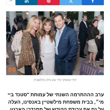
דודי ואסתר ורד עם גילה מילשטיין
ערב הההתרמה השנתי של עמותת “סטנד ביי
מי״, בבית משפחת מילשטיין באנסינו, העלה
על נס את עבודת הקודש של מתנדבי הארגון,