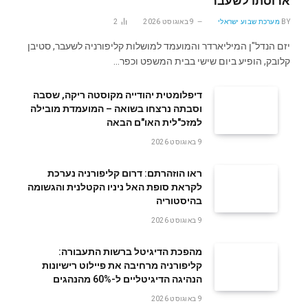
ארוסתו לשעבר
BY
מערכת שבוע ישראלי
9 באוגוסט 2026
2
יזם הנדל"ן המיליארדר והמועמד למושלות קליפורניה לשעבר, סטיבן
קלובק, הופיע ביום שישי בבית המשפט וכפר…
דיפלומטית יהודייה מקוסטה ריקה, שסבה
וסבתה נרצחו בשואה – המועמדת מובילה
למזכ"לית האו"ם הבאה
9 באוגוסט 2026
ראו הוזהרתם: דרום קליפורניה נערכת
לקראת סופת האל ניניו הקטלנית והגשומה
בהיסטוריה
9 באוגוסט 2026
מהפכת הדיגיטל ברשות התעבורה:
קליפורניה מרחיבה את פיילוט רישיונות
הנהיגה הדיגיטליים ל-60% מהנהגים
9 באוגוסט 2026