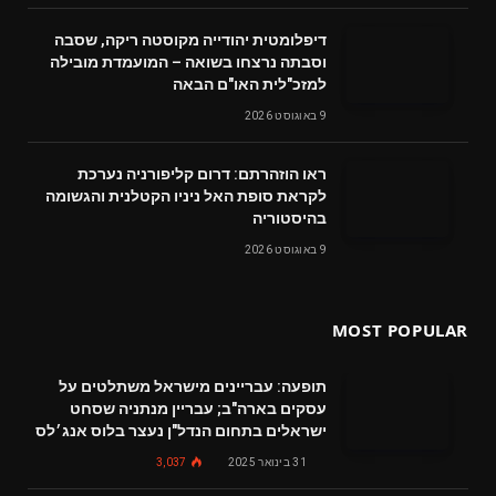
דיפלומטית יהודייה מקוסטה ריקה, שסבה
וסבתה נרצחו בשואה – המועמדת מובילה
למזכ"לית האו"ם הבאה
9 באוגוסט 2026
ראו הוזהרתם: דרום קליפורניה נערכת
לקראת סופת האל ניניו הקטלנית והגשומה
בהיסטוריה
9 באוגוסט 2026
MOST POPULAR
תופעה: עבריינים מישראל משתלטים על
עסקים בארה"ב; עבריין מנתניה שסחט
ישראלים בתחום הנדל"ן נעצר בלוס אנג׳לס
31 בינואר 2025
3,037