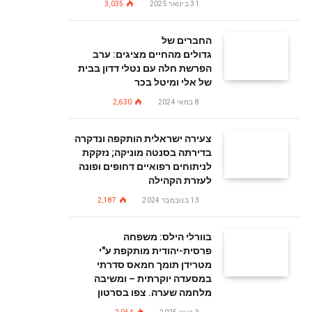
31 בינואר 2025
3,035
החברים של
גדולים מהחיים מציגים: ערב
הפרשת חלה עם נטלי דדון בבית
של אלי ומיטל בכר
8 במאי 2024
2,630
צעירה ישראלית הותקפה ונדקרה
בדירתה בסנטה מוניקה; נזקקת
לניתוחים רפואיים דחופים ופונה
לעזרת הקהילה
13 בנובמבר 2024
2,187
בוורלי הילס: משפחה
פרסית-יהודית מותקפת ע"י
מטרידן תומך חמאס סדרתי
במסעדה יוקרתית – ומשיבה
מלחמה שערה. צפו בסרטון