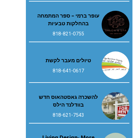
עופר ברמי – ספר המתמחה
בהחלקות טבעיות
818-821-0755
טיולים מעבר לקשת
818-641-0617
להשכרה גאסטהאוס חדש
בוודלנד הילס
818-621-7543
Living Design- More