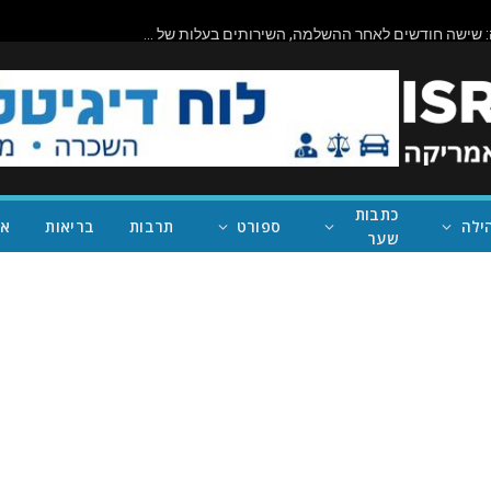
ביורוקרטיה בפעולה: שישה חודשים לאחר ההשלמה, השירותים בעלות של מיליון דולר בראניון קניון – במחוז של נית'יה ראמן – עדיין סגורים
כתבות
ילה
ספורט
תרבות
בריאות
אי
שער